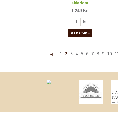
skladem
1 249 Kč
ks
1
2
3
4
5
6
7
8
9
10
1
◄