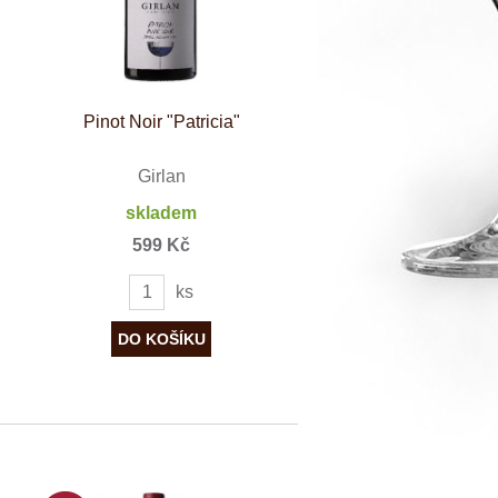
dské modré
dské šedé
k rýnský
k vlašský
gnon
vavřinecké
Pinot Noir "Patricia"
n červený
Girlan
nské zelené
etrebe
skladem
it všechny odrůdy
599 Kč
ks