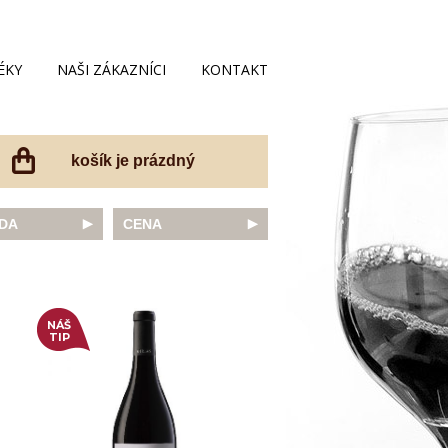
ÉKY
NAŠI ZÁKAZNÍCI
KONTAKT
košík je prázdný
DA
CENA
net Sauvignon
do 200 Kč
ovka
do 300 Kč
onnay
do 400 Kč
do 500 Kč
NÁŠ
TIP
 portugal
do 600 Kč
r Thurgau
do 700 Kč
t moravský
do 800 Kč
a
do 900 Kč
Noir
do 1000 Kč
dské bílé
nad 1000 Kč