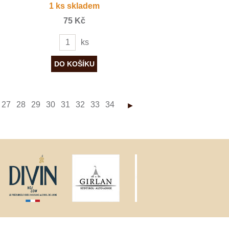
1 ks skladem
75 Kč
ks
27
28
29
30
31
32
33
34
►