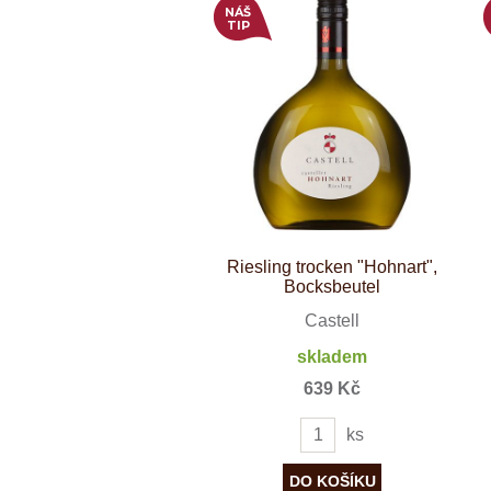
NÁŠ
Weinviertel
TIP
Riesling trocken "Hohnart",
Bocksbeutel
Castell
skladem
639 Kč
ks