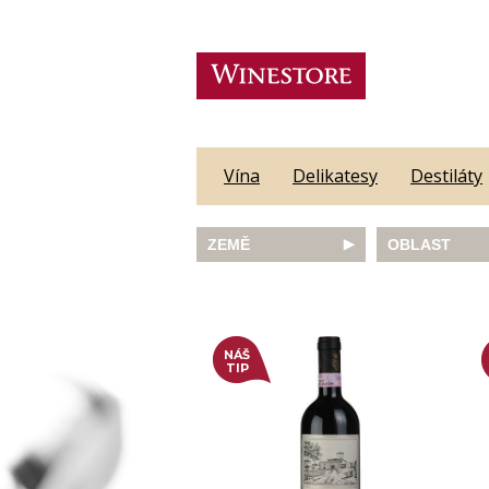
Vína
Delikatesy
Destiláty
ZEMĚ
OBLAST
Austrálie
Abruzzo
Česká republika
Algarve
Francie
Alsace
Itálie
Alto Adige
NÁŠ
TIP
JAR
Barossa Vall
Německo
Bordeaux
Nový Zéland
Bourgogne
Portugalsko
Burgenland
Rakousko
Castilla y Le
Slovinsko
Constantia