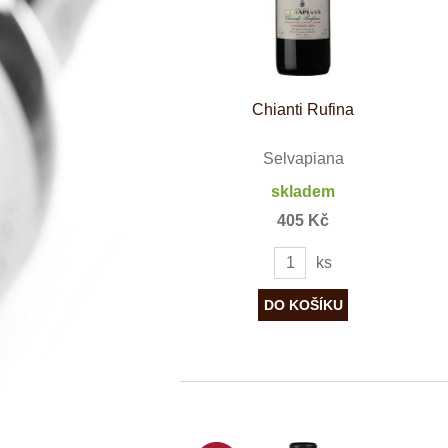
Španělsko
Douro
Franken
Chablis
Champagne
La Mancha
Loire
Chianti Rufina
Lombardie
Marlborough
Selvapiana
Minho
Morava
skladem
Mosel
Pfalz
405 Kč
Piemonte
Puglia
ks
Rhone
Ribera del D
Rioja
Sicilie
Stellenbosch
Štajerska
Toscana
Veneto
Wagram
Wachau