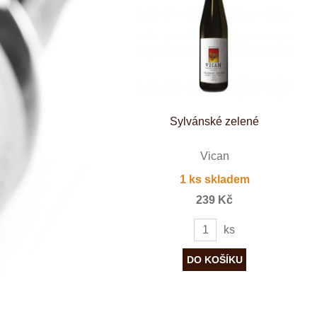
Španělsko
Douro
Franken
Chablis
Champagne
La Mancha
Loire
Lombardie
Marlborough
Minho
Sylvánské zelené
Morava
Mosel
Pfalz
Vican
Piemonte
1 ks skladem
Puglia
Rhone
239 Kč
Ribera del D
Rioja
ks
Sicilie
Stellenbosch
Štajerska
Toscana
Veneto
Wagram
Wachau