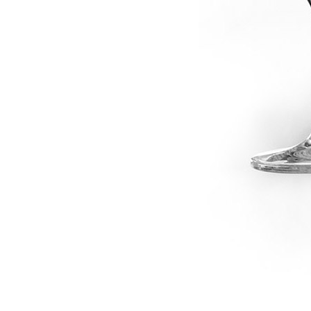
dské modré
dské šedé
k rýnský
k vlašský
gnon
vavřinecké
n červený
nské zelené
etrebe
it všechny odrůdy