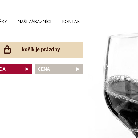
ÉKY
NAŠI ZÁKAZNÍCI
KONTAKT
košík je prázdný
DA
CENA
net Sauvignon
do 200 Kč
ovka
do 300 Kč
onnay
do 400 Kč
do 500 Kč
 portugal
do 600 Kč
r Thurgau
do 700 Kč
t moravský
do 800 Kč
a
do 900 Kč
Noir
do 1000 Kč
dské bílé
nad 1000 Kč