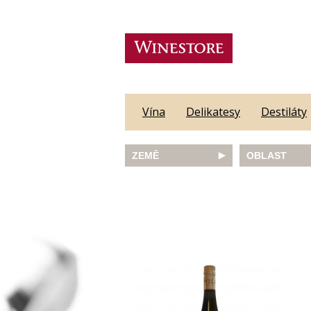
Vína
Delikatesy
Destiláty
ZEMĚ
OBLAST
Austrálie
Abruzzo
Česká republika
Algarve
Francie
Alsace
Itálie
Alto Adige
JAR
Barossa Vall
Německo
Bordeaux
Nový Zéland
Bourgogne
Portugalsko
Burgenland
Rakousko
Castilla y Le
Slovinsko
Constantia