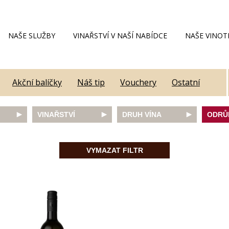
NAŠE SLUŽBY
VINAŘSTVÍ V NAŠÍ NABÍDCE
NAŠE VINOT
Akční balíčky
Náš tip
Vouchery
Ostatní
VINAŘSTVÍ
DRUH VÍNA
ODRŮ
Alain Geoffroy
bílé
Caber
Allimant - Laugner
červené
Frank
VYMAZAT FILTR
Aveleda
fortifikované
Chard
Botur
růžové
Merlot
ey
Cantina Colli Euganei
šumivé
Modrý
Castell
šumivé růžové
Mülle
Castello Vicchiomaggio
Mušká
De Faveri
Pálav
on
Decordi
Pinot 
DIVIN
Rulan