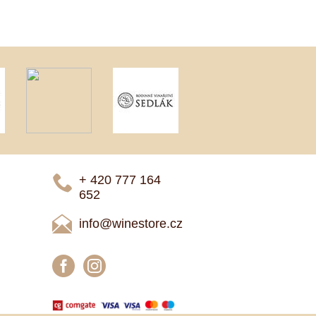
+ 420 777 ­164
652
info@winestore.cz