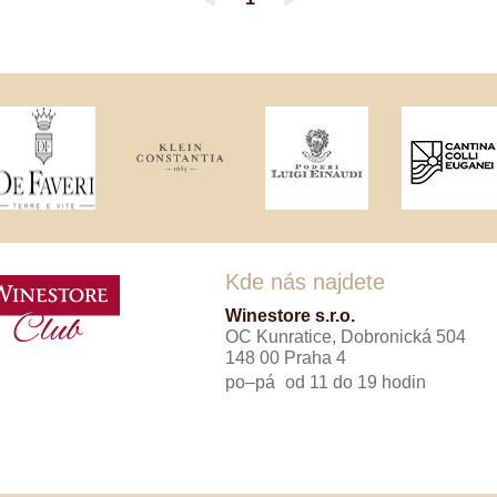
◄
►
Tenuta Fanti
THAYA
VANITA
Verýsek
Vican
Vidal - Fleury
Villebois
Vina Olabarri
Vinařství rodiny Špalkovy
VINSELEKT Michlovský
Weingut Fischer
Weingut HÜLS
Weingut STERN
Kde nás najdete
Zlati Grič
Winestore s.r.o.
OC Kunratice, Dobronická 504
148 00 Praha 4
po–pá
od 11 do 19 hodin