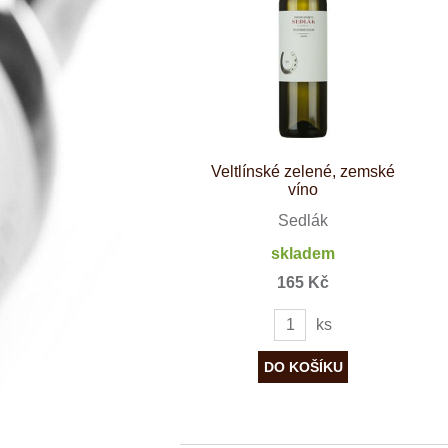
Španělsko
Douro
Franken
Chablis
Champagne
La Mancha
Loire
Lombardie
Marlborough
Minho
Veltlínské zelené, zemské
Morava
víno
Mosel
Pfalz
Sedlák
Piemonte
skladem
Puglia
Rhone
165 Kč
Ribera del D
Rioja
ks
Sicilie
Stellenbosch
Štajerska
Toscana
Veneto
Wagram
Wachau