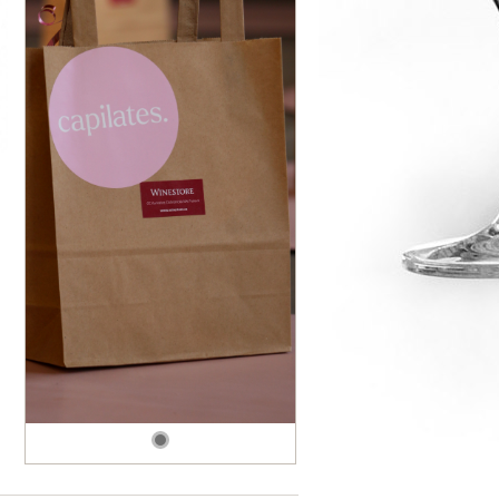
dské modré
dské šedé
k rýnský
k vlašský
gnon
vavřinecké
n červený
nské zelené
etrebe
it všechny odrůdy