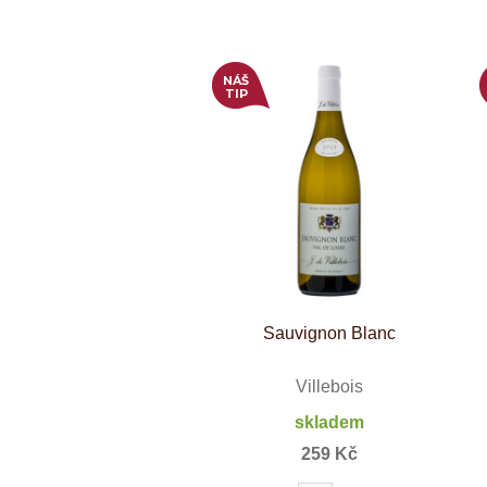
Weinviertel
NÁŠ
TIP
Sauvignon Blanc
Villebois
skladem
259 Kč