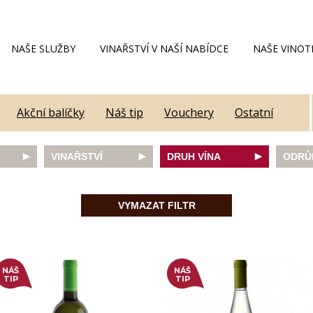
NAŠE SLUŽBY
VINAŘSTVÍ V NAŠÍ NABÍDCE
NAŠE VINOT
Akční balíčky
Náš tip
Vouchery
Ostatní
VINAŘSTVÍ
DRUH VÍNA
ODRŮ
Alain Geoffroy
bílé
Caber
Allimant - Laugner
červené
Frank
VYMAZAT FILTR
Aveleda
fortifikované
Chard
Botur
růžové
Merlot
ey
Cantina Colli Euganei
šumivé
Modrý
Castell
šumivé růžové
Mülle
Castello Vicchiomaggio
Mušká
NÁŠ
NÁŠ
De Faveri
Pálav
TIP
TIP
on
Decordi
Pinot 
DIVIN
Rulan