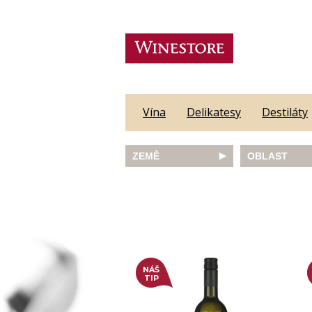
Vína
Delikatesy
Destiláty
ZEMĚ
OBLAST
Austrálie
Abruzzo
Česká republika
Algarve
Francie
Alsace
Itálie
Alto Adige
JAR
Barossa Vall
Německo
Bordeaux
Nový Zéland
Bourgogne
NÁŠ
Portugalsko
Burgenland
TIP
Rakousko
Castilla y Le
Slovinsko
Constantia