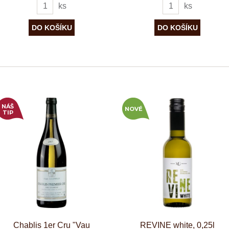
ks
ks
NÁŠ
NOVÉ
TIP
Chablis 1er Cru "Vau
REVINE white, 0,25l