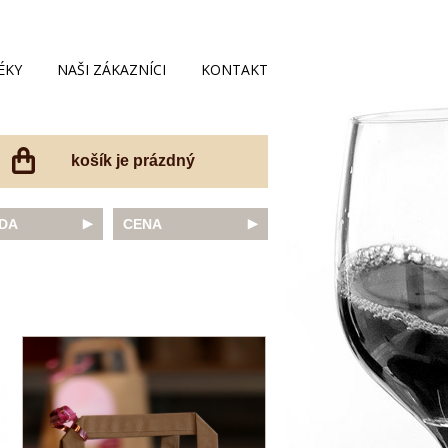
ÉKY
NAŠI ZÁKAZNÍCI
KONTAKT
košík je prázdný
DA
CENA
net Sauvignon
do 200 Kč
ovka
do 300 Kč
onnay
do 400 Kč
do 500 Kč
 portugal
do 600 Kč
r Thurgau
do 700 Kč
t moravský
do 800 Kč
a
do 900 Kč
Noir
do 1000 Kč
dské bílé
nad 1000 Kč