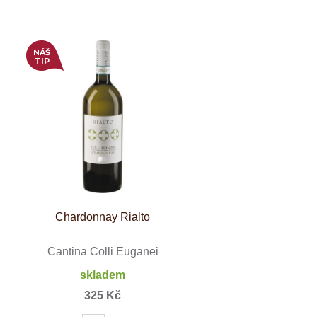
NÁŠ
TIP
Chardonnay Rialto
Cantina Colli Euganei
skladem
325 Kč