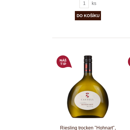
ks
NÁŠ
TIP
Riesling trocken "Hohnart",