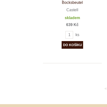
Bocksbeutel
Castell
skladem
639 Kč
ks