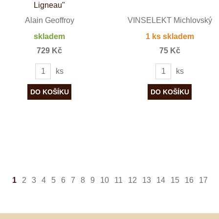
Ligneau"
Alain Geoffroy
VINSELEKT Michlovský
skladem
1 ks skladem
729 Kč
75 Kč
ks
ks
1
2
3
4
5
6
7
8
9
10
11
12
13
14
15
16
17
◄