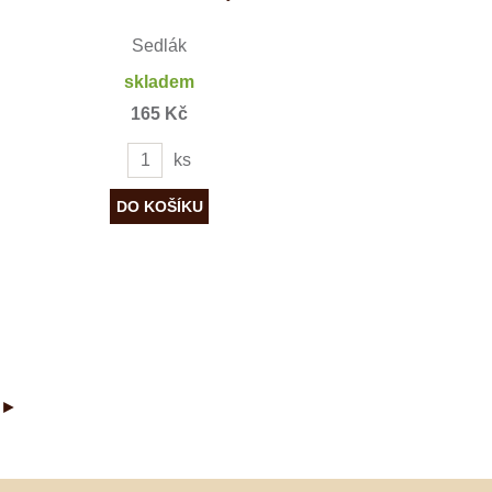
Sedlák
skladem
165 Kč
ks
►