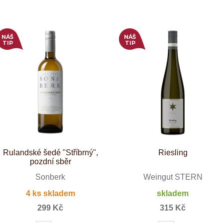
Tenuta Fanti
THAYA
VANITA
Verýsek
NÁŠ
NÁŠ
TIP
TIP
Vican
Vidal - Fleury
Villebois
Vina Olabarri
Vinařství rodiny Špalkovy
VINSELEKT Michlovský
Weingut Fischer
Weingut HÜLS
Weingut STERN
Zlati Grič
Rulandské šedé "Stříbrný",
Riesling
pozdní sběr
Sonberk
Weingut STERN
4 ks skladem
skladem
299 Kč
315 Kč