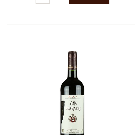
Prodej alkoholických nápojů je povolen
pouze osobám starším 18 let.
Le Panier, s.r.o. © 2017