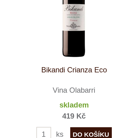
Reklamační podmínky
Kontakty
Kde nás najdete
Winestore s.r.o.
OC Kunratice, Dobronická 504
148 00 Praha 4
po–pá
od 11 do 19 hodin
+ 420 777 ­164
652
info@winestore.cz