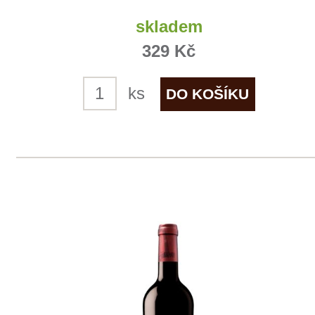
ks
1
◄
►
Domů
Naše služby
Vinařství v naší nabídce
Naši zákazníci
E-shop
Zpracování osobních údajů
Dodací a platební podmínky