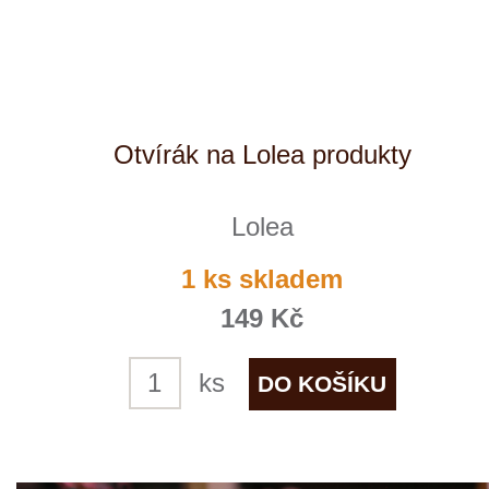
Ice kyblík
Lolea
2 ks skladem
199 Kč