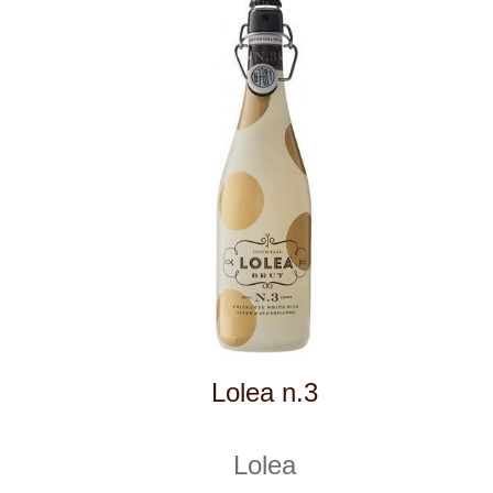
Olabarri Tempranillo
Vina Olabarri
skladem
295 Kč
ks