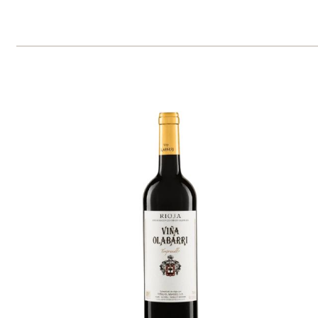
Olabarri Reserva
Vina Olabarri
skladem
449 Kč
ks