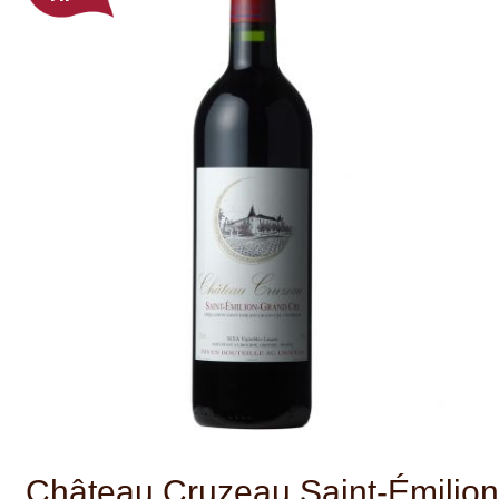
Château Cruzeau Saint-Émilion-
Grand Cru
Víno ze Saint-Émilion, vyráběná
převážně z Merlotu a Cabernetu Franc.
Má bohatou, v ústech tříslovou strukturu,
která je vyvážena šťavnatými švestkami
a černými třešněmi, spolu s čokoládou a
sladkým kořením.
Region Saint-Émilion se nachází na
pravém břehu Bordeaux a může se
pochlubit výrobou různých stylů,
částečně kvůli rozdílům v typech půdy,
od štěrku přes vápenec až po písek.
červené víno
Druh: