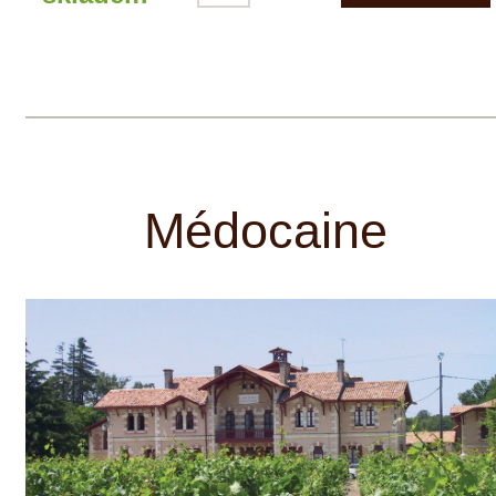
podoblasti Pauillac v Bordeaux Chateau
Suduirat, 1. Cru Classé v podoblasti
Sauternes v Bordeaux Chateau Petit
Village v podoblasti Pomerol v Bordeaux
Mas Belles Eaux v oblasti Languedoc
Domaine Disznóko v oblasti Tokaji v
Maďarsku Quinta do Noval v údolí řeky
Douro v Portugalsku Jednou z hlavních
vlastností pozemků a vinařství
vlastněných společností Médocaine je,
že se nacházejí na těch nejlepších
místech se špičkovým podložím a
jedinečnou půdou.