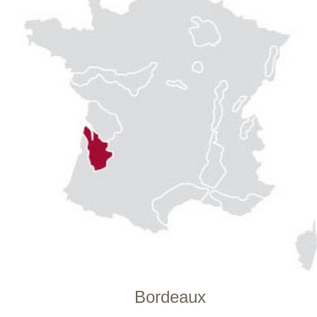
info@winestore.cz
Prodej alkoholických nápojů je povolen
pouze osobám starším 18 let.
Le Panier, s.r.o. © 2017
Tento web využívá k analýze návštěvnosti
soubory cookie a službu Google Analytics.
Používáním tohoto webu s tím souhlasíte
více informací