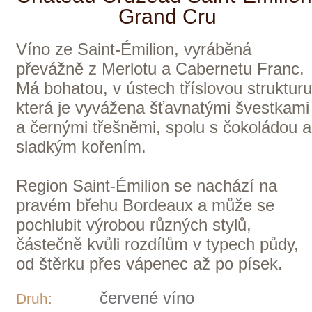
suché
Typ:
Francie
Země:
Bordeaux
Oblast:
Médocaine
Vinařství:
2021
Ročník:
Cabernet Franc, Merlot
Odrůdy:
Bordeaux AOC
Apelace:
18 °C
Servis:
0,75 l
Objem:
810 Kč
ks
skladem
Médocaine