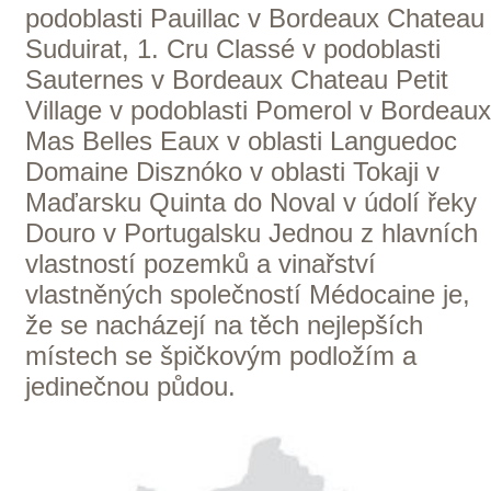
Vinařství v naší nabídce
Naši zákazníci
E-shop
Zpracování osobních údajů
Dodací a platební podmínky
Reklamační podmínky
Kontakty
Kde nás najdete
Winestore s.r.o.
OC Kunratice, Dobronická 504
148 00 Praha 4
po–pá
od 11 do 19 hodin
+ 420 777 ­164
652