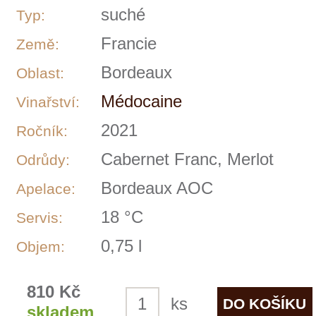
Po 30 let své činnosti se společnost
Grands Crus Médocaine etablovala jako
jeden z nejuznávanějších obchodníků s
víny z oblasti Bordeaux ve Francii i v
zahraničí. Společnost Médocaine des
Grands Crus je plně vlastněná dceřiná
společnost AXA Millésimes a do jejího
portfólia patří taková jména, jako jsou:
Chateau Pichon - Longueville, Grand Cru
Classé z podoblasti Pauillac v Bordeaux
Chateau Pibran a Chateau Tour Pibran z