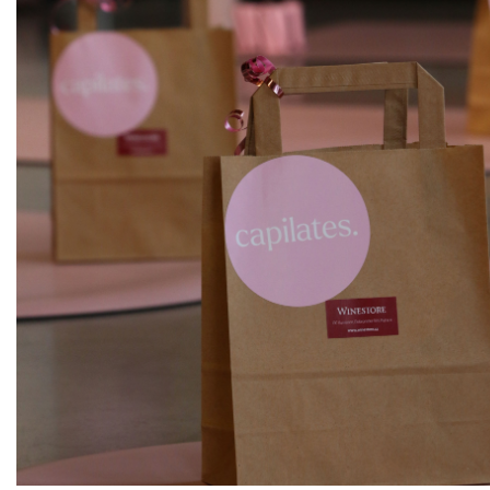
ks
Velká červená slípka
SING Wine