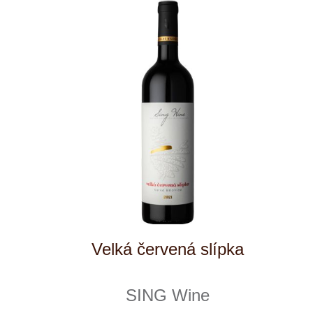
SING Wine
momentálně vyprodáno
259 Kč
1
◄
►
Domů
Naše služby
Vinařství v naší nabídce
Naši zákazníci