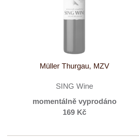
Prodej alkoholických nápojů je povolen
pouze osobám starším 18 let.
Le Panier, s.r.o. © 2017
Tento web využívá k analýze návštěvnosti
soubory cookie a službu Google Analytics.
Používáním tohoto webu s tím souhlasíte