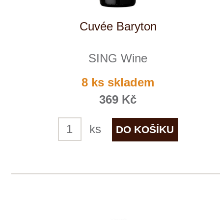
SING Wine
momentálně vyprodáno
169 Kč
Ryzlink Vlašský, ps