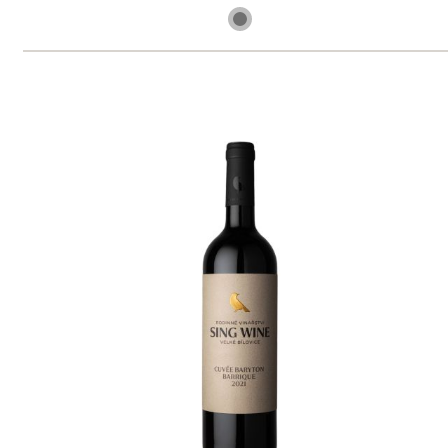
9 ks skladem
369 Kč
ks
Müller Thurgau, MZV