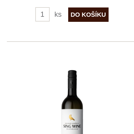
1 ks skladem
239 Kč
ks