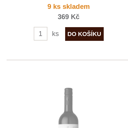
E-shop
Zpracování osobních údajů
Dodací a platební podmínky
Reklamační podmínky
Kontakty
Kde nás najdete
Winestore s.r.o.
OC Kunratice, Dobronická 504
148 00 Praha 4
po–pá
od 11 do 19 hodin
+ 420 777 ­164
652
info@winestore.cz