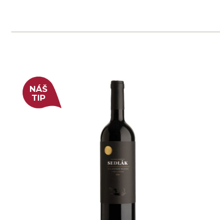
Rulandské šedé "Stříbrný",
pozdní sběr
Sonberk
4 ks skladem
299 Kč
ks