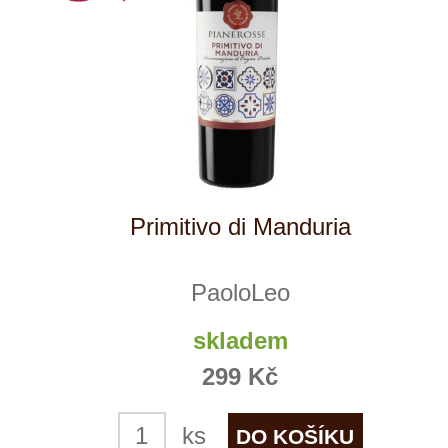
Reklamační podmínky
Kontakty
Kde nás najdete
Winestore s.r.o.
OC Kunratice, Dobronická 504
148 00 Praha 4
po–pá
od 11 do 19 hodin
+ 420 777 ­164
652
info@winestore.cz