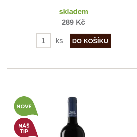
ks
1
2
3
4
◄
►
Domů
Naše služby
Vinařství v naší nabídce
Naši zákazníci
E-shop
Zpracování osobních údajů
Dodací a platební podmínky