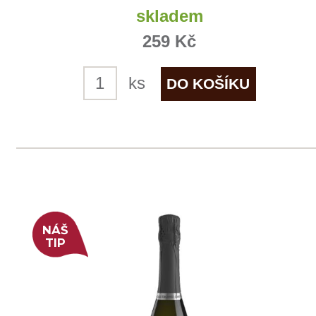
Chateau Motte Maucourt
Médocaine
skladem
289 Kč
ks
NOVÉ
NÁŠ
TIP