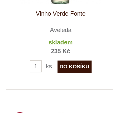
Cantina Colli Euganei
skladem
285 Kč
ks
NÁŠ
TIP