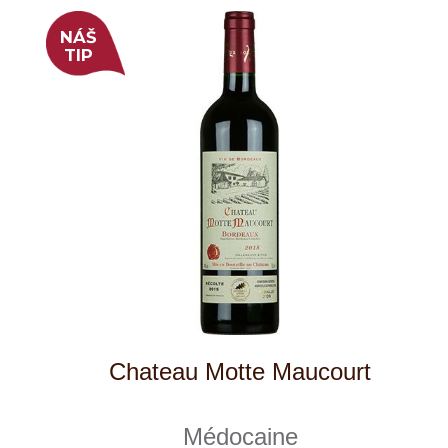
NÁŠ
TIP
Chardonnay Rialto
Cantina Colli Euganei
skladem
325 Kč