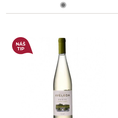
skladem
259 Kč
ks
NÁŠ
TIP
Prosecco Extra dry