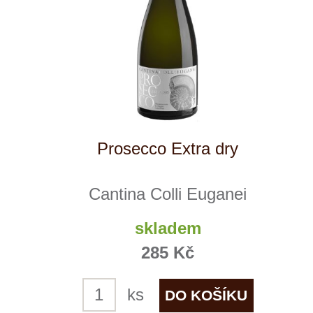
Primitivo di Manduria
PaoloLeo
skladem
299 Kč
ks
NÁŠ
TIP