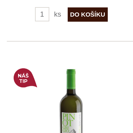
skladem
229 Kč
ks