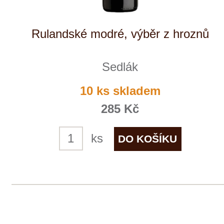
NÁŠ
TIP
Riesling
Weingut STERN
skladem
315 Kč
ks