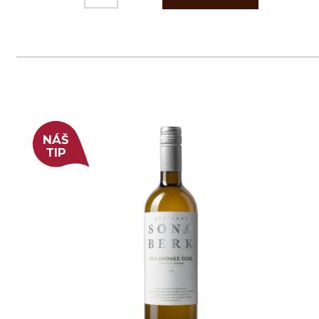
Prodej alkoholických nápojů je povolen
pouze osobám starším 18 let.
Le Panier, s.r.o. © 2017