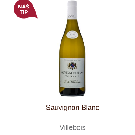
Rulandské modré, výběr z hroznů
Sedlák
10 ks skladem
285 Kč
ks
NÁŠ
TIP