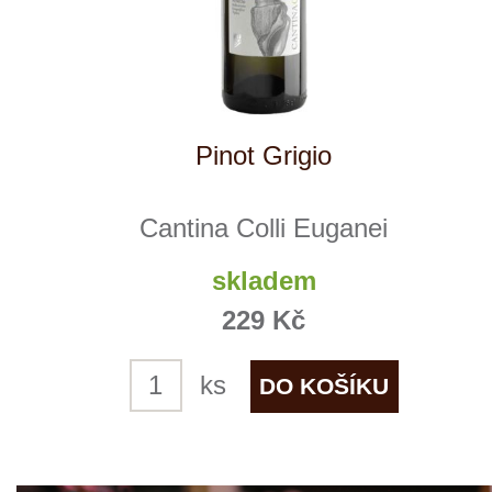
NÁŠ
TIP
Vinho Verde Fonte
Aveleda
skladem
235 Kč