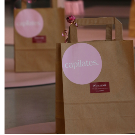
ks
NÁŠ
TIP
Sauvignon Blanc
Villebois