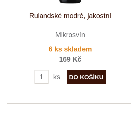
line"
Mikrosvín
3 ks skladem
269 Kč
ks