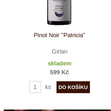
Rulandské modré, jakostní
Mikrosvín
6 ks skladem
169 Kč