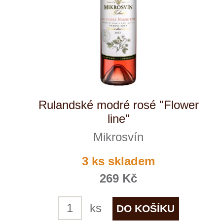
Cuvée Baryton
SING Wine
8 ks skladem
369 Kč
ks