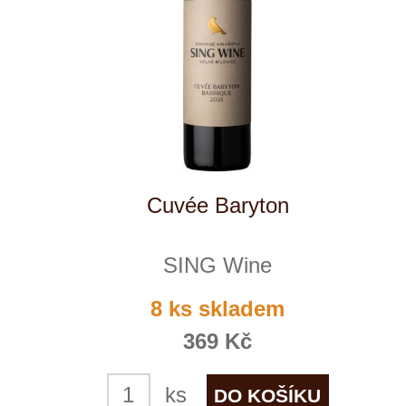
Reklamační podmínky
Kontakty
Kde nás najdete
Winestore s.r.o.
OC Kunratice, Dobronická 504
148 00 Praha 4
po–pá
od 11 do 19 hodin
+ 420 777 ­164
652
info@winestore.cz