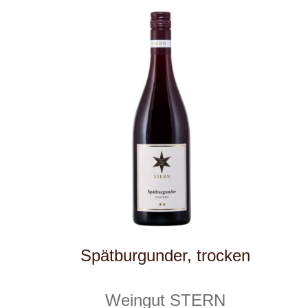
Pinot Noir
IWAYINI
10 ks skladem
449 Kč