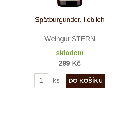
Velká červená slípka
Sedlák
skladem
375 Kč
ks