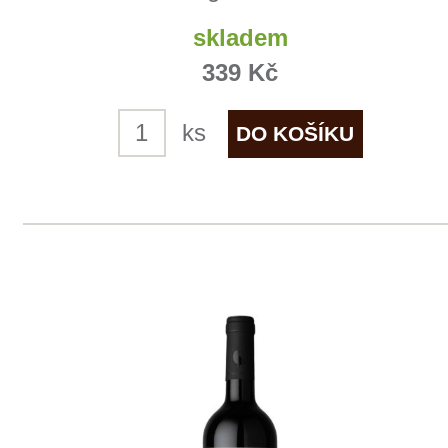
ks
1
2
◄
►
Domů
Naše služby
Vinařství v naší nabídce
Naši zákazníci
E-shop
Zpracování osobních údajů
Dodací a platební podmínky