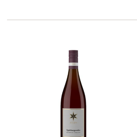
Velká červená slípka
SING Wine
9 ks skladem
369 Kč
ks