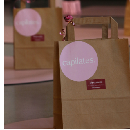
ks
Pinot Noir rosé
THAYA