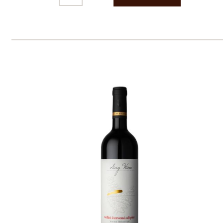
Prodej alkoholických nápojů je povolen
pouze osobám starším 18 let.
Le Panier, s.r.o. © 2017