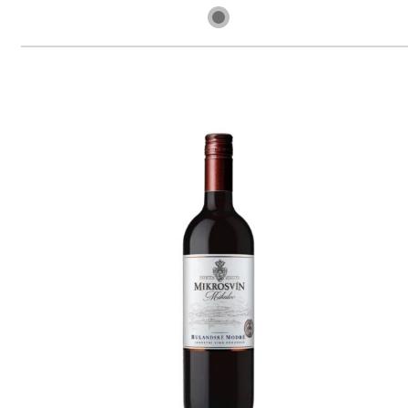
10 ks skladem
219 Kč
ks
Rulandské modré rosé "Flower