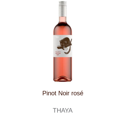
Spätburgunder, lieblich
Weingut STERN
skladem
299 Kč
ks