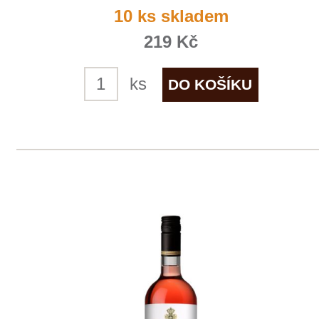
Spätburgunder, trocken
Weingut STERN
skladem
339 Kč
ks