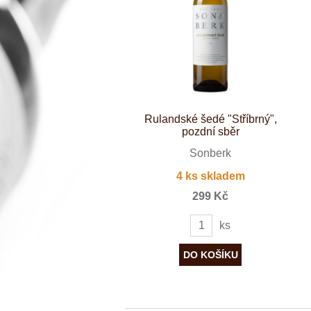
Španělsko
Douro
Franken
Chablis
Champagne
La Mancha
Loire
Lombardie
Marlborough
Minho
Rulandské šedé "Stříbrný",
Morava
pozdní sběr
Mosel
Pfalz
Sonberk
Piemonte
4 ks skladem
Puglia
Rhone
299 Kč
Ribera del D
Rioja
ks
Sicilie
Stellenbosch
Štajerska
Toscana
Veneto
Wagram
Wachau