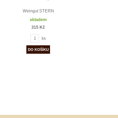
Weingut STERN
skladem
315 Kč
ks