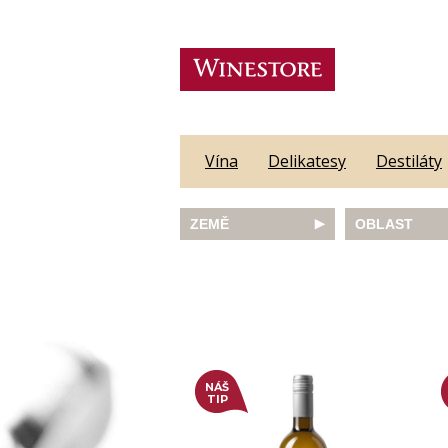
Vína
Delikatesy
Destiláty
ZEMĚ
OBLAST
Austrálie
Abruzzo
Česká republika
Algarve
Francie
Alsace
Itálie
Alto Adige
JAR
Barossa Vall
Německo
Bordeaux
Nový Zéland
Bourgogne
NÁŠ
Portugalsko
Burgenland
TIP
Rakousko
Castilla y Le
Slovinsko
Constantia