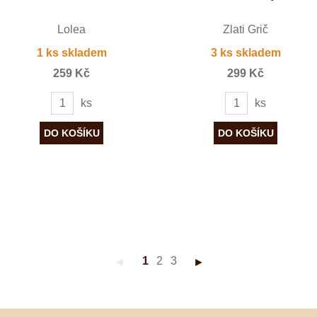
Lolea
Zlati Grič
1 ks skladem
3 ks skladem
259 Kč
299 Kč
ks
ks
1
2
3
◄
►