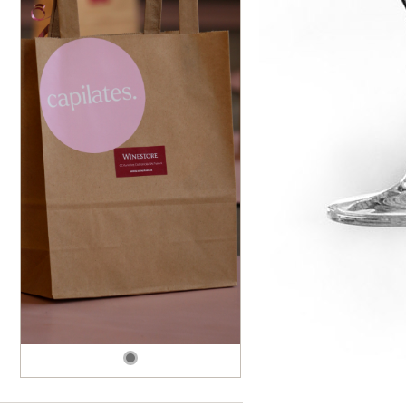
dské modré
dské šedé
k rýnský
k vlašský
gnon
vavřinecké
n červený
nské zelené
etrebe
it všechny odrůdy