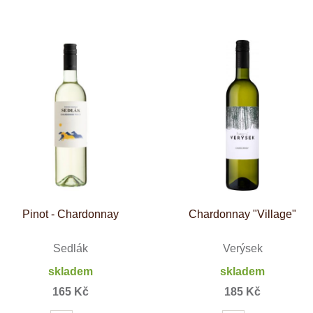
Tenuta Fanti
THAYA
VANITA
Verýsek
Vican
Vidal - Fleury
Villebois
Vina Olabarri
Vinařství rodiny Špalkovy
VINSELEKT Michlovský
Weingut Fischer
Weingut HÜLS
Weingut STERN
Zlati Grič
Pinot - Chardonnay
Chardonnay "Village"
Sedlák
Verýsek
skladem
skladem
165 Kč
185 Kč