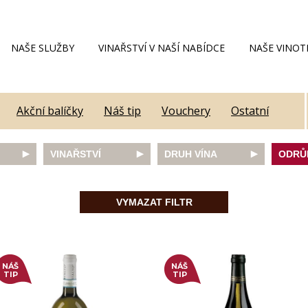
NAŠE SLUŽBY
VINAŘSTVÍ V NAŠÍ NABÍDCE
NAŠE VINOT
Akční balíčky
Náš tip
Vouchery
Ostatní
VINAŘSTVÍ
DRUH VÍNA
ODRŮ
Alain Geoffroy
bílé
Caber
Allimant - Laugner
červené
Frank
VYMAZAT FILTR
Aveleda
fortifikované
Chard
Botur
růžové
Merlot
ey
Cantina Colli Euganei
šumivé
Modrý
Castell
šumivé růžové
Mülle
Castello Vicchiomaggio
Mušká
NÁŠ
NÁŠ
De Faveri
Pálav
TIP
TIP
on
Decordi
Pinot 
DIVIN
Rulan