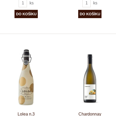
ks
ks
Lolea n.3
Chardonnay