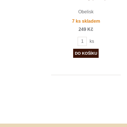
Obelisk
7 ks skladem
249 Kč
ks