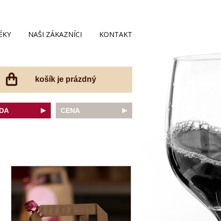
ÉKY
NAŠI ZÁKAZNÍCI
KONTAKT
košík je prázdný
DA
CENA
net Sauvignon
do 200 Kč
ovka
do 300 Kč
onnay
do 400 Kč
do 500 Kč
 portugal
do 600 Kč
r Thurgau
do 700 Kč
t moravský
do 800 Kč
a
do 900 Kč
Noir
do 1000 Kč
dské bílé
nad 1000 Kč