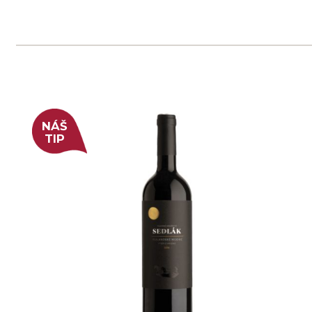
Rulandské šedé "Stříbrný",
pozdní sběr
Sonberk
4 ks skladem
299 Kč
ks