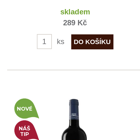
ks
1
2
3
4
◄
►
Domů
Naše služby
Vinařství v naší nabídce
Naši zákazníci
E-shop
Zpracování osobních údajů
Dodací a platební podmínky