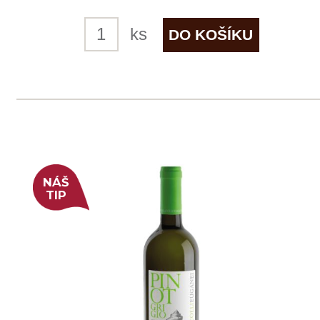
skladem
229 Kč
ks