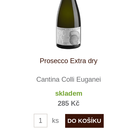
Primitivo di Manduria
PaoloLeo
skladem
299 Kč
ks
NÁŠ
TIP