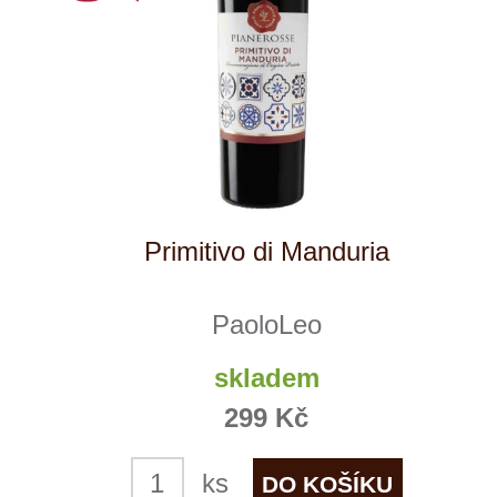
Reklamační podmínky
Kontakty
Kde nás najdete
Winestore s.r.o.
OC Kunratice, Dobronická 504
148 00 Praha 4
po–pá
od 11 do 19 hodin
+ 420 777 ­164
652
info@winestore.cz