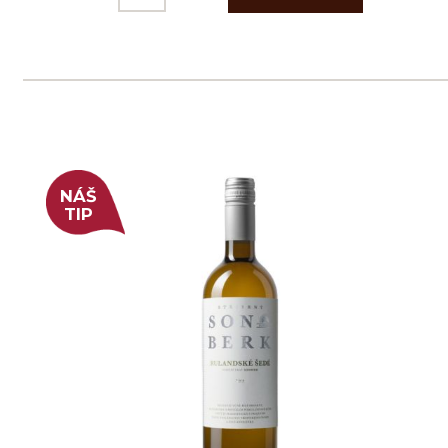
Prodej alkoholických nápojů je povolen
pouze osobám starším 18 let.
Le Panier, s.r.o. © 2017