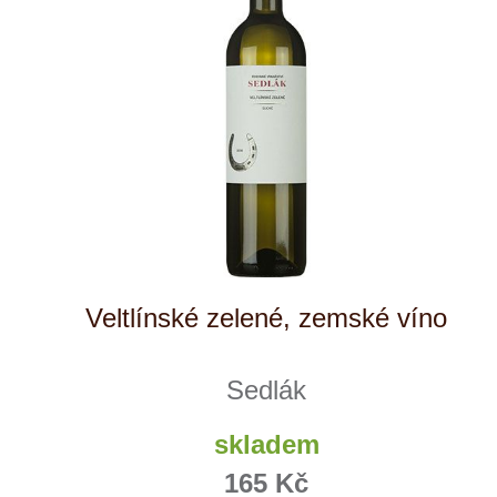
Weinviertel
Sonberk
Špetíci
ks
Tenuta Fanti
THAYA
VANITA
Verýsek
Vican
Vidal - Fleury
Villebois
NÁŠ
Vina Olabarri
TIP
Vinařství rodiny Špalkovy
VINSELEKT Michlovský
Weingut Fischer
Weingut HÜLS
Weingut STERN
Zlati Grič
Pinot Grigio
Cantina Colli Euganei