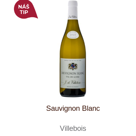
Rulandské modré, výběr z hroznů
Sedlák
10 ks skladem
285 Kč
ks
NÁŠ
TIP