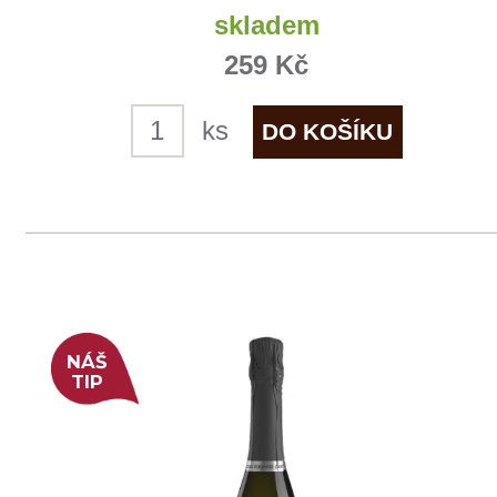
Chateau Motte Maucourt
Médocaine
skladem
289 Kč
ks
NOVÉ
NÁŠ
TIP