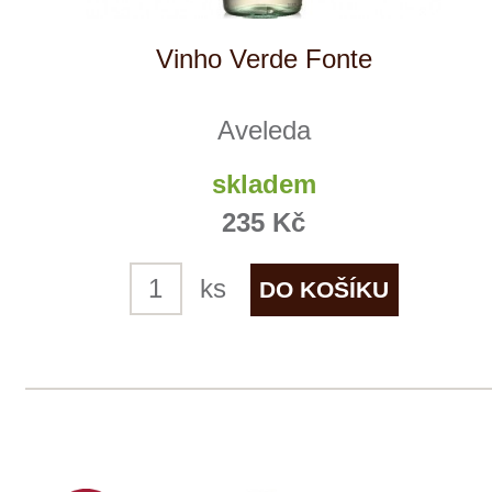
Cantina Colli Euganei
skladem
285 Kč
ks
NÁŠ
TIP