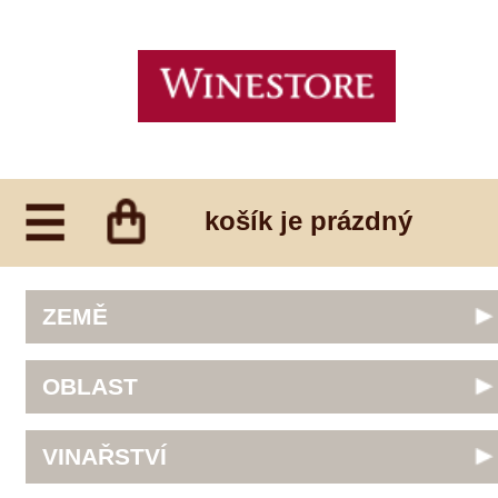
košík je prázdný
ZEMĚ
Austrálie
OBLAST
Česká republika
Francie
Abruzzo
VINAŘSTVÍ
Itálie
Algarve
JAR
Alsace
Alain Geoffroy
Německo
DRUH VÍNA
Alto Adige
Allimant - Laugner
Nový Zéland
Barossa Valley
Aveleda
bílé
Portugalsko
Bordeaux
ODRŮDA
Botur
červené
Rakousko
Bourgogne
Cantina Colli Euganei
fortifikované
Slovinsko
Cabernet Sauvignon
Burgenland
Castell
CENA
růžové
Španělsko
Frankovka
Castilla y Leon
Castello Vicchiomaggio
šumivé
Chardonnay
Constantia
do 200 Kč
De Faveri
šumivé růžové
Merlot