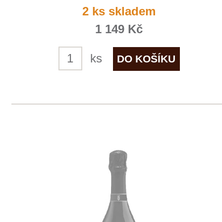
E-shop
Zpracování osobních údajů
Dodací a platební podmínky
Reklamační podmínky
Kontakty
Kde nás najdete
Winestore s.r.o.
OC Kunratice, Dobronická 504
148 00 Praha 4
po–pá
od 11 do 19 hodin
+ 420 777 ­164
652
info@winestore.cz