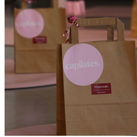
ks
Prosecco Millesimato Brut DOCG
- MGN
De Faveri