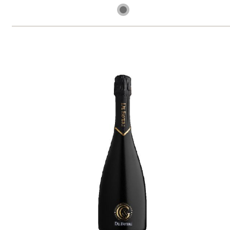
2 ks skladem
1 149 Kč
ks
Prosecco Treviso Brut DOC