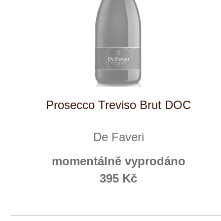
Prodej alkoholických nápojů je povolen
pouze osobám starším 18 let.
Le Panier, s.r.o. © 2017
Tento web využívá k analýze návštěvnosti
soubory cookie a službu Google Analytics.
Používáním tohoto webu s tím souhlasíte