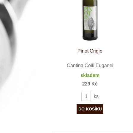
Španělsko
Douro
Franken
Chablis
Champagne
La Mancha
Loire
Lombardie
Marlborough
Minho
Pinot Grigio
Morava
Mosel
Pfalz
Cantina Colli Euganei
Piemonte
skladem
Puglia
Rhone
229 Kč
Ribera del D
Rioja
ks
Sicilie
Stellenbosch
Štajerska
Toscana
Veneto
Wagram
Wachau