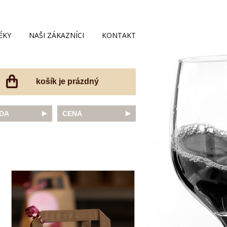
ÉKY
NAŠI ZÁKAZNÍCI
KONTAKT
košík je prázdný
DA
CENA
net Sauvignon
do 200 Kč
ovka
do 300 Kč
onnay
do 400 Kč
do 500 Kč
 portugal
do 600 Kč
r Thurgau
do 700 Kč
t moravský
do 800 Kč
a
do 900 Kč
Noir
do 1000 Kč
dské bílé
nad 1000 Kč