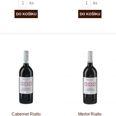
ks
ks
Cabernet Rialto
Merlot Rialto