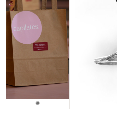
dské modré
dské šedé
k rýnský
k vlašský
gnon
vavřinecké
n červený
nské zelené
etrebe
it všechny odrůdy