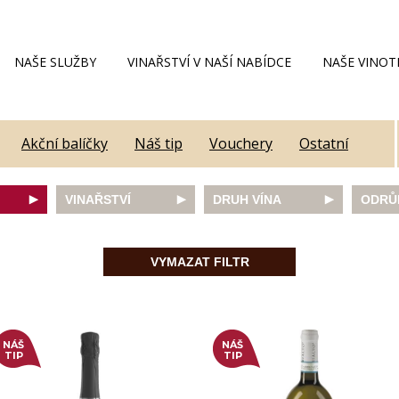
NAŠE SLUŽBY
VINAŘSTVÍ V NAŠÍ NABÍDCE
NAŠE VINOT
Akční balíčky
Náš tip
Vouchery
Ostatní
VINAŘSTVÍ
DRUH VÍNA
ODRŮ
Alain Geoffroy
bílé
Caber
Allimant - Laugner
červené
Frank
VYMAZAT FILTR
Aveleda
fortifikované
Chard
Botur
růžové
Merlot
ey
Cantina Colli Euganei
šumivé
Modrý
Castell
šumivé růžové
Mülle
Castello Vicchiomaggio
Mušká
NÁŠ
NÁŠ
De Faveri
Pálav
TIP
TIP
on
Decordi
Pinot 
DIVIN
Rulan