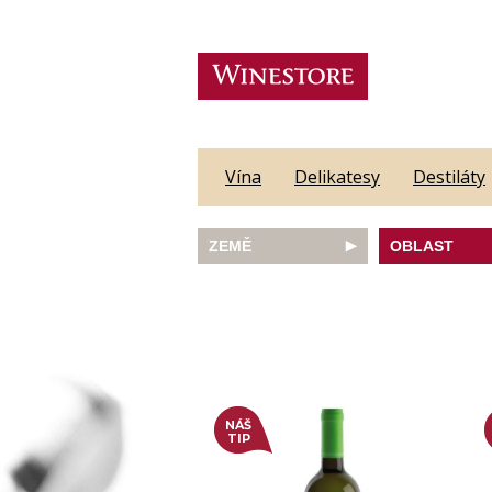
Vína
Delikatesy
Destiláty
ZEMĚ
OBLAST
Austrálie
Abruzzo
Česká republika
Algarve
Francie
Alsace
Itálie
Alto Adige
JAR
Barossa Vall
Německo
Bordeaux
Nový Zéland
Bourgogne
NÁŠ
Portugalsko
Burgenland
TIP
Rakousko
Castilla y Le
Slovinsko
Constantia