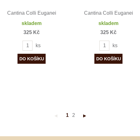
Cantina Colli Euganei
Cantina Colli Euganei
skladem
skladem
325 Kč
325 Kč
ks
ks
1
2
◄
►