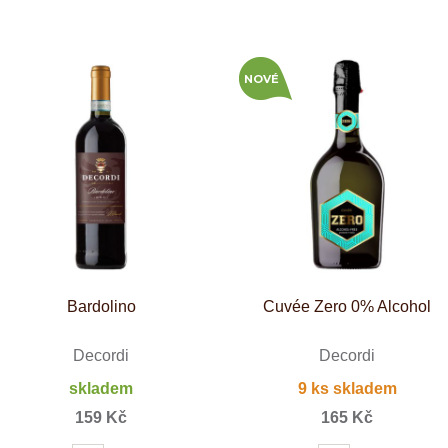
Tenuta Fanti
THAYA
VANITA
Verýsek
NOVÉ
Vican
Vidal - Fleury
Villebois
Vina Olabarri
Vinařství rodiny Špalkovy
VINSELEKT Michlovský
Weingut Fischer
Weingut HÜLS
Weingut STERN
Zlati Grič
Bardolino
Cuvée Zero 0% Alcohol
Decordi
Decordi
skladem
9 ks skladem
159 Kč
165 Kč