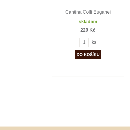
Cantina Colli Euganei
skladem
229 Kč
ks