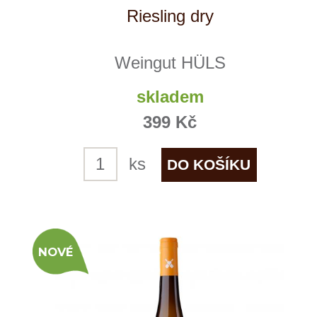
Domů
Naše služby
Vinařství v naší nabídce
Naši zákazníci
E-shop
Zpracování osobních údajů
Dodací a platební podmínky
Reklamační podmínky
Kontakty
Kde nás najdete
Winestore s.r.o.
OC Kunratice, Dobronická 504
148 00 Praha 4
po–pá
od 11 do 19 hodin