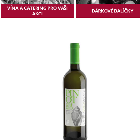
Pinot Grigio
Cantina Colli Euganei
skladem
229 Kč
ks