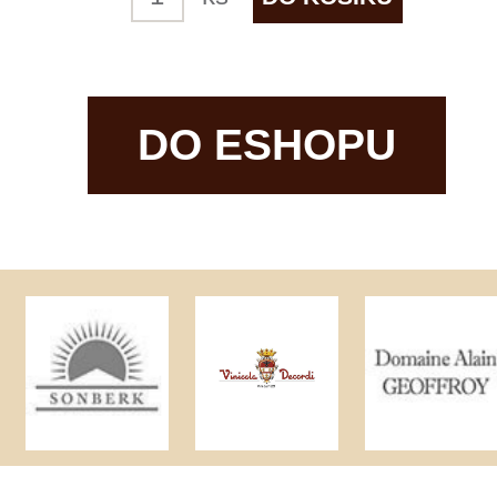
Používáním tohoto webu s tím souhlasíte
více informací