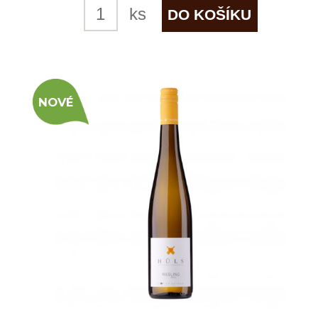
Riesling "Schieferspiel"
Weingut HÜLS
skladem
569 Kč
ks
DO ESHOPU