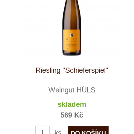
+ 420 777 ­164
652
info@winestore.cz
Prodej alkoholických nápojů je povolen
pouze osobám starším 18 let.
Le Panier, s.r.o. © 2017
Tento web využívá k analýze návštěvnosti
soubory cookie a službu Google Analytics.