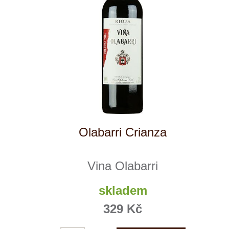
Riesling dry
Weingut HÜLS
skladem
399 Kč
ks
NOVÉ