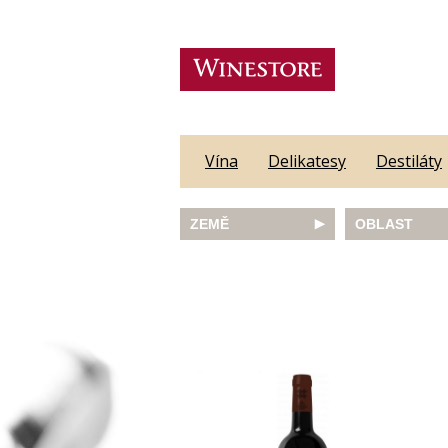
Vína
Delikatesy
Destiláty
ZEMĚ
OBLAST
Austrálie
Abruzzo
Česká republika
Algarve
Francie
Alsace
Itálie
Alto Adige
JAR
Barossa Vall
Německo
Bordeaux
Nový Zéland
Bourgogne
Portugalsko
Burgenland
Rakousko
Castilla y Le
Slovinsko
Constantia