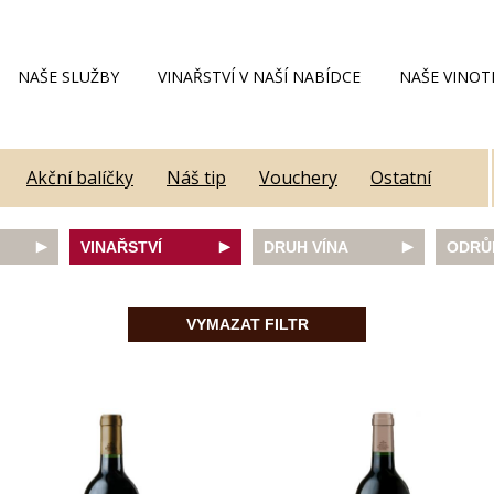
NAŠE SLUŽBY
VINAŘSTVÍ V NAŠÍ NABÍDCE
NAŠE VINOT
Akční balíčky
Náš tip
Vouchery
Ostatní
VINAŘSTVÍ
DRUH VÍNA
ODRŮ
Alain Geoffroy
bílé
Caber
Allimant - Laugner
červené
Frank
VYMAZAT FILTR
Aveleda
fortifikované
Chard
Botur
růžové
Merlot
ey
Cantina Colli Euganei
šumivé
Modrý
Castell
šumivé růžové
Mülle
Castello Vicchiomaggio
Mušká
De Faveri
Pálav
on
Decordi
Pinot 
DIVIN
Rulan