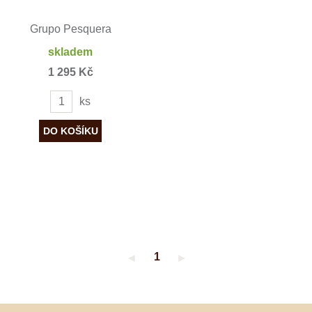
Grupo Pesquera
skladem
1 295 Kč
ks
1
◄
►