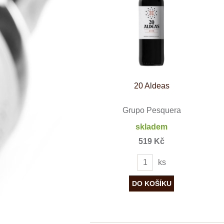
Španělsko
Douro
Franken
Chablis
Champagne
La Mancha
Loire
Lombardie
Marlborough
Minho
20 Aldeas
Morava
Mosel
Pfalz
Grupo Pesquera
Piemonte
skladem
Puglia
Rhone
519 Kč
Ribera del D
Rioja
ks
Sicilie
Stellenbosch
Štajerska
Toscana
Veneto
Wagram
Wachau