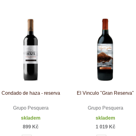
Tenuta Fanti
THAYA
VANITA
Verýsek
Vican
Vidal - Fleury
Villebois
Vina Olabarri
Vinařství rodiny Špalkovy
VINSELEKT Michlovský
Weingut Fischer
Weingut HÜLS
Weingut STERN
Zlati Grič
Condado de haza - reserva
El Vinculo "Gran Reserva"
Grupo Pesquera
Grupo Pesquera
skladem
skladem
899 Kč
1 019 Kč