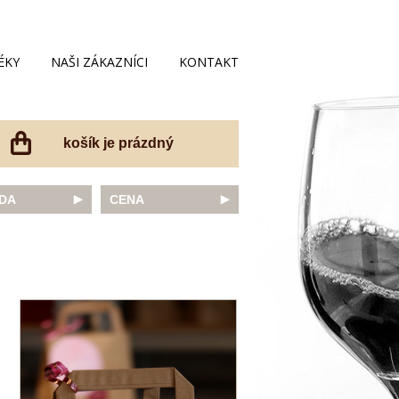
ÉKY
NAŠI ZÁKAZNÍCI
KONTAKT
košík je prázdný
DA
CENA
net Sauvignon
do 200 Kč
ovka
do 300 Kč
onnay
do 400 Kč
do 500 Kč
 portugal
do 600 Kč
r Thurgau
do 700 Kč
t moravský
do 800 Kč
a
do 900 Kč
Noir
do 1000 Kč
dské bílé
nad 1000 Kč