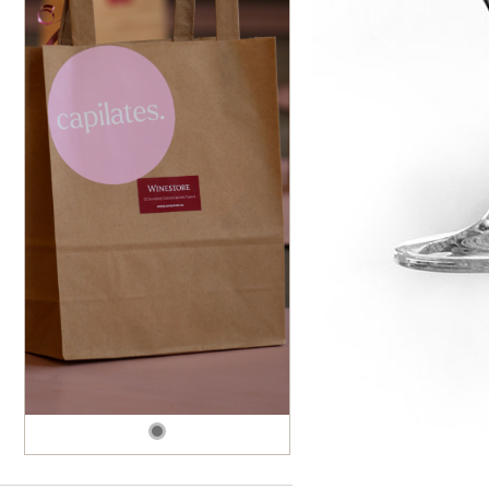
dské modré
dské šedé
k rýnský
k vlašský
gnon
vavřinecké
n červený
nské zelené
etrebe
it všechny odrůdy