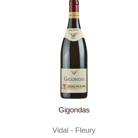
Vinařství v naší nabídce
Naši zákazníci
E-shop
Zpracování osobních údajů
Dodací a platební podmínky
Reklamační podmínky
Kontakty
Kde nás najdete
Winestore s.r.o.
OC Kunratice, Dobronická 504
148 00 Praha 4
po–pá
od 11 do 19 hodin
+ 420 777 ­164
652