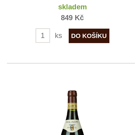
info@winestore.cz
Prodej alkoholických nápojů je povolen
pouze osobám starším 18 let.
Le Panier, s.r.o. © 2017
Tento web využívá k analýze návštěvnosti