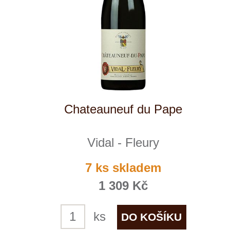
soubory cookie a službu Google Analytics.
Používáním tohoto webu s tím souhlasíte
více informací