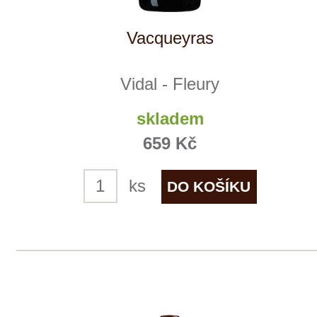
Vidal - Fleury
7 ks skladem
1 309 Kč
ks
1
◄
►
Domů
Naše služby