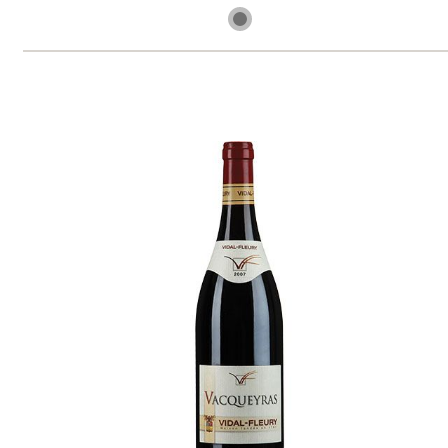
skladem
849 Kč
ks
Chateauneuf du Pape