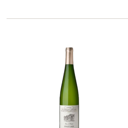
Riesling Grand Cru
Allimant - Laugner
skladem
815 Kč
ks