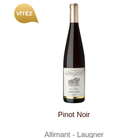
1
◄
►
Domů
Naše služby
Vinařství v naší nabídce
Naši zákazníci
E-shop
Zpracování osobních údajů
Dodací a platební podmínky
Reklamační podmínky
Kontakty