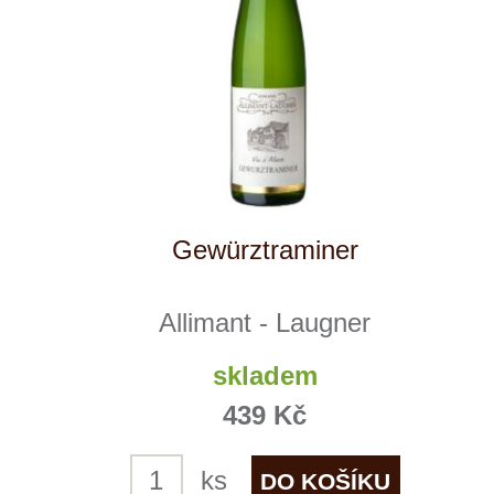
pouze osobám starším 18 let.
Le Panier, s.r.o. © 2017
Tento web využívá k analýze návštěvnosti
soubory cookie a službu Google Analytics.