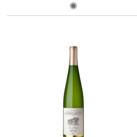
skladem
345 Kč
ks
Riesling