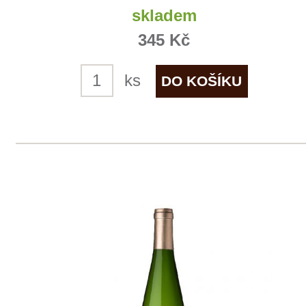
Pinot Noir
Allimant - Laugner
skladem
425 Kč
ks