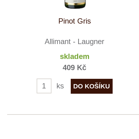
Crémant brut MGN
Allimant - Laugner
10 ks skladem
1 299 Kč
ks