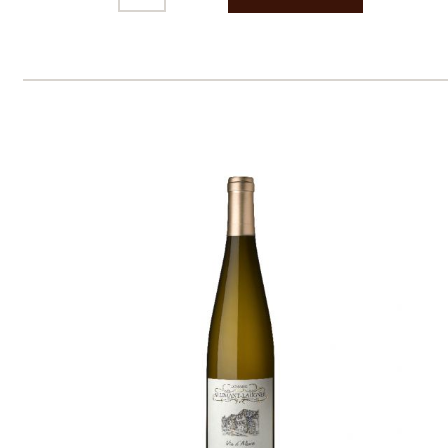
Používáním tohoto webu s tím souhlasíte
více informací