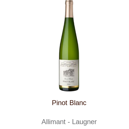
Pinot Gris
Allimant - Laugner
skladem
409 Kč
ks
VÍTĚZ