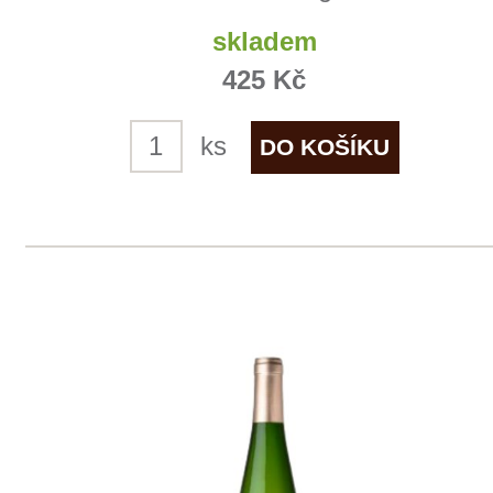
Kde nás najdete
Winestore s.r.o.
OC Kunratice, Dobronická 504
148 00 Praha 4
po–pá
od 11 do 19 hodin
+ 420 777 ­164
652
info@winestore.cz
Prodej alkoholických nápojů je povolen