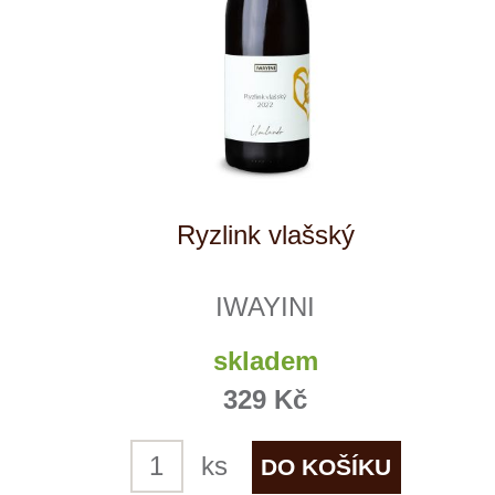
Chardonnay
IWAYINI
momentálně vyprodáno
359 Kč
1
◄
►