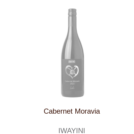
Tento web využívá k analýze návštěvnosti
soubory cookie a službu Google Analytics.
Používáním tohoto webu s tím souhlasíte
více informací