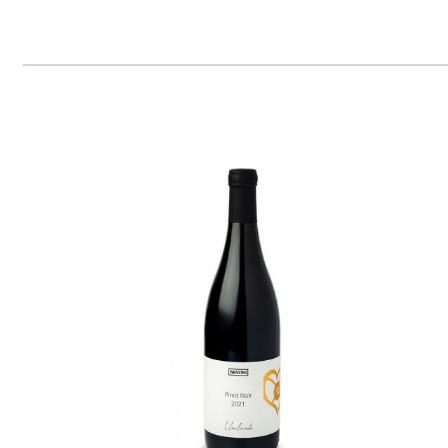
Domů
Naše služby
Vinařství v naší nabídce
Naši zákazníci
E-shop
Zpracování osobních údajů
Dodací a platební podmínky
Reklamační podmínky
Kontakty
Kde nás najdete
Winestore s.r.o.
OC Kunratice, Dobronická 504
148 00 Praha 4
po–pá
od 11 do 19 hodin