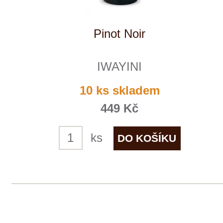
+ 420 777 ­164
652
info@winestore.cz
Prodej alkoholických nápojů je povolen
pouze osobám starším 18 let.
Le Panier, s.r.o. © 2017