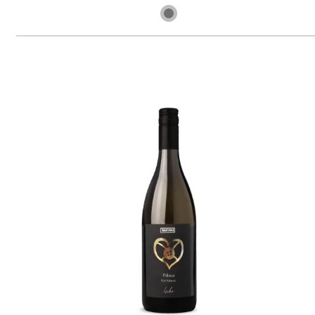
9 ks skladem
329 Kč
ks
Ryzlink vlašský