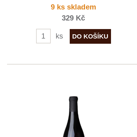
Cabernet Moravia
IWAYINI
momentálně vyprodáno
259 Kč
VÍTĚZ