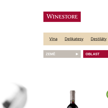
Vína
Delikatesy
Destiláty
ZEMĚ
OBLAST
Austrálie
Abruzzo
Česká republika
Algarve
Francie
Alsace
Itálie
Alto Adige
JAR
Barossa Vall
Německo
Bordeaux
Nový Zéland
Bourgogne
Portugalsko
Burgenland
Rakousko
Castilla y Le
Slovinsko
Constantia