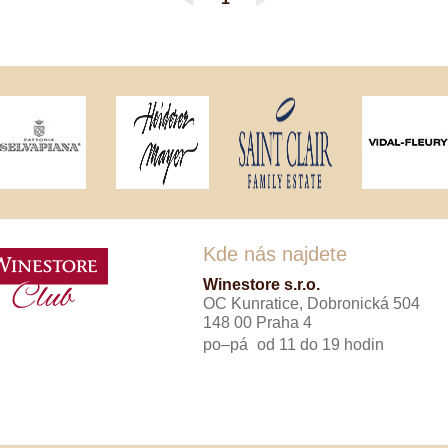
◄
►
Tenuta Fanti
THAYA
VANITA
Verýsek
Vican
Vidal - Fleury
Villebois
Vina Olabarri
Vinařství rodiny Špalkovy
VINSELEKT Michlovský
Weingut Fischer
Weingut HÜLS
Weingut STERN
Kde nás najdete
Zlati Grič
Winestore s.r.o.
OC Kunratice, Dobronická 504
148 00 Praha 4
po–pá
od 11 do 19 hodin