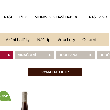
NAŠE SLUŽBY
VINAŘSTVÍ V NAŠÍ NABÍDCE
NAŠE VINOT
Akční balíčky
Náš tip
Vouchery
Ostatní
VINAŘSTVÍ
DRUH VÍNA
ODRŮ
Alain Geoffroy
bílé
Caber
Allimant - Laugner
červené
Frank
VYMAZAT FILTR
Aveleda
fortifikované
Chard
Botur
růžové
Merlot
ey
Cantina Colli Euganei
šumivé
Modrý
Castell
šumivé růžové
Mülle
Castello Vicchiomaggio
Mušká
NOVÉ
De Faveri
Pálav
on
Decordi
Pinot 
DIVIN
Rulan