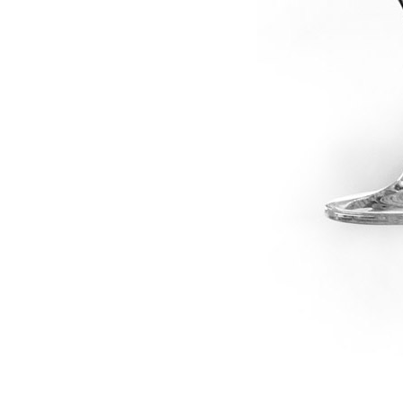
dské modré
dské šedé
k rýnský
k vlašský
gnon
vavřinecké
n červený
nské zelené
etrebe
it všechny odrůdy