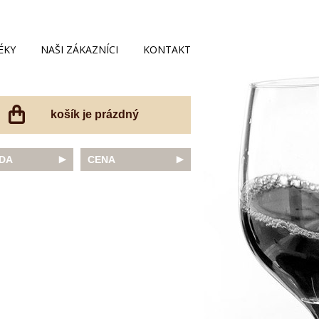
ÉKY
NAŠI ZÁKAZNÍCI
KONTAKT
košík je prázdný
DA
CENA
net Sauvignon
do 200 Kč
ovka
do 300 Kč
onnay
do 400 Kč
do 500 Kč
 portugal
do 600 Kč
r Thurgau
do 700 Kč
t moravský
do 800 Kč
a
do 900 Kč
Noir
do 1000 Kč
dské bílé
nad 1000 Kč