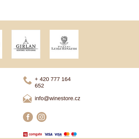
+ 420 777 ­164
652
info@winestore.cz