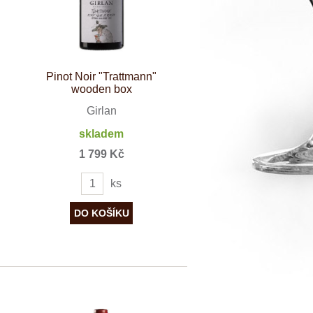
dské modré
dské šedé
k rýnský
k vlašský
gnon
vavřinecké
Pinot Noir "Trattmann"
wooden box
n červený
Girlan
nské zelené
etrebe
skladem
it všechny odrůdy
1 799 Kč
ks