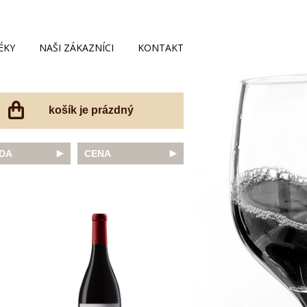
ÉKY
NAŠI ZÁKAZNÍCI
KONTAKT
košík je prázdný
DA
CENA
net Sauvignon
do 200 Kč
ovka
do 300 Kč
onnay
do 400 Kč
do 500 Kč
 portugal
do 600 Kč
r Thurgau
do 700 Kč
t moravský
do 800 Kč
a
do 900 Kč
Noir
do 1000 Kč
dské bílé
nad 1000 Kč