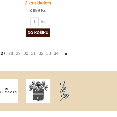
2 ks skladem
3 899 Kč
ks
27
28
29
30
31
32
33
34
►