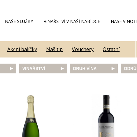
NAŠE SLUŽBY
VINAŘSTVÍ V NAŠÍ NABÍDCE
NAŠE VINOT
Akční balíčky
Náš tip
Vouchery
Ostatní
VINAŘSTVÍ
DRUH VÍNA
ODRŮ
Alain Geoffroy
bílé
Caber
Allimant - Laugner
červené
Frank
Aveleda
fortifikované
Chard
Botur
růžové
Merlot
ey
Cantina Colli Euganei
šumivé
Modrý
Castell
šumivé růžové
Mülle
Castello Vicchiomaggio
Mušká
De Faveri
Pálav
on
Decordi
Pinot 
DIVIN
Rulan