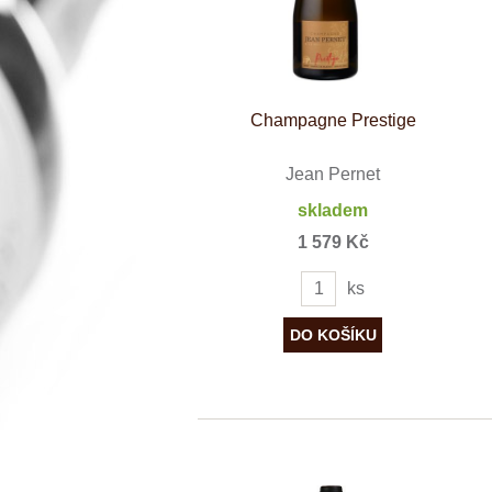
Španělsko
Douro
Franken
Chablis
Champagne
La Mancha
Loire
Champagne Prestige
Lombardie
Marlborough
Jean Pernet
Minho
Morava
skladem
Mosel
Pfalz
1 579 Kč
Piemonte
Puglia
ks
Rhone
Ribera del D
Rioja
Sicilie
Stellenbosch
Štajerska
Toscana
Veneto
Wagram
Wachau