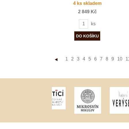
4 ks skladem
2 849 Kč
ks
1
2
3
4
5
6
7
8
9
10
1
◄