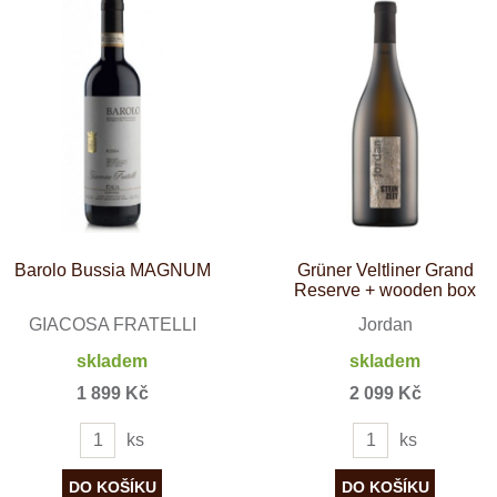
Tenuta Fanti
THAYA
VANITA
Verýsek
Vican
Vidal - Fleury
Villebois
Vina Olabarri
Vinařství rodiny Špalkovy
VINSELEKT Michlovský
Weingut Fischer
Weingut HÜLS
Barolo Bussia MAGNUM
Weingut STERN
Grüner Veltliner Grand
Reserve + wooden box
Zlati Grič
GIACOSA FRATELLI
Jordan
skladem
skladem
1 899 Kč
2 099 Kč
ks
ks