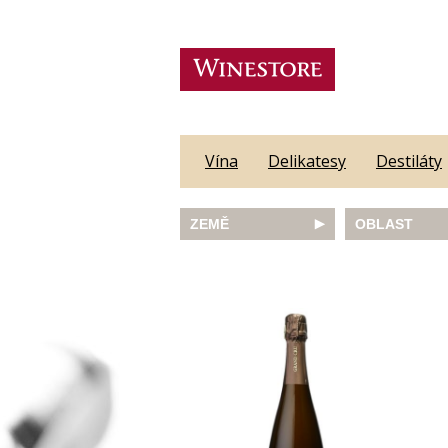
Vína
Delikatesy
Destiláty
ZEMĚ
OBLAST
Austrálie
Abruzzo
Česká republika
Algarve
Francie
Alsace
Itálie
Alto Adige
JAR
Barossa Vall
Německo
Bordeaux
Nový Zéland
Bourgogne
Portugalsko
Burgenland
Rakousko
Castilla y Le
Slovinsko
Constantia