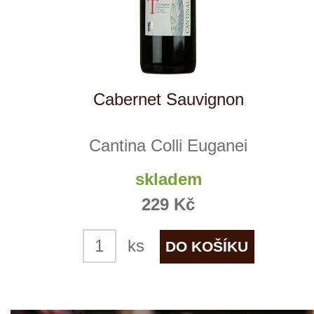
VÍTĚZ
Chateau Roc de Levraut
Médocaine
skladem
259 Kč