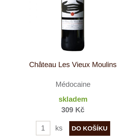
Cuvée Gryllus
Vinařství rodiny Špalkovy
9 ks skladem
359 Kč
ks