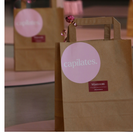
ks
Chateau Guibonnet
Médocaine