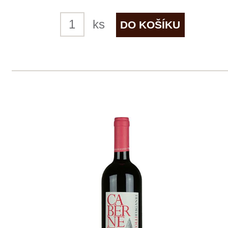
skladem
229 Kč
ks