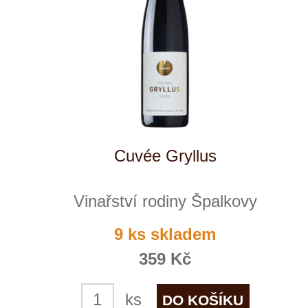
Reklamační podmínky
Kontakty
Kde nás najdete
Winestore s.r.o.
OC Kunratice, Dobronická 504
148 00 Praha 4
po–pá
od 11 do 19 hodin
+ 420 777 ­164
652
info@winestore.cz