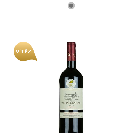
skladem
299 Kč
ks
Château Les Vieux Moulins