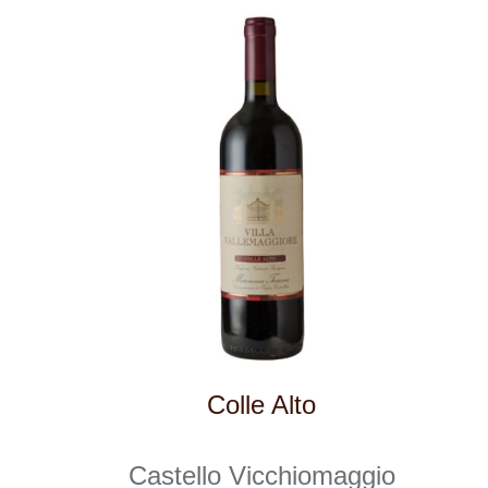
Rosso Riserva, Notte di Galileo
Cantina Colli Euganei
skladem
469 Kč