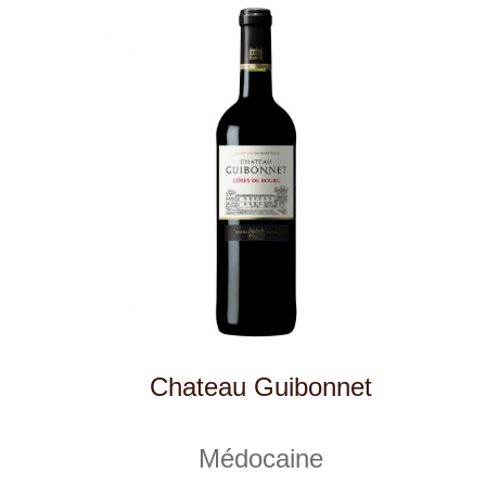
Cabernet Rialto
Cantina Colli Euganei
skladem
325 Kč
ks