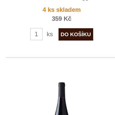
ks
1
2
3
◄
►
Domů
Naše služby
Vinařství v naší nabídce
Naši zákazníci
E-shop
Zpracování osobních údajů
Dodací a platební podmínky