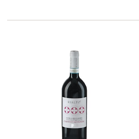
Chateau Bourbon "La Chapelle"
Médocaine
skladem
369 Kč
ks