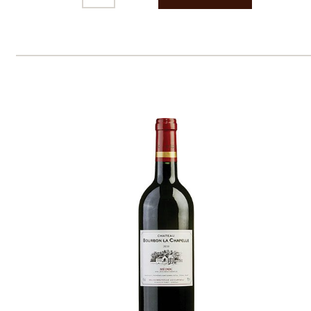
Prodej alkoholických nápojů je povolen
pouze osobám starším 18 let.
Le Panier, s.r.o. © 2017