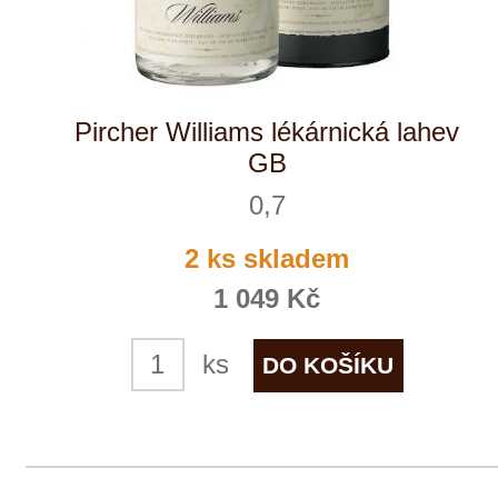
Ron Barceló Imperial v dárkovém
balení
0,7
4 ks skladem
839 Kč
ks