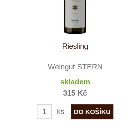
Sauvignon Blanc
Villebois
skladem
259 Kč
ks
1
2
3
4
◄
►