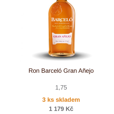
Chardonnay Rialto
Cantina Colli Euganei
skladem
325 Kč
ks