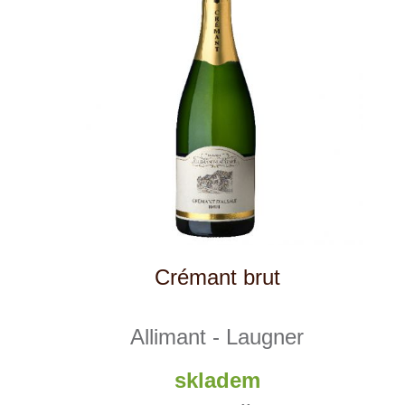
Tento web využívá k analýze návštěvnosti
soubory cookie a službu Google Analytics.
Používáním tohoto webu s tím souhlasíte
více informací