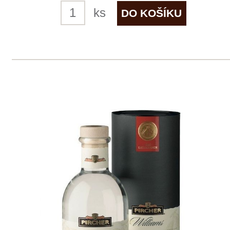
Pircher Williams lékárnická lahev
GB
0,7
2 ks skladem
1 049 Kč
ks