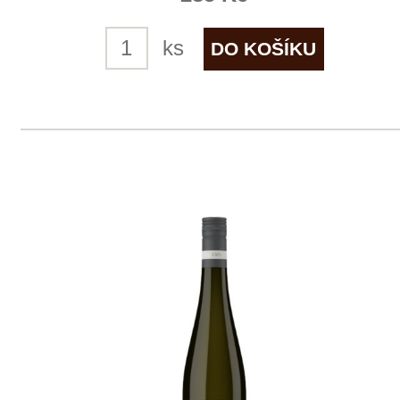
Château Cruzeau Saint-Émilion-
Grand Cru
Médocaine
skladem
810 Kč
ks