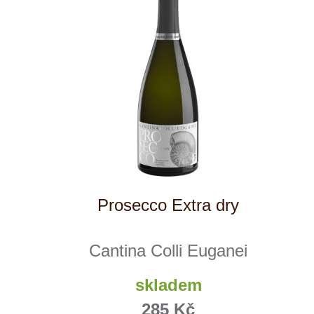
Crémant brut
Allimant - Laugner
skladem
495 Kč
ks