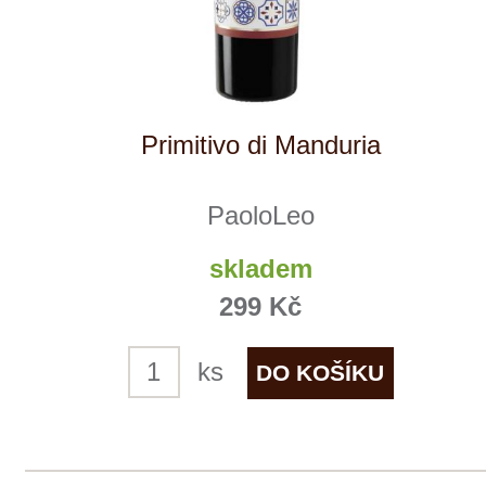
ks
Riesling
Weingut STERN