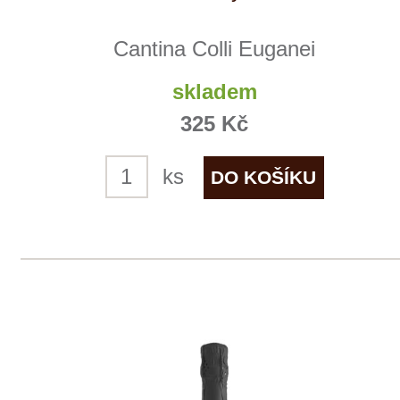
Crémant rosé
Allimant - Laugner
skladem
519 Kč
ks