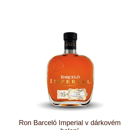
Ron Barceló Gran Añejo
1,75
3 ks skladem
1 179 Kč
ks