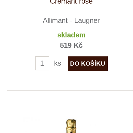
Winestore s.r.o.
OC Kunratice, Dobronická 504
148 00 Praha 4
po–pá
od 11 do 19 hodin
+ 420 777 ­164
652
info@winestore.cz
Prodej alkoholických nápojů je povolen
pouze osobám starším 18 let.
Le Panier, s.r.o. © 2017