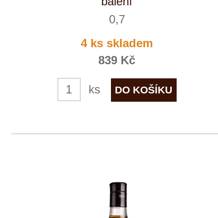
NOVÉ
Primitivo di Manduria
PaoloLeo
skladem
299 Kč
ks