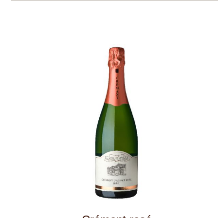
Domů
Naše služby
Vinařství v naší nabídce
Naši zákazníci
E-shop
Zpracování osobních údajů
Dodací a platební podmínky
Reklamační podmínky
Kontakty
Kde nás najdete