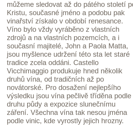
Francie — Loire
K NÁKUPU VÍN TOHOTO
VINAŘSTVÍ
G + R Triebaumer