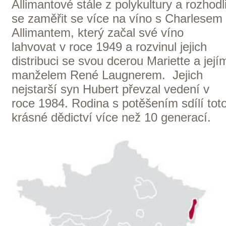
sklizně, když vzorek vína nalili do
prázdné lahve. Jeho víno ukázalo
nádherný jas a překvapivou svěžest a
ovocitost. Nakonec Eugène otřel prach z
lahve svým kapesníkem, který byl tak
tenký, že se na láhev přilepil a vznikla
tak dodnes používaná legendární etiketa
Vinho Verde Casal Garcia. Dnes je Casal
Garcia nejprodávanějším Vinho Verde na
světě a slaví více než 70 let své úspěšné
existence. Stal se vlajkovou lodí
šťastného portugalského způsobu života.