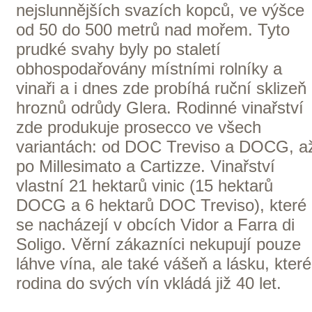
usmálo a výhru využil pro splnění svého
snu, vlastnit vinný sklep. Po Giuseppovi
smrti vedl firmu jeho syn Leone. Pod
jeho vedením se z firmy specializované
především na prodej hroznů stala
obchodní firma vyrábějící víno. Dodnes
svá vína na trhu prezentují jako perfektní
zachycení slunce, větru a pilné dřiny.