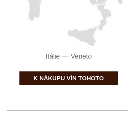
nejslunnějších svazích kopců, ve výšce
od 50 do 500 metrů nad mořem. Tyto
prudké svahy byly po staletí
obhospodařovány místními rolníky a
vinaři a i dnes zde probíhá ruční sklizeň
hroznů odrůdy Glera. Rodinné vinařství
zde produkuje prosecco ve všech
variantách: od DOC Treviso a DOCG, až
po Millesimato a Cartizze. Vinařství
vlastní 21 hektarů vinic (15 hektarů
DOCG a 6 hektarů DOC Treviso), které
se nacházejí v obcích Vidor a Farra di
Soligo. Věrní zákazníci nekupují pouze
láhve vína, ale také vášeň a lásku, které
rodina do svých vín vkládá již 40 let.