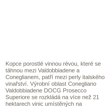
Kdysi dávno byli čtyři bratři Leone,
Giovanni, Costantino a Giuseppe. Sice
měli společné kořeny, ale každý jiný
osud. Leone zemřel při lovecké nehodě,
zatímco Giovanni se po studiích stal
farářem a také zanechal stopu díky
svému synovi, který se zapsal do historie
jako vynálezce Fiatu Cinquecento.
Poslední z bratrů – Giuseppe měl sen,
mít vinný sklep. Bohužel, nabízené
částky za pozemky si nikdy nemohl
dovolit. Jedné noci měl sen, ve kterém
viděl náhodná čísla. Bral to jako
znamení, a tak druhý den vsadil své
mění do národní loterie. Štěstí se na něj