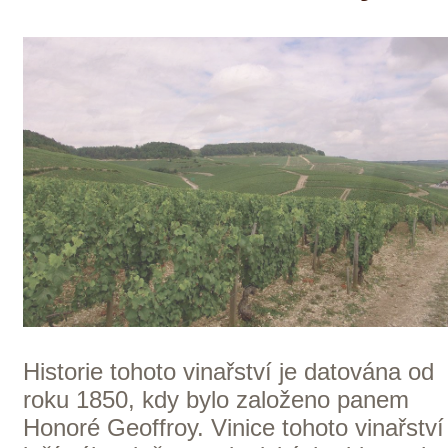
postupy a také si uvědomuje důležitost
ruční práce. Vína jsou vyráběna výlučně
z odrůdy Chardonnay, zrají v tancích a
dubových sudech a jsou oblíbena pro
svoji jemnou chuť a minerální charakter.
Francie — Chablis