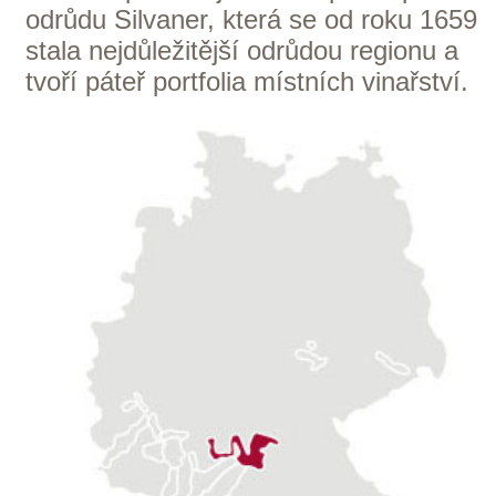
který se v devadesátých letech dostal i
do Japonska. Dnes rodina vyváží víno do
mnoha zemí až na Dálný východ.
Mezitím se značka Decordi vyvinula v
chutný příslib kvality. Registrace
společnosti Vinicola Decordi u obchodní
komory v Cremoně se datuje do roku
1937