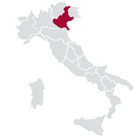
Itálie — Piemonte
K NÁKUPU VÍN TOHOTO
VINAŘSTVÍ
Girlan