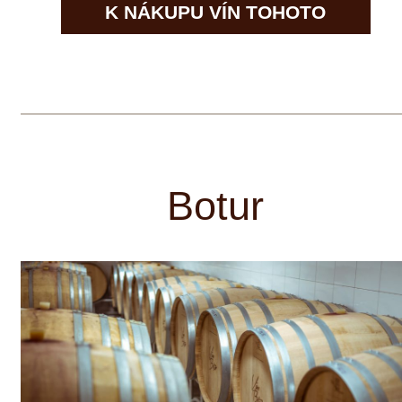
Castell
Původ rodiny Castell lze vysledovat až
do roku 1057, kdy zakladatel vinařství
Rupert de Castello získal titul hrabě.
Vinařství Castell bylo založeno někdy
kolem roku 1266 a nese označení
„Královské“. Z těchto let najdeme první
písemné zmínky v oblasti Franken o
jejich vinicích Schlossberg, Hohnart,
Reitsteig a Trautberg. Vinařství dodnes