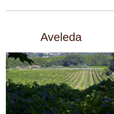
Vinařství, jehož největší láskou a
chloubou jsou červená vína. Luděk Botur
svůj sen o vlastním vinařství zhmotnil již
v roce 1989. Navázal tak na svého otce,
pro kterého bylo vinařství a
vinohradnictví celoživotním koníčkem.
Významný byl především vliv otcova
přítele prof. Viléma Krause, který
podporoval Luďkovu vášeň ve výrobě
vín. Postupem času tak vybudoval
vinařství přímo v centru Strážnice se
značnými kapacitami podzemních
katakomb pro výrobu a skladování vína,
zvláště k uložení a zrání převážně
červených vín. Po celou dobu se však
držel svého hesla, „ani korunu dotací, ani
korunu úvěrů a postupovat po drobných
krůčcích od malého k většímu.“