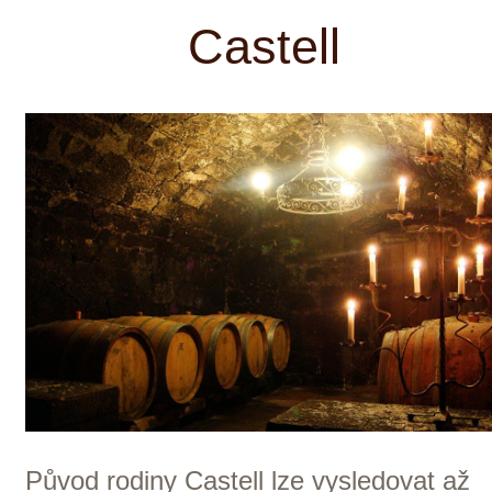
Itálie — Veneto
K NÁKUPU VÍN TOHOTO
VINAŘSTVÍ
Decordi