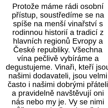
vína pečlivě vybíráme a
degustujeme. Vinaři, kteří jsou
našimi dodavateli, jsou velmi
často i našimi dobrými přáteli
a pravidelně navštěvují oni
nás nebo my je. Vy se nimi
můžete osobně setkat třeba
na některé z našich
degustací.
ZEMĚ
Česká republika
Francie
Itálie
Německo
Portugalsko
Rakousko
Alain Geoffroy
Španělsko