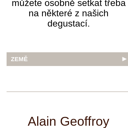
Historie tohoto vinařství je datována od
roku 1850, kdy bylo založeno panem
Honoré Geoffroy. Vinice tohoto vinařství
leží výhradně v geologických oblastech
nazývaných Kimmeridgian, které se
vyznačují bohatostí na zkamenělé fosílie
staré milióny let a patří v oblasti Chablis
k nejstarším. V současné době zaujímají
plochu 45 ha. Alain Geoffroy,
pokračovatel zakladatele Honoré
Geoffroy, respektuje rodinné tradice a