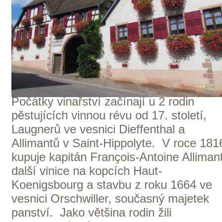
Vinho Verde Casal Garcia bylo poprvé
uvedeno na trh v roce 1939. Při své
cestě z údolí řeky Douro do Porta viděl
francouzský vinař Eugène Hélisse z okna
vlaku krásné vinice, do kterých se
zamiloval a rozhodl se na další stanici
vystoupit a najít jejich majitele. Po
dlouhém rozhovoru s panem Robertem
Guedesem byl, nejen díky svým
zajímavým myšlenkám ohledně procesu
kvašení, najat.Pan Eugène Hélisse
rychle proměnil své myšlenky ve
vynikající výsledky již na konci první