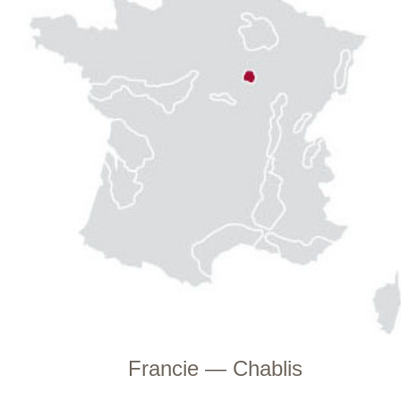
pěstujících vinnou révu od 17. století,
Laugnerů ve vesnici Dieffenthal a
Allimantů v Saint-Hippolyte. V roce 1816
kupuje kapitán François-Antoine Allimant
další vinice na kopcích Haut-
Koenigsbourg a stavbu z roku 1664 ve
vesnici Orschwiller, současný majetek
panství. Jako většina rodin žili
Allimantové stále z polykultury a rozhodli
se zaměřit se více na víno s Charlesem
Allimantem, který začal své víno
lahvovat v roce 1949 a rozvinul jejich
distribuci se svou dcerou Mariette a jejím
manželem René Laugnerem. Jejich
nejstarší syn Hubert převzal vedení v
roce 1984. Rodina s potěšením sdílí toto
krásné dědictví více než 10 generací.