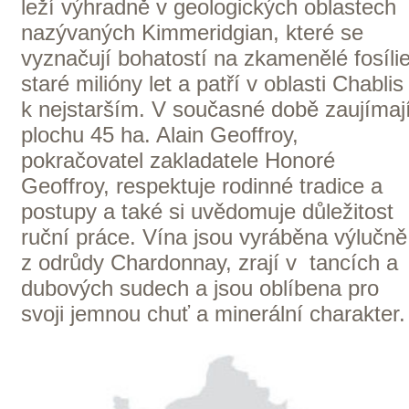
K NÁKUPU VÍN TOHOTO
VINAŘSTVÍ
Allimant - Laugner
Počátky vinařství začínají u 2 rodin