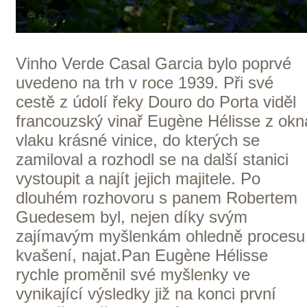
Česká republika — Morava
K NÁKUPU VÍN TOHOTO
VINAŘSTVÍ
Cantina Colli Euganei