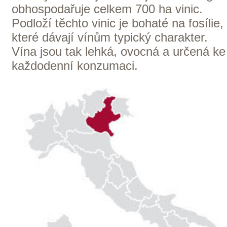
De Faveri
Kopce porostlé vinnou révou, které se
táhnou mezi Valdobbiadene a
Coneglianem, patří mezi perly italského
vinařství. Výrobní oblast Conegliano
Valdobbiadene DOCG Prosecco
Superiore se rozkládá na více než 21
hektarech vinic umístěných na