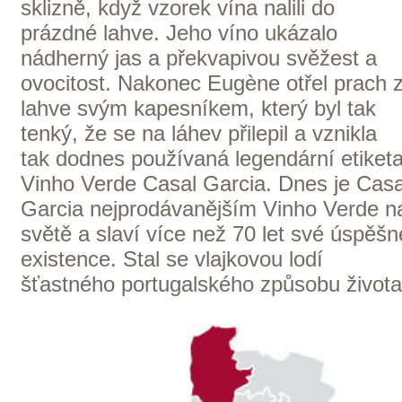
Cantina Colli Euganei je
„družstvo“sdružující kolem 680 vinařů z
oblasti „Euganean Hills“ chráněné
krajinné oblasti. Ve všech fázích výroby
vína využívá nejmodernější technologie a
obhospodařuje celkem 700 ha vinic.
Podloží těchto vinic je bohaté na fosílie,
které dávají vínům typický charakter.
Vína jsou tak lehká, ovocná a určená ke
každodenní konzumaci.