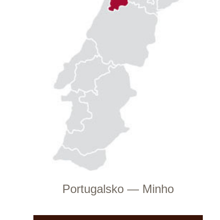
Itálie — Veneto
K NÁKUPU VÍN TOHOTO
VINAŘSTVÍ