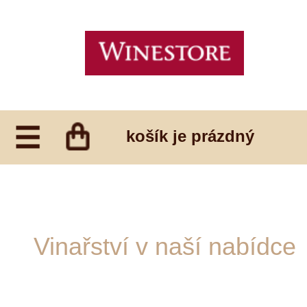
košík je prázdný
Vinařství v naší nabídce
Protože máme rádi osobní
přístup, soustředíme se na
spíše na menší vinařství s
rodinnou historií a tradicí z
hlavních regionů Evropy a
České republiky. Všechna