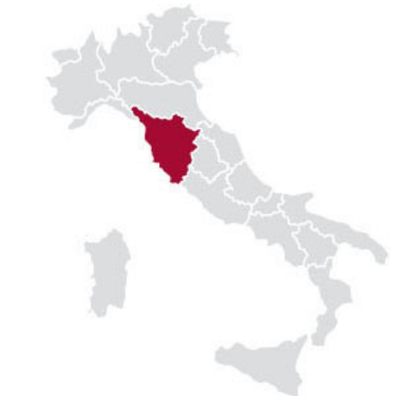
Rodina Triebaumerů je občany Rustu od
roku 1691 – víno a vinařství má dlouhou
tradici po mnoho generací. Na této tradici
nám stále záleží – ale spíše jako cenný
základ pro inovace než na uchování
minulosti. Tato láska k tradici spojená s
otevřenou myslí nám pomáhá maximálně
využít náš jedinečný terroir a vyrábět
dobře strukturovaná a osobitá vína, která
jsou nepochybně původem z
Burgenlandu.