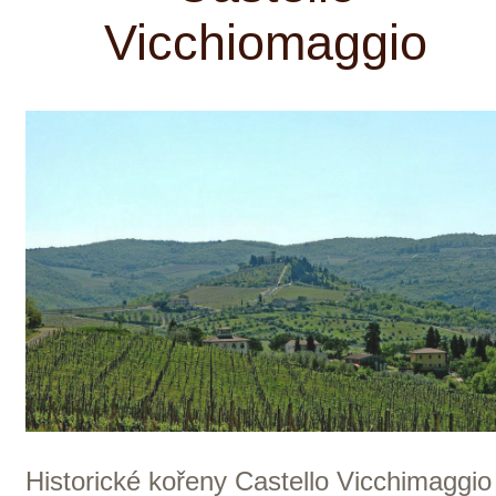
DIVIN je francouzské vinařství z údolí
Loiry, které od roku 2018 spojuje tradiční
vinařské řemeslo s inovativní výrobou
nealkoholických vín. Vzniklo s cílem
zachovat autentický charakter odrůd i
terroiru, a přitom nabídnout vína bez
alkoholu. Po prvním úspěšném projektu
Wine Seltzer představilo v roce 2020 své
první dealkoholizované víno Sauvignon
Blanc 0,0 %. Sortiment se následně
rozšířil o Chenin Blanc, Rosé a Pinot
Noir, včetně řady Le Vigneron – prvních
nealkoholických terroirových vín z údolí
Loiry. Dnes patří mezi přední
francouzské průkopníky v oblasti
prémiových nealkoholických vín.