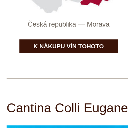
Historické kořeny Castello Vicchimaggio
můžeme sledovat až do pátého století po
Kristu, současné jméno a podobu pak
vinařství získalo v období renesance.
Víno bylo vždy vyráběno z vlastních
zdrojů a na vlastních pozemcích, a i
současní majitelé, John a Paola Matta,
jsou myšlence udržení této sta let staré
tradice zcela oddáni. Castello
Vicchimaggio produkuje hned několik
druhů vína, od tradičních až po
novátorské. Pro dosažení nejlepšího
výsledku jsou vína pečlivě tříděna podle
druhu půdy a expozice slunečnímu
záření. Všechna vína tak nesou jména
podle vinic, kde vyrostly jejich hrozny.