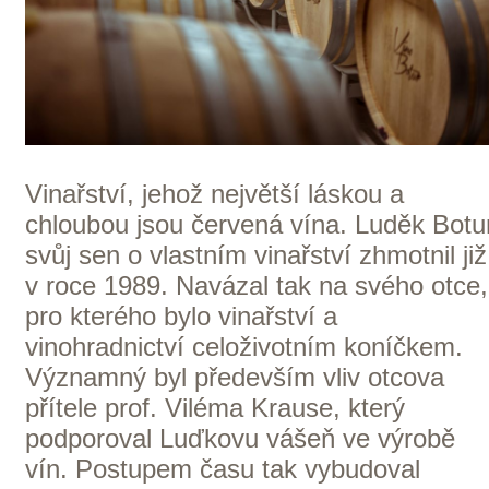
pokračuje v rodinné tradici a vytváří
špičková vína z tohoto výjimečného
regionu. Franky jsou bohaté na speciální
podloží, které se nazývá „Gipskeuper“.
Jde o milióny let staré podloží tvořené
směsí vápence vysráženého z mořské
vody a barevných sypkých břidlic. Toto
unikátní podloží je ideální právě pro
odrůdu Silvaner, která se od roku 1659
stala nejdůležitější odrůdou regionu a
tvoří páteř portfolia místních vinařství.