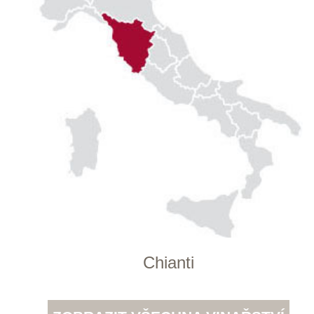
148 00 Praha 4
po–pá
od 11 do 19 hodin
+ 420 777 ­164
652
info@winestore.cz
Prodej alkoholických nápojů je povolen
pouze osobám starším 18 let.
Le Panier, s.r.o. © 2017