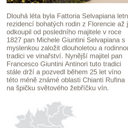
Domů
Naše služby
Vinařství v naší nabídce
Naši zákazníci
E-shop
Zpracování osobních údajů
Dodací a platební podmínky
Reklamační podmínky
Kontakty
Kde nás najdete
Winestore s.r.o.
OC Kunratice, Dobronická 504