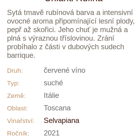
Sangiovese
Odrůdy:
Chianti Rufina DOCG
Apelace:
18 °C
Servis:
0,75 l
Objem:
1. místo GRAND TESTU
Ocenění:
magazínu WINE &
Degustation 3/2019
405 Kč
ks
skladem
Selvapiana