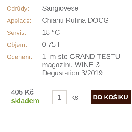
Dlouhá léta byla Fattoria Selvapiana letní
rezidencí bohatých rodin z Florencie až jí
odkoupil od posledního majitele v roce
1827 pan Michele Giuntini Selvapiana s
myslenkou založit dlouholetou a rodinnou
tradici ve vinařství. Nynější majitel pan
Francesco Giuntini Antinori tuto tradici
stále drží a pozvedl během 25 let víno
této méně známé oblasti Chianti Rufina
na špičku světového žebříčku vín.