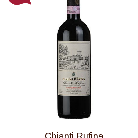
Chianti Rufina
Sytá tmavě rubínová barva a intensivní
ovocné aroma připomínající lesní plody,
pepř až skořici. Jeho chuť je mužná a
plná s výraznou tříslovinou. Zrání
probíhalo z části v dubových sudech
barrique.
červené víno
Druh:
suché
Typ:
Itálie
Země:
Toscana
Oblast:
Selvapiana
Vinařství:
2021
Ročník: