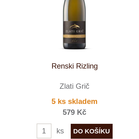
Chardonnay Reserve
Zlati Grič
momentálně vyprodáno
629 Kč
1
◄
►