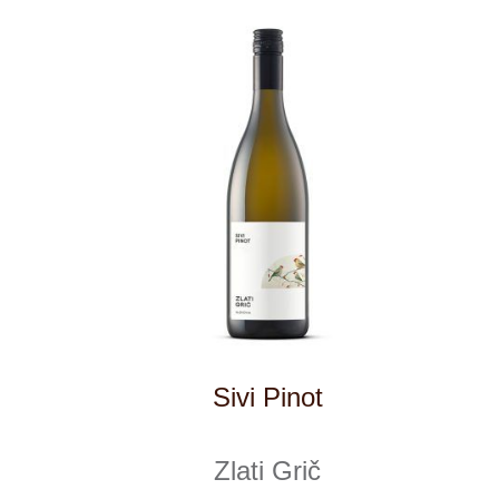
Modri Pinot
Zlati Grič
5 ks skladem
629 Kč
ks