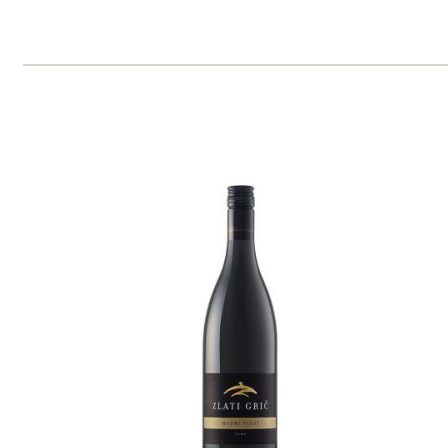
Domů
Naše služby
Vinařství v naší nabídce
Naši zákazníci
E-shop
Zpracování osobních údajů
Dodací a platební podmínky
Reklamační podmínky
Kontakty
Kde nás najdete
Winestore s.r.o.
OC Kunratice, Dobronická 504
148 00 Praha 4
po–pá
od 11 do 19 hodin