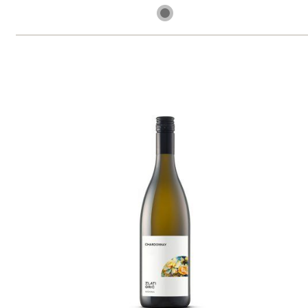
6 ks skladem
299 Kč
ks
Renski Rizling