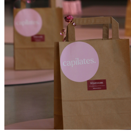
ks
Sivi Pinot
Zlati Grič