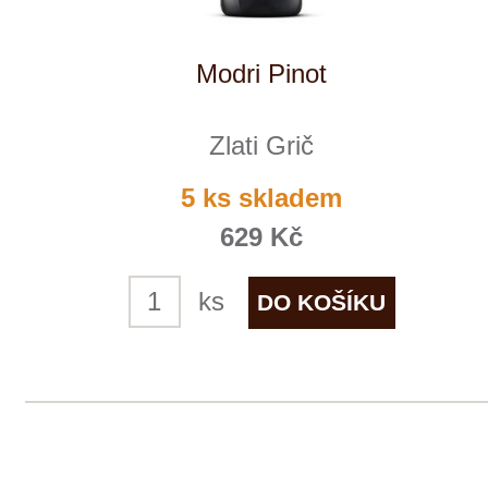
+ 420 777 ­164
652
info@winestore.cz
Prodej alkoholických nápojů je povolen
pouze osobám starším 18 let.
Le Panier, s.r.o. © 2017