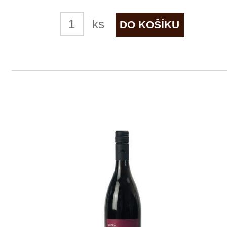
4 ks skladem
299 Kč
ks