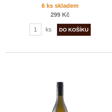
Sauvignon
Zlati Grič
momentálně vyprodáno
299 Kč