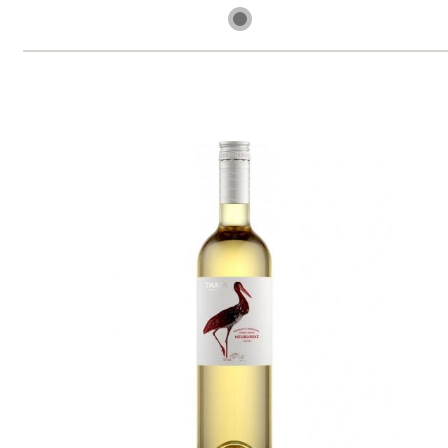
6 ks skladem
219 Kč
ks
Pinot Noir rosé