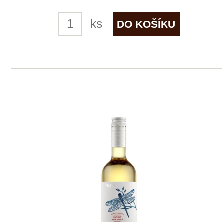
2 ks skladem
219 Kč
ks