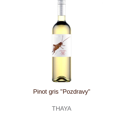
Sauvignon blanc "Pozdravy"
THAYA
6 ks skladem
219 Kč
ks