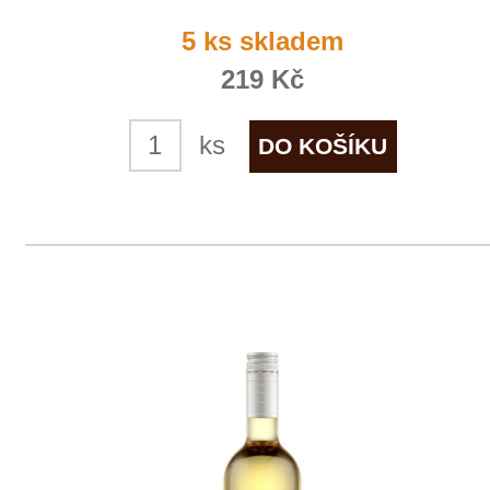
1
2
◄
►
Domů
Naše služby
Vinařství v naší nabídce
Naši zákazníci
E-shop
Zpracování osobních údajů
Dodací a platební podmínky
Reklamační podmínky
Kontakty