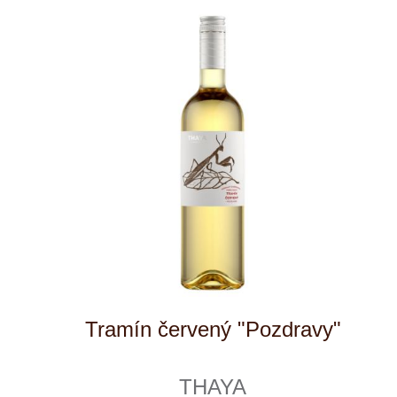
Muller Thurgau "Pozdravy"
THAYA
momentálně vyprodáno
219 Kč