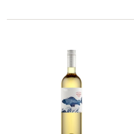
Svatovavřinecké "Premium"
THAYA
skladem
369 Kč
ks