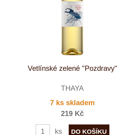
Kde nás najdete
Winestore s.r.o.
OC Kunratice, Dobronická 504
148 00 Praha 4
po–pá
od 11 do 19 hodin
+ 420 777 ­164
652
info@winestore.cz
Prodej alkoholických nápojů je povolen