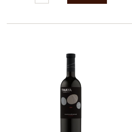
pouze osobám starším 18 let.
Le Panier, s.r.o. © 2017