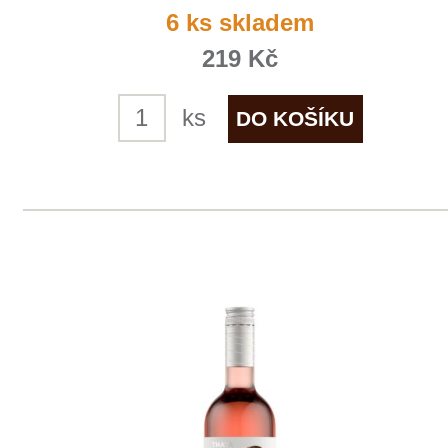
Tramín červený "Pozdravy"
THAYA
5 ks skladem
219 Kč
ks