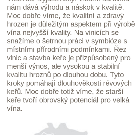
Naše služby
Vinařství v naší nabídce
Naši zákazníci
E-shop
Zpracování osobních údajů
Dodací a platební podmínky
Reklamační podmínky
Kontakty
Kde nás najdete
Winestore s.r.o.
OC Kunratice, Dobronická 504
148 00 Praha 4
po–pá
od 11 do 19 hodin
+ 420 777 ­164