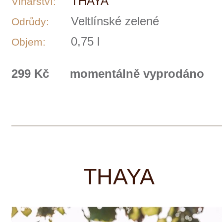
V současné době hospodaříme cca na
105ha vlastních vinic. Vinice se nachází
v katastru pěti vyhlášených vinařských
obcí ve Znojemském regionu. Jedná se o
obce Hnanice, Šatov, Havraníky,
Vrbovec, Dyjákovičky. Vlastní surovina
nám dává výhodu a náskok v kvalitě.
Moc dobře víme, že kvalitní a zdravý
hrozen je důležitým aspektem při výrobě
vína nejvyšší kvality. Na vinicích se
snažíme o šetrnou práci v symbióze s
místními přírodními podmínkami. Řez
vinic a stavba keře je přizpůsobený pro
menší výnos, ale vysokou a stabilní
kvalitu hroznů po dlouhou dobu. Tyto
kroky pomáhají dlouhověkosti révových
keřů. Moc dobře totiž víme, že starší
keře tvoří obrovský potenciál pro velká
vína.