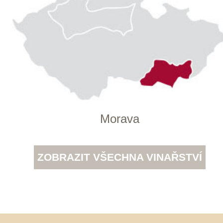
652
info@winestore.cz
Prodej alkoholických nápojů je povolen
pouze osobám starším 18 let.
Le Panier, s.r.o. © 2017
Tento web využívá k analýze návštěvnosti
soubory cookie a službu Google Analytics.
Používáním tohoto webu s tím souhlasíte
více informací