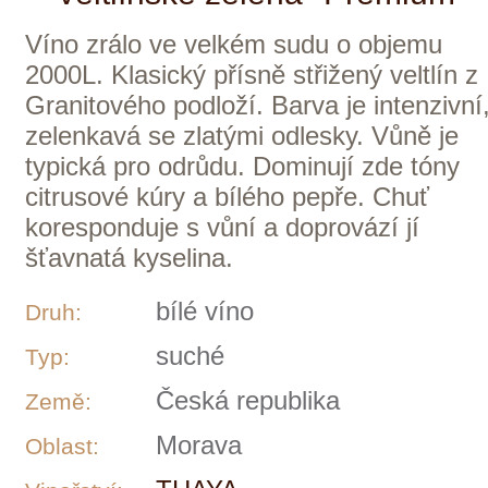
THAYA
Vinařství:
Veltlínské zelené
Odrůdy:
0,75 l
Objem:
299 Kč
momentálně vyprodáno
THAYA