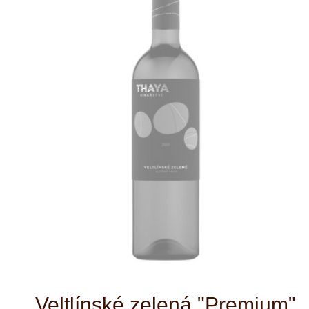
Veltlínské zelená "Premium"
Víno zrálo ve velkém sudu o objemu
2000L. Klasický přísně střižený veltlín z
Granitového podloží. Barva je intenzivní,
zelenkavá se zlatými odlesky. Vůně je
typická pro odrůdu. Dominují zde tóny
citrusové kúry a bílého pepře. Chuť
koresponduje s vůní a doprovází jí
šťavnatá kyselina.
bílé víno
Druh:
suché
Typ:
Česká republika
Země:
Morava
Oblast: