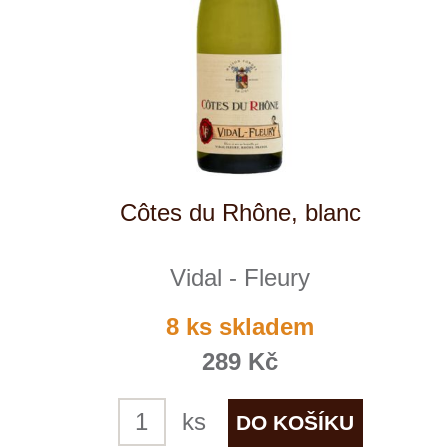
+ 420 777 ­164
652
info@winestore.cz
Prodej alkoholických nápojů je povolen
pouze osobám starším 18 let.
Le Panier, s.r.o. © 2017