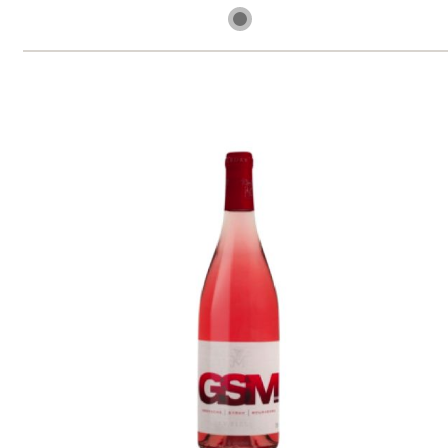
skladem
269 Kč
ks
NOVÉ
Côtes du Rhône, blanc