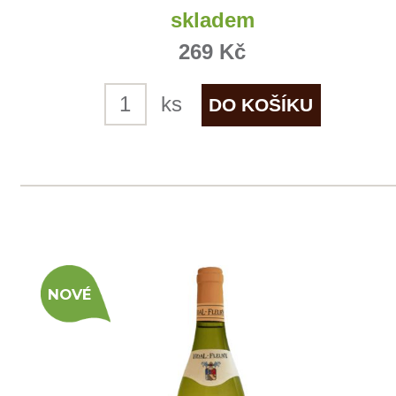
Domů
Naše služby
Vinařství v naší nabídce
Naši zákazníci
E-shop
Zpracování osobních údajů
Dodací a platební podmínky
Reklamační podmínky
Kontakty
Kde nás najdete
Winestore s.r.o.
OC Kunratice, Dobronická 504
148 00 Praha 4
po–pá
od 11 do 19 hodin