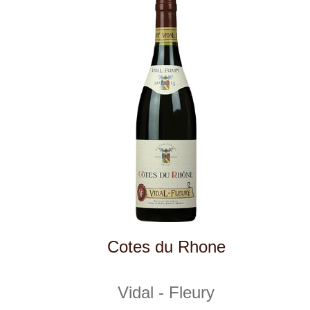
Cairanne
Vidal - Fleury
skladem
385 Kč
ks
1
◄
►