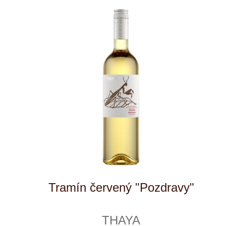
Muller Thurgau "Pozdravy"
THAYA
momentálně vyprodáno
219 Kč