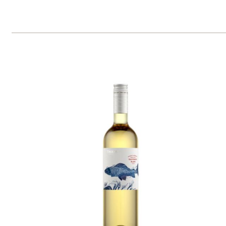
Svatovavřinecké "Premium"
THAYA
skladem
369 Kč
ks