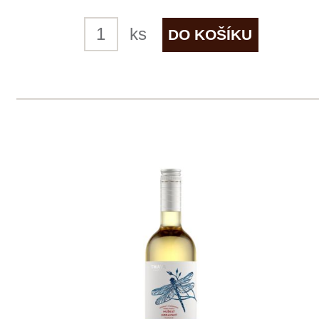
2 ks skladem
219 Kč
ks