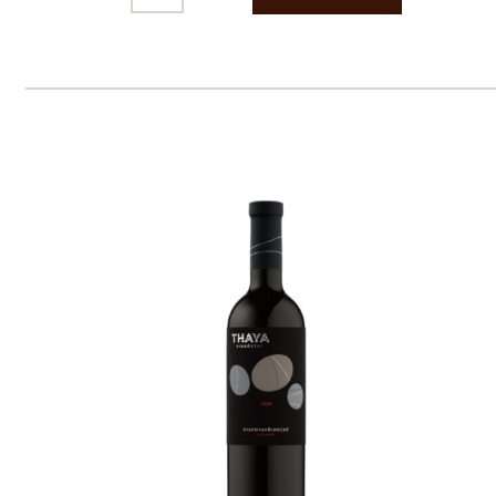
pouze osobám starším 18 let.
Le Panier, s.r.o. © 2017