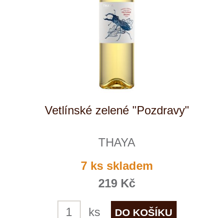
Kde nás najdete
Winestore s.r.o.
OC Kunratice, Dobronická 504
148 00 Praha 4
po–pá
od 11 do 19 hodin
+ 420 777 ­164
652
info@winestore.cz
Prodej alkoholických nápojů je povolen