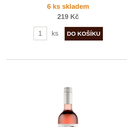
Tramín červený "Pozdravy"
THAYA
5 ks skladem
219 Kč
ks