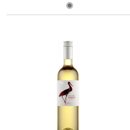
6 ks skladem
219 Kč
ks
Pinot Noir rosé