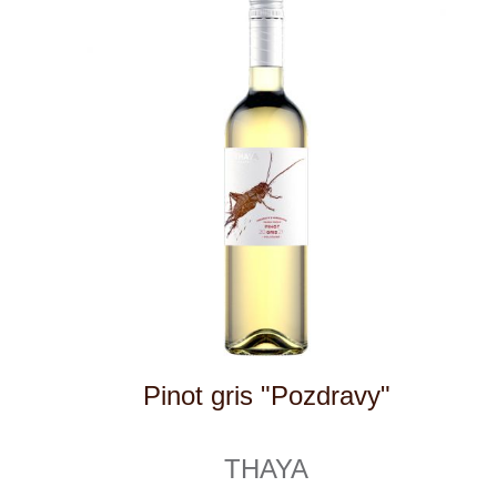
Sauvignon blanc "Pozdravy"
THAYA
6 ks skladem
219 Kč
ks