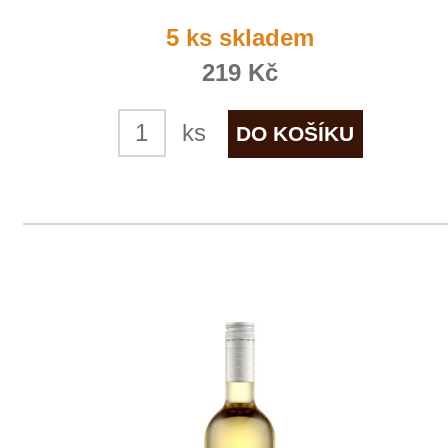
1
2
◄
►
Domů
Naše služby
Vinařství v naší nabídce
Naši zákazníci
E-shop
Zpracování osobních údajů
Dodací a platební podmínky
Reklamační podmínky
Kontakty