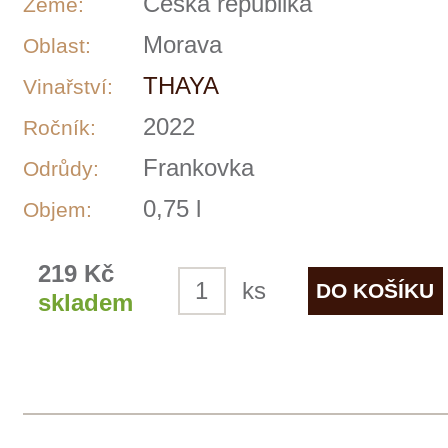
V současné době hospodaříme cca na
105ha vlastních vinic. Vinice se nachází
v katastru pěti vyhlášených vinařských
obcí ve Znojemském regionu. Jedná se o
obce Hnanice, Šatov, Havraníky,
Vrbovec, Dyjákovičky. Vlastní surovina
nám dává výhodu a náskok v kvalitě.
Moc dobře víme, že kvalitní a zdravý
hrozen je důležitým aspektem při výrobě
vína nejvyšší kvality. Na vinicích se
snažíme o šetrnou práci v symbióze s
místními přírodními podmínkami. Řez
vinic a stavba keře je přizpůsobený pro
menší výnos, ale vysokou a stabilní
kvalitu hroznů po dlouhou dobu. Tyto
kroky pomáhají dlouhověkosti révových