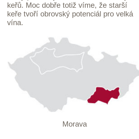
OC Kunratice, Dobronická 504
148 00 Praha 4
po–pá
od 11 do 19 hodin
+ 420 777 ­164
652
info@winestore.cz
Prodej alkoholických nápojů je povolen
pouze osobám starším 18 let.
Le Panier, s.r.o. © 2017