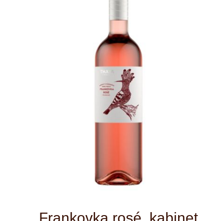
Frankovka rosé, kabinet
Víno má světle růžovou barvu s
měděnými odlesky. Svěží aroma
zahradního červeného ovoce doplňuje
tón zralých meruněk. Ovocná chuť je
protkána stopou malin a třešní s
nepatrným dotekem růžového pepře. V
závěru vína najdeme příjemný zbytkový
cukr a jemnou kyselinku, která vínu
dodává šťavnatost.
Doporučujeme k: ovocným sorbetům,
sladkým tvarohovým dezertům
růžové víno
Druh:
polosuchá
Typ: