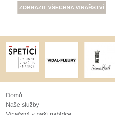
Tento web využívá k analýze návštěvnosti
soubory cookie a službu Google Analytics.
Používáním tohoto webu s tím souhlasíte
více informací