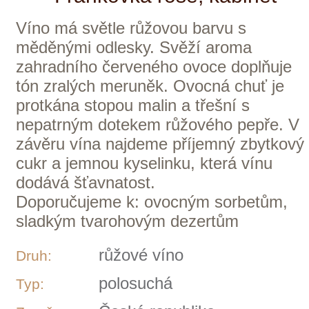
Česká republika
Země:
Morava
Oblast:
THAYA
Vinařství:
2022
Ročník:
Frankovka
Odrůdy:
0,75 l
Objem:
219 Kč
ks
skladem
THAYA