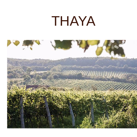
keřů. Moc dobře totiž víme, že starší
keře tvoří obrovský potenciál pro velká
vína.
Morava
ZOBRAZIT VŠECHNA VINAŘSTVÍ