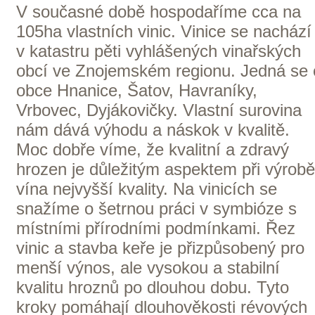
Domů
Naše služby
Vinařství v naší nabídce
Naši zákazníci
E-shop
Zpracování osobních údajů
Dodací a platební podmínky
Reklamační podmínky
Kontakty
Kde nás najdete
Winestore s.r.o.