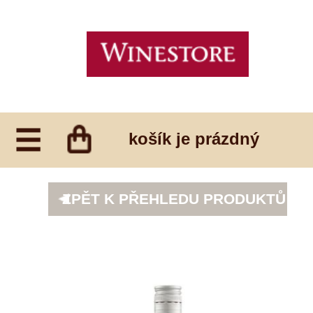
košík je prázdný
ZPĚT K PŘEHLEDU PRODUKTŮ