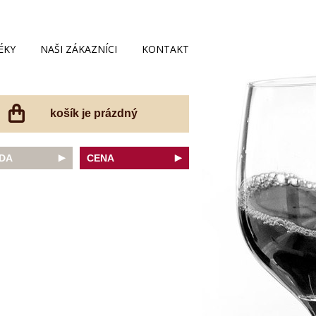
ÉKY
NAŠI ZÁKAZNÍCI
KONTAKT
košík je prázdný
DA
CENA
net Sauvignon
do 200 Kč
ovka
do 300 Kč
onnay
do 400 Kč
do 500 Kč
 portugal
do 600 Kč
r Thurgau
do 700 Kč
t moravský
do 800 Kč
a
do 900 Kč
Noir
do 1000 Kč
dské bílé
nad 1000 Kč