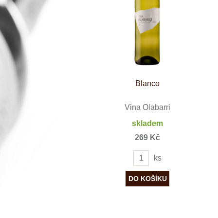
Španělsko
Douro
Franken
Chablis
Champagne
La Mancha
Loire
Lombardie
Marlborough
Minho
Blanco
Morava
Mosel
Pfalz
Vina Olabarri
Piemonte
skladem
Puglia
Rhone
269 Kč
Ribera del D
Rioja
ks
Sicilie
Stellenbosch
Štajerska
Toscana
Veneto
Wagram
Wachau