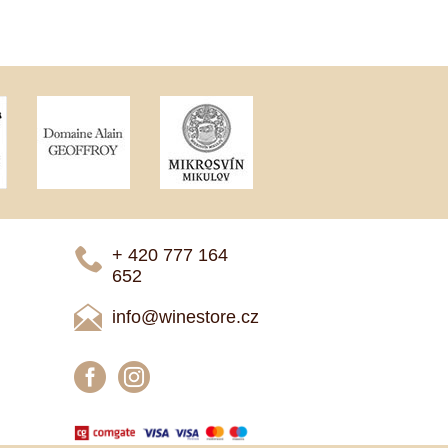
+ 420 777 ­164
652
info@winestore.cz