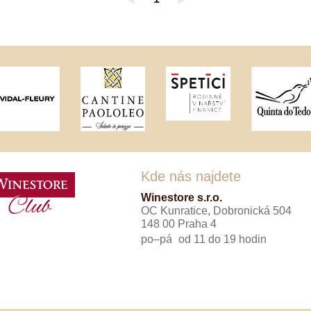
◄
►
Tenuta Fanti
THAYA
VANITA
Verýsek
Vican
Vidal - Fleury
Villebois
Vina Olabarri
Vinařství rodiny Špalkovy
VINSELEKT Michlovský
Weingut Fischer
Weingut HÜLS
Weingut STERN
Kde nás najdete
Zlati Grič
Winestore s.r.o.
OC Kunratice, Dobronická 504
148 00 Praha 4
po–pá
od 11 do 19 hodin