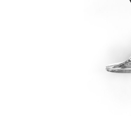
dské modré
dské šedé
k rýnský
k vlašský
gnon
vavřinecké
n červený
nské zelené
etrebe
it všechny odrůdy