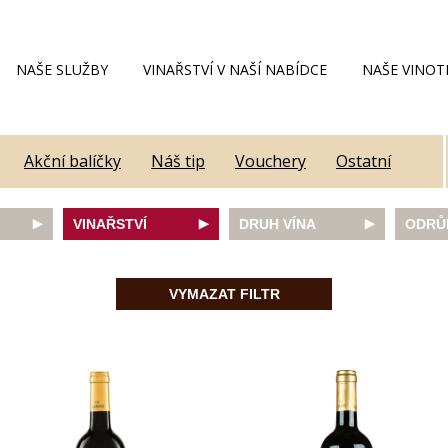
NAŠE SLUŽBY
VINAŘSTVÍ V NAŠÍ NABÍDCE
NAŠE VINOT
Akční balíčky
Náš tip
Vouchery
Ostatní
VINAŘSTVÍ
DRUH VÍNA
ODRŮ
Alain Geoffroy
bílé
Caber
Allimant - Laugner
červené
Frank
VYMAZAT FILTR
Aveleda
fortifikované
Chard
Botur
růžové
Merlot
ey
Cantina Colli Euganei
šumivé
Modrý
Castell
šumivé růžové
Mülle
Castello Vicchiomaggio
Mušká
De Faveri
Pálav
on
Decordi
Pinot 
DIVIN
Rulan