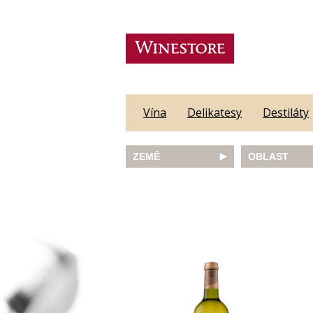
Vína
Delikatesy
Destiláty
ZEMĚ
OBLAST
Austrálie
Abruzzo
Česká republika
Algarve
Francie
Alsace
Itálie
Alto Adige
JAR
Barossa Vall
Německo
Bordeaux
Nový Zéland
Bourgogne
Portugalsko
Burgenland
Rakousko
Castilla y Le
Slovinsko
Constantia