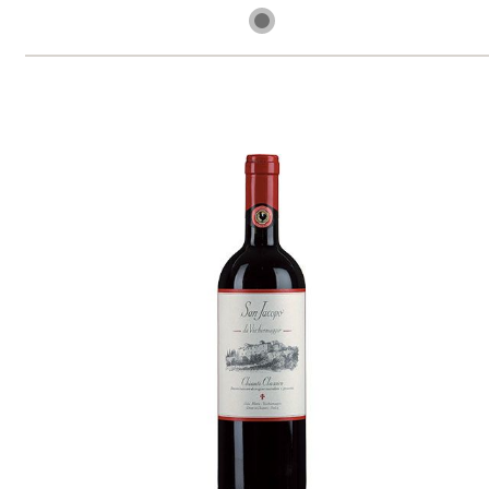
3 ks skladem
739 Kč
ks
Poggio Re