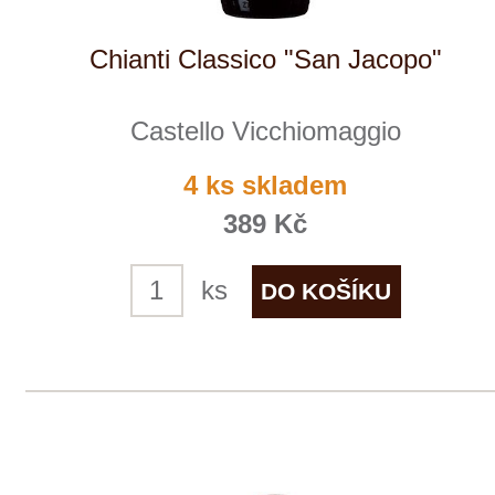
Castello Vicchiomaggio
9 ks skladem
999 Kč
ks
1
◄
►
Domů
Naše služby