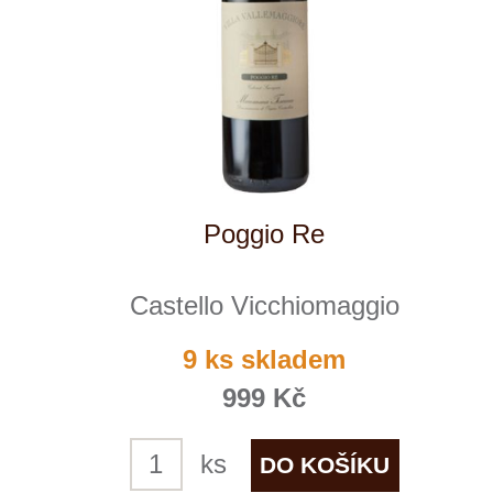
soubory cookie a službu Google Analytics.
Používáním tohoto webu s tím souhlasíte
více informací