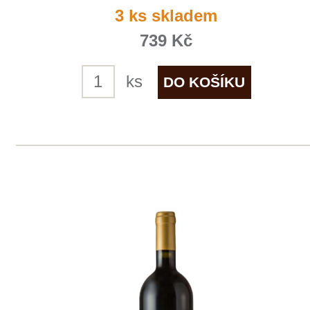
info@winestore.cz
Prodej alkoholických nápojů je povolen
pouze osobám starším 18 let.
Le Panier, s.r.o. © 2017
Tento web využívá k analýze návštěvnosti