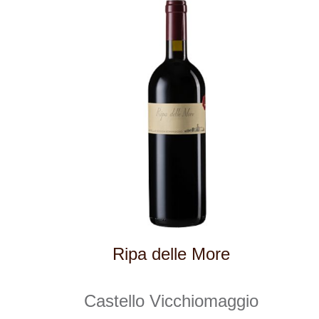
Vinařství v naší nabídce
Naši zákazníci
E-shop
Zpracování osobních údajů
Dodací a platební podmínky
Reklamační podmínky
Kontakty
Kde nás najdete
Winestore s.r.o.
OC Kunratice, Dobronická 504
148 00 Praha 4
po–pá
od 11 do 19 hodin
+ 420 777 ­164
652