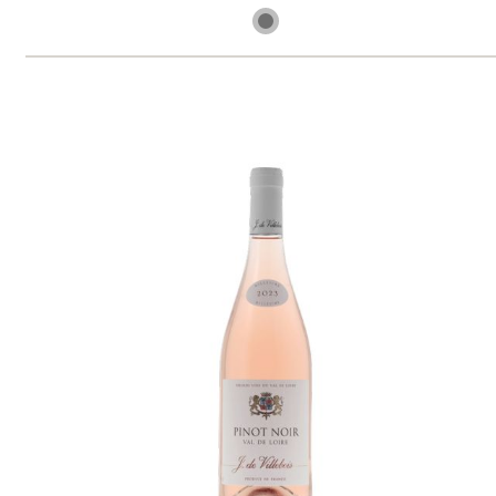
skladem
329 Kč
ks
Menetou Salon