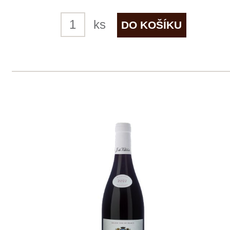
skladem
275 Kč
ks