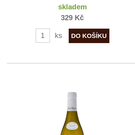
Domů
Naše služby
Vinařství v naší nabídce
Naši zákazníci
E-shop
Zpracování osobních údajů
Dodací a platební podmínky
Reklamační podmínky
Kontakty
Kde nás najdete
Winestore s.r.o.
OC Kunratice, Dobronická 504
148 00 Praha 4
po–pá
od 11 do 19 hodin