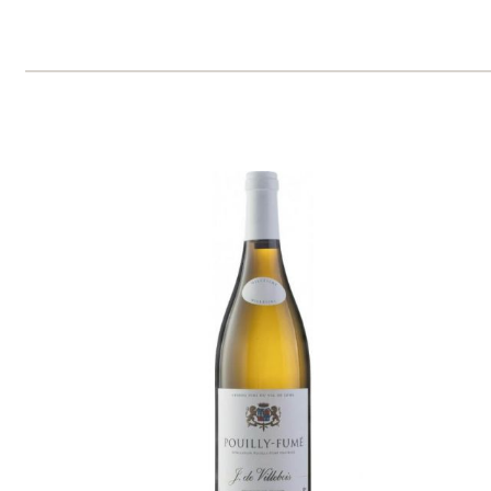
Tento web využívá k analýze návštěvnosti
soubory cookie a službu Google Analytics.
Používáním tohoto webu s tím souhlasíte
více informací