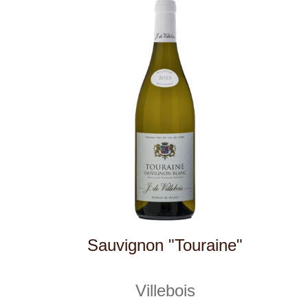
Pouilly - Fumé
Villebois
skladem
689 Kč
ks
1
◄
►