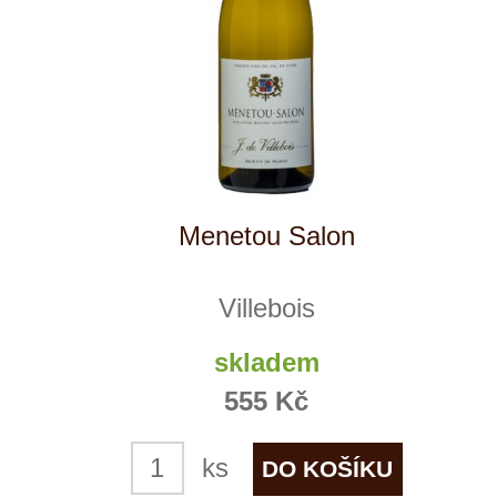
+ 420 777 ­164
652
info@winestore.cz
Prodej alkoholických nápojů je povolen
pouze osobám starším 18 let.
Le Panier, s.r.o. © 2017