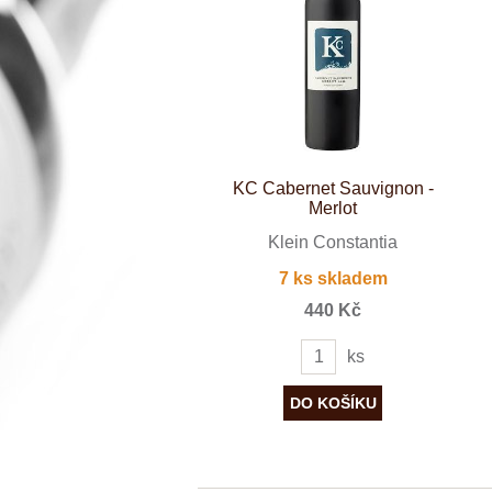
Španělsko
Douro
Franken
Chablis
Champagne
La Mancha
Loire
Lombardie
Marlborough
Minho
KC Cabernet Sauvignon -
Morava
Merlot
Mosel
Pfalz
Klein Constantia
Piemonte
7 ks skladem
Puglia
Rhone
440 Kč
Ribera del D
Rioja
ks
Sicilie
Stellenbosch
Štajerska
Toscana
Veneto
Wagram
Wachau