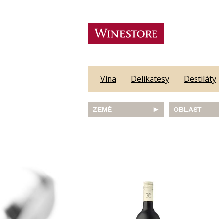
Vína
Delikatesy
Destiláty
ZEMĚ
OBLAST
Austrálie
Abruzzo
Česká republika
Algarve
Francie
Alsace
Itálie
Alto Adige
JAR
Barossa Vall
Německo
Bordeaux
Nový Zéland
Bourgogne
Portugalsko
Burgenland
Rakousko
Castilla y Le
Slovinsko
Constantia