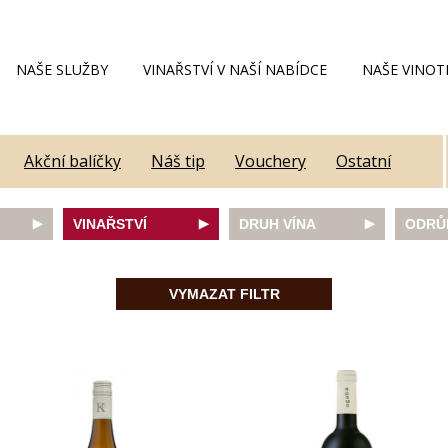
NAŠE SLUŽBY
VINAŘSTVÍ V NAŠÍ NABÍDCE
NAŠE VINOT
Akční balíčky
Náš tip
Vouchery
Ostatní
VINAŘSTVÍ
DRUH VÍNA
ODRŮ
Alain Geoffroy
bílé
Caber
Allimant - Laugner
červené
Frank
VYMAZAT FILTR
Aveleda
fortifikované
Chard
Botur
růžové
Merlot
ey
Cantina Colli Euganei
šumivé
Modrý
Castell
šumivé růžové
Mülle
Castello Vicchiomaggio
Mušká
De Faveri
Pálav
on
Decordi
Pinot 
DIVIN
Rulan