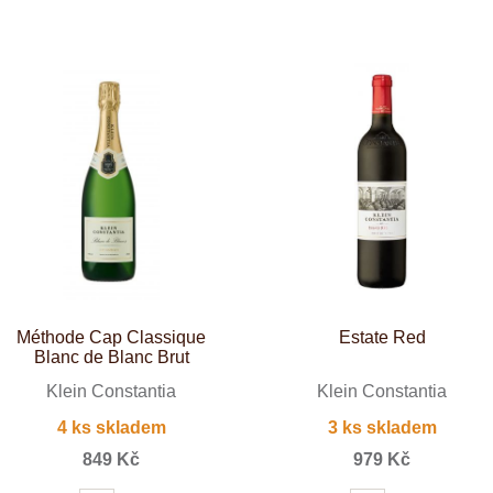
Tenuta Fanti
THAYA
VANITA
Verýsek
Vican
Vidal - Fleury
Villebois
Vina Olabarri
Vinařství rodiny Špalkovy
VINSELEKT Michlovský
Weingut Fischer
Weingut HÜLS
Weingut STERN
Zlati Grič
Méthode Cap Classique
Estate Red
Blanc de Blanc Brut
Klein Constantia
Klein Constantia
4 ks skladem
3 ks skladem
849 Kč
979 Kč