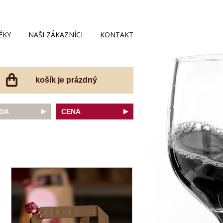
ÉKY
NAŠI ZÁKAZNÍCI
KONTAKT
košík je prázdný
DA
CENA
net Sauvignon
do 200 Kč
ovka
do 300 Kč
onnay
do 400 Kč
do 500 Kč
 portugal
do 600 Kč
r Thurgau
do 700 Kč
t moravský
do 800 Kč
a
do 900 Kč
Noir
do 1000 Kč
dské bílé
nad 1000 Kč