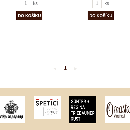
ks
ks
1
◄
►