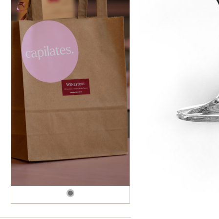
dské modré
dské šedé
k rýnský
k vlašský
gnon
vavřinecké
n červený
nské zelené
etrebe
it všechny odrůdy