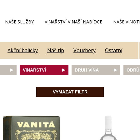
NAŠE SLUŽBY
VINAŘSTVÍ V NAŠÍ NABÍDCE
NAŠE VINOT
Akční balíčky
Náš tip
Vouchery
Ostatní
VINAŘSTVÍ
DRUH VÍNA
ODRŮ
Alain Geoffroy
bílé
Caber
Allimant - Laugner
červené
Frank
VYMAZAT FILTR
Aveleda
fortifikované
Chard
Botur
růžové
Merlot
ey
Cantina Colli Euganei
šumivé
Modrý
Castell
šumivé růžové
Mülle
Castello Vicchiomaggio
Mušká
De Faveri
Pálav
on
Decordi
Pinot 
DIVIN
Rulan