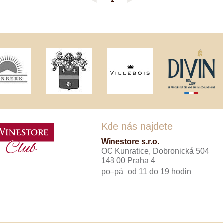
◄
►
Tenuta Fanti
THAYA
VANITA
Verýsek
Vican
Vidal - Fleury
Villebois
Vina Olabarri
Vinařství rodiny Špalkovy
VINSELEKT Michlovský
Weingut Fischer
Weingut HÜLS
Weingut STERN
Kde nás najdete
Zlati Grič
Winestore s.r.o.
OC Kunratice, Dobronická 504
148 00 Praha 4
po–pá
od 11 do 19 hodin