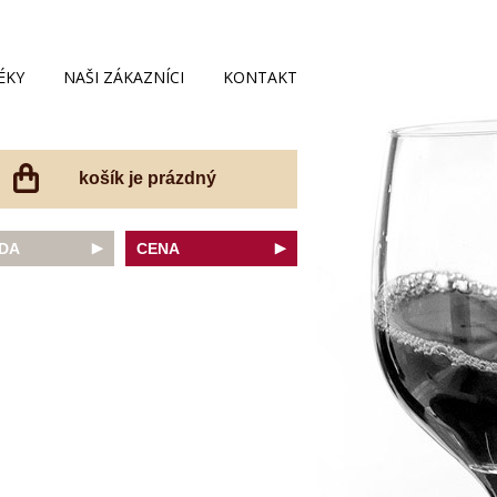
ÉKY
NAŠI ZÁKAZNÍCI
KONTAKT
košík je prázdný
DA
CENA
net Sauvignon
do 200 Kč
ovka
do 300 Kč
onnay
do 400 Kč
do 500 Kč
 portugal
do 600 Kč
r Thurgau
do 700 Kč
t moravský
do 800 Kč
a
do 900 Kč
Noir
do 1000 Kč
dské bílé
nad 1000 Kč