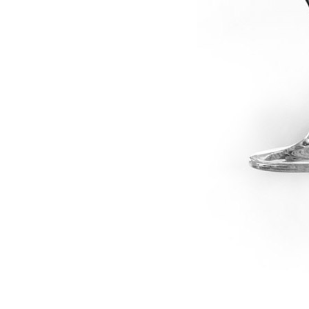
dské modré
dské šedé
k rýnský
k vlašský
gnon
vavřinecké
n červený
nské zelené
etrebe
it všechny odrůdy