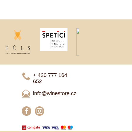
+ 420 777 ­164
652
info@winestore.cz