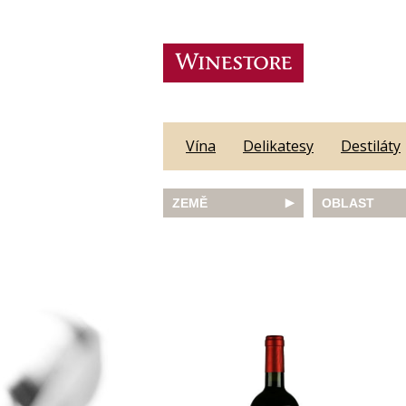
Vína
Delikatesy
Destiláty
ZEMĚ
OBLAST
Austrálie
Abruzzo
Česká republika
Algarve
Francie
Alsace
Itálie
Alto Adige
JAR
Barossa Vall
Německo
Bordeaux
Nový Zéland
Bourgogne
Portugalsko
Burgenland
Rakousko
Castilla y Le
Slovinsko
Constantia