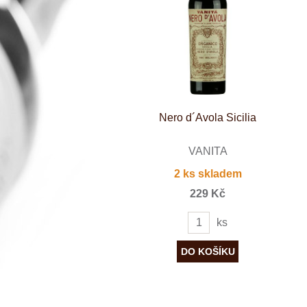
Španělsko
Douro
Franken
Chablis
Champagne
La Mancha
Loire
Lombardie
Marlborough
Minho
Nero d´Avola Sicilia
Morava
Mosel
Pfalz
VANITA
Piemonte
2 ks skladem
Puglia
Rhone
229 Kč
Ribera del D
Rioja
ks
Sicilie
Stellenbosch
Štajerska
Toscana
Veneto
Wagram
Wachau