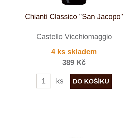
Castello Vicchiomaggio
9 ks skladem
999 Kč
ks
1
◄
►
Domů
Naše služby