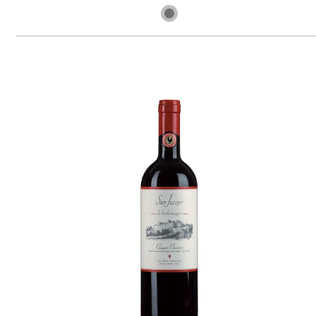
3 ks skladem
739 Kč
ks
Poggio Re