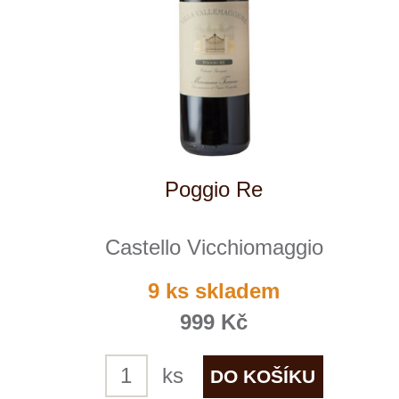
soubory cookie a službu Google Analytics.
Používáním tohoto webu s tím souhlasíte
více informací