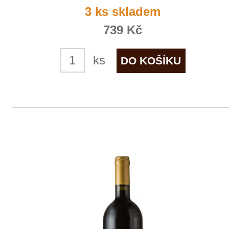
info@winestore.cz
Prodej alkoholických nápojů je povolen
pouze osobám starším 18 let.
Le Panier, s.r.o. © 2017
Tento web využívá k analýze návštěvnosti