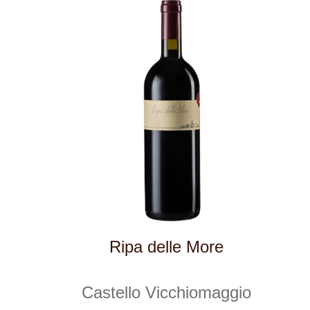
Vinařství v naší nabídce
Naši zákazníci
E-shop
Zpracování osobních údajů
Dodací a platební podmínky
Reklamační podmínky
Kontakty
Kde nás najdete
Winestore s.r.o.
OC Kunratice, Dobronická 504
148 00 Praha 4
po–pá
od 11 do 19 hodin
+ 420 777 ­164
652