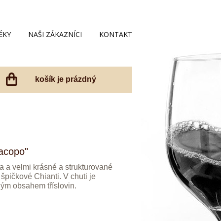
ÉKY
NAŠI ZÁKAZNÍCI
KONTAKT
košík je prázdný
Jacopo"
 a velmi krásné a strukturované
špičkové Chianti. V chuti je
ým obsahem tříslovin.