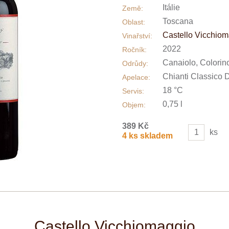
Itálie
Země:
Toscana
Oblast:
Castello Vicchio
Vinařství:
2022
Ročník:
Canaiolo, Colorin
Odrůdy:
Chianti Classico
Apelace:
18 °C
Servis:
0,75 l
Objem:
389 Kč
ks
4 ks skladem
Castello Vicchiomaggio