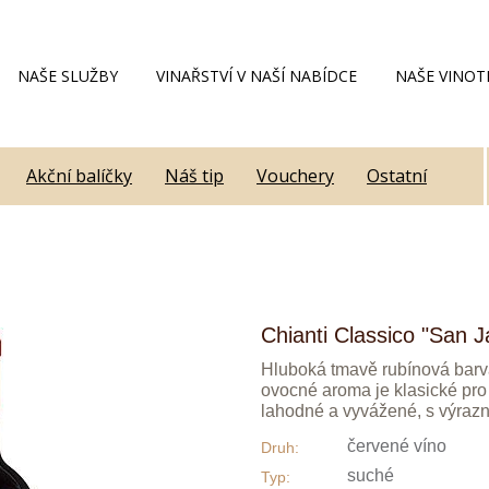
NAŠE SLUŽBY
VINAŘSTVÍ V NAŠÍ NABÍDCE
NAŠE VINOT
Akční balíčky
Náš tip
Vouchery
Ostatní
Chianti Classico "San 
Hluboká tmavě rubínová barva
ovocné aroma je klasické pro 
lahodné a vyvážené, s výrazn
červené víno
Druh:
suché
Typ: