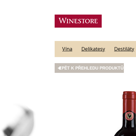
Vína
Delikatesy
Destiláty
ZPĚT K PŘEHLEDU PRODUKTŮ