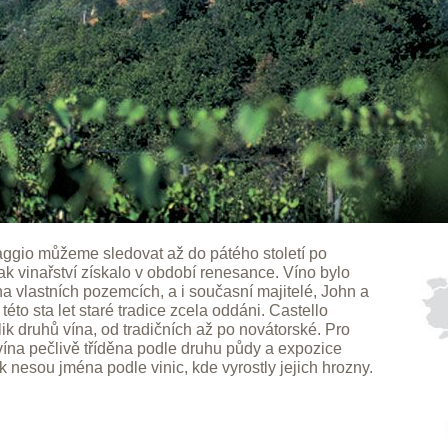
aggio můžeme sledovat až do pátého století po
k vinařství získalo v období renesance. Víno bylo
na vlastních pozemcích, a i současní majitelé, John a
éto sta let staré tradice zcela oddáni. Castello
k druhů vína, od tradičních až po novátorské. Pro
vína pečlivě tříděna podle druhu půdy a expozice
 nesou jména podle vinic, kde vyrostly jejich hrozny.