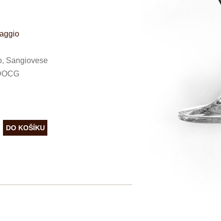
maggio
o, Sangiovese
 DOCG