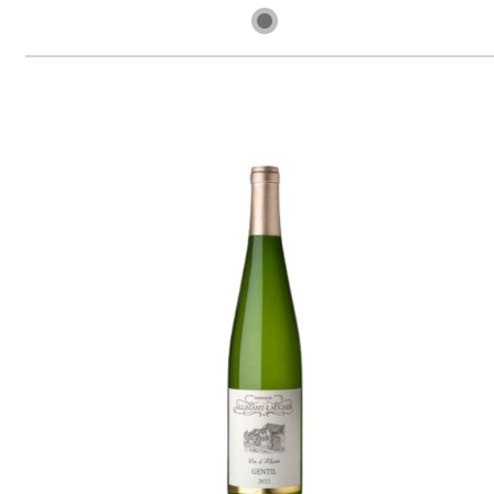
skladem
345 Kč
ks
Riesling