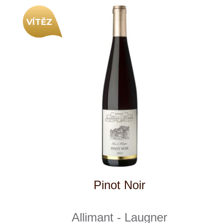
Tento web využívá k analýze návštěvnosti
soubory cookie a službu Google Analytics.
Používáním tohoto webu s tím souhlasíte
více informací