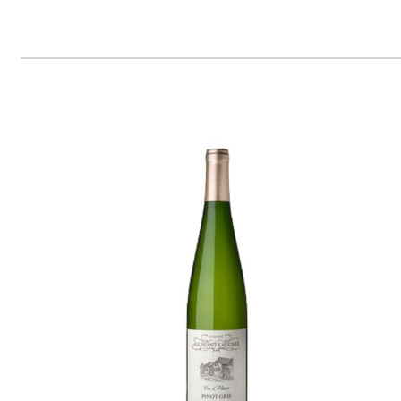
Domů
Naše služby
Vinařství v naší nabídce
Naši zákazníci
E-shop
Zpracování osobních údajů
Dodací a platební podmínky
Reklamační podmínky
Kontakty
Kde nás najdete