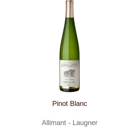
Pinot Gris
Allimant - Laugner
skladem
409 Kč
ks
VÍTĚZ