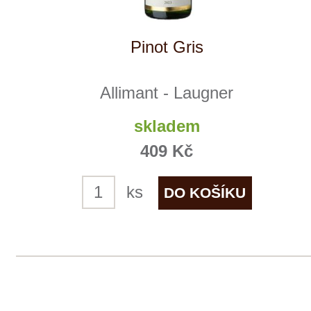
Winestore s.r.o.
OC Kunratice, Dobronická 504
148 00 Praha 4
po–pá
od 11 do 19 hodin
+ 420 777 ­164
652
info@winestore.cz
Prodej alkoholických nápojů je povolen
pouze osobám starším 18 let.
Le Panier, s.r.o. © 2017