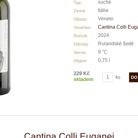
suché
Typ:
Itálie
Země:
Veneto
Oblast:
Cantina Colli Eug
Vinařství:
2024
Ročník:
Rulandské šedé
Odrůdy:
9 °C
Servis:
0,75 l
Objem:
229 Kč
ks
skladem
Cantina Colli Euganei