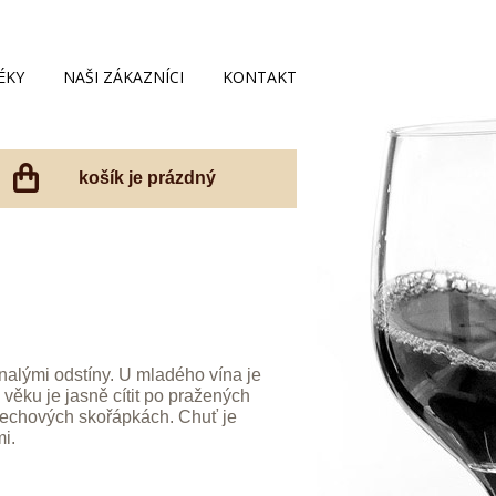
ÉKY
NAŠI ZÁKAZNÍCI
KONTAKT
košík je prázdný
enalými odstíny. U mladého vína je
věku je jasně cítit po pražených
echových skořápkách. Chuť je
i.