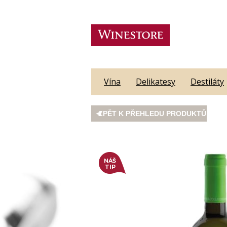
Vína
Delikatesy
Destiláty
ZPĚT K PŘEHLEDU PRODUKTŮ
NÁŠ
TIP