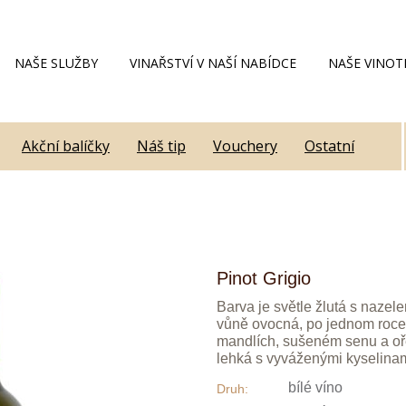
NAŠE SLUŽBY
VINAŘSTVÍ V NAŠÍ NABÍDCE
NAŠE VINOT
Akční balíčky
Náš tip
Vouchery
Ostatní
Pinot Grigio
Barva je světle žlutá s nazel
vůně ovocná, po jednom roce 
mandlích, sušeném senu a oř
lehká s vyváženými kyselinam
bílé víno
Druh: