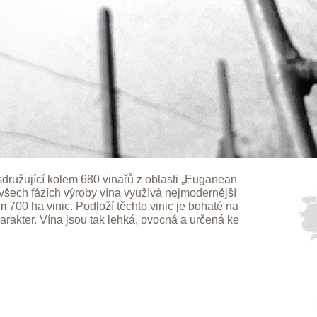
sdružující kolem 680 vinařů z oblasti „Euganean
e všech fázích výroby vína využívá nejmodernější
700 ha vinic. Podloží těchto vinic je bohaté na
charakter. Vína jsou tak lehká, ovocná a určená ke