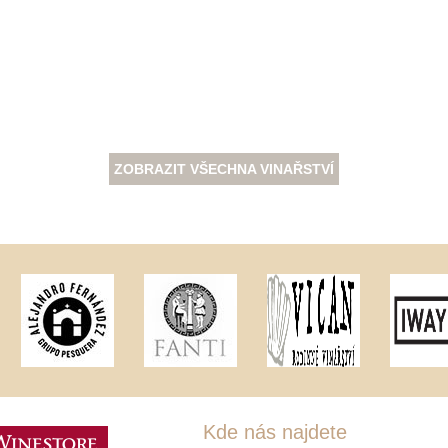
ZOBRAZIT VŠECHNA VINAŘSTVÍ
Kde nás najdete