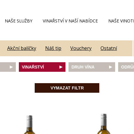
NAŠE SLUŽBY
VINAŘSTVÍ V NAŠÍ NABÍDCE
NAŠE VINOT
Akční balíčky
Náš tip
Vouchery
Ostatní
VINAŘSTVÍ
DRUH VÍNA
ODRŮ
Alain Geoffroy
bílé
Caber
Allimant - Laugner
červené
Frank
VYMAZAT FILTR
Aveleda
fortifikované
Chard
Botur
růžové
Merlot
ey
Cantina Colli Euganei
šumivé
Modrý
Castell
šumivé růžové
Mülle
Castello Vicchiomaggio
Mušká
De Faveri
Pálav
on
Decordi
Pinot 
DIVIN
Rulan