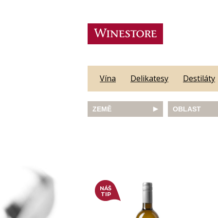
Vína
Delikatesy
Destiláty
ZEMĚ
OBLAST
Austrálie
Abruzzo
Česká republika
Algarve
Francie
Alsace
Itálie
Alto Adige
JAR
Barossa Vall
Německo
Bordeaux
Nový Zéland
Bourgogne
NÁŠ
Portugalsko
Burgenland
TIP
Rakousko
Castilla y Le
Slovinsko
Constantia