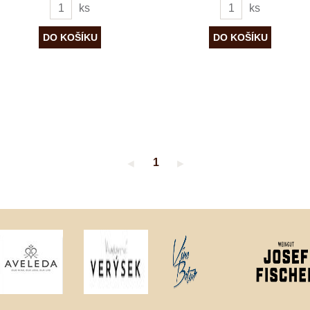
ks
ks
1
◄
►