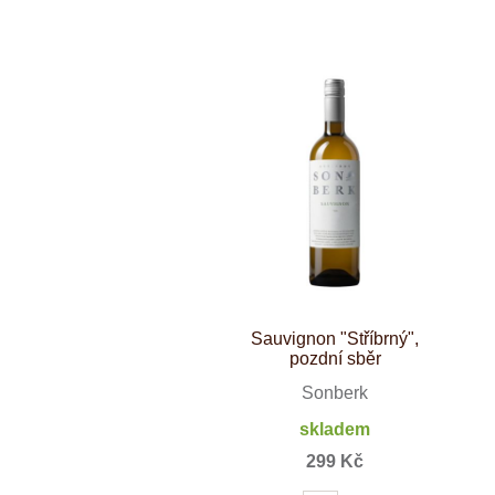
Weinviertel
Sauvignon "Stříbrný",
pozdní sběr
Sonberk
skladem
299 Kč