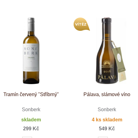
Tenuta Fanti
THAYA
VANITA
Verýsek
VÍTĚZ
Vican
Vidal - Fleury
Villebois
Vina Olabarri
Vinařství rodiny Špalkovy
VINSELEKT Michlovský
Weingut Fischer
Weingut HÜLS
Weingut STERN
Zlati Grič
Tramín červený "Stříbrný"
Pálava, slámové víno
Sonberk
Sonberk
skladem
4 ks skladem
299 Kč
549 Kč