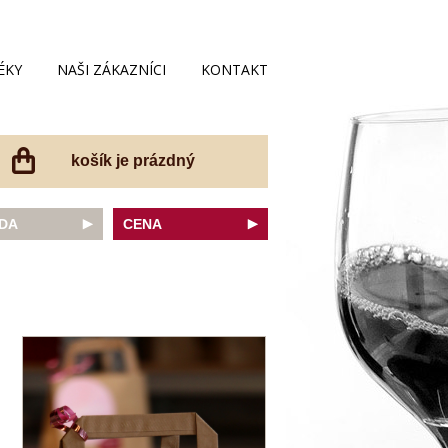
ÉKY
NAŠI ZÁKAZNÍCI
KONTAKT
košík je prázdný
DA
CENA
net Sauvignon
do 200 Kč
ovka
do 300 Kč
onnay
do 400 Kč
do 500 Kč
 portugal
do 600 Kč
r Thurgau
do 700 Kč
t moravský
do 800 Kč
a
do 900 Kč
Noir
do 1000 Kč
dské bílé
nad 1000 Kč