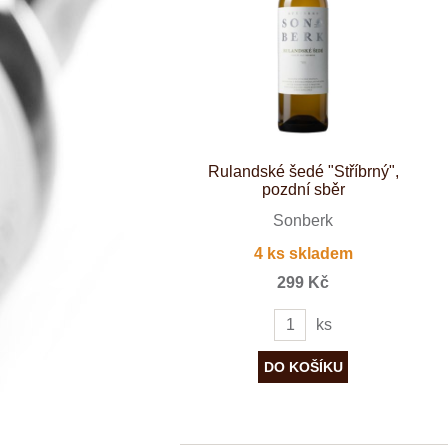
Španělsko
Douro
Franken
Chablis
Champagne
La Mancha
Loire
Lombardie
Marlborough
Minho
Rulandské šedé "Stříbrný",
Morava
pozdní sběr
Mosel
Pfalz
Sonberk
Piemonte
4 ks skladem
Puglia
Rhone
299 Kč
Ribera del D
Rioja
ks
Sicilie
Stellenbosch
Štajerska
Toscana
Veneto
Wagram
Wachau