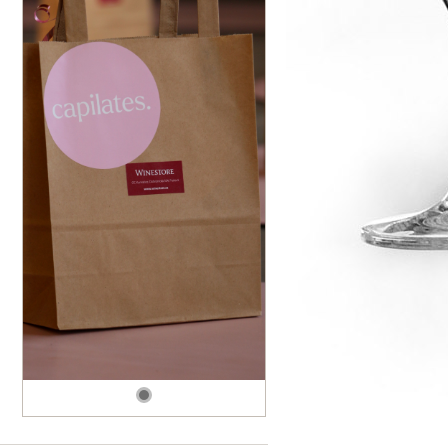
dské modré
dské šedé
k rýnský
k vlašský
gnon
vavřinecké
n červený
nské zelené
etrebe
it všechny odrůdy