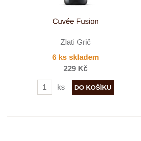
Chardonnay
Weingut STERN
skladem
315 Kč
ks