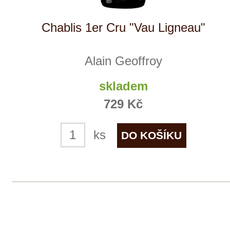
Verýsek
skladem
185 Kč
ks