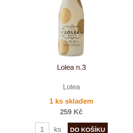
Reklamační podmínky
Kontakty
Kde nás najdete
Winestore s.r.o.
OC Kunratice, Dobronická 504
148 00 Praha 4
po–pá
od 11 do 19 hodin
+ 420 777 ­164
652
info@winestore.cz