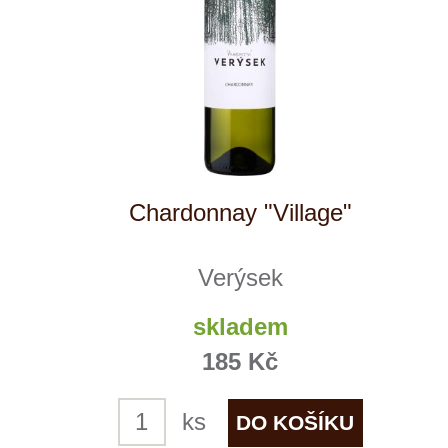
Lolea n.3
Lolea
1 ks skladem
259 Kč
ks