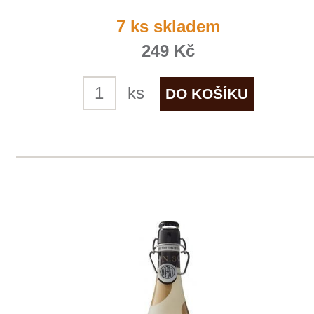
ks
1
2
◄
►
Domů
Naše služby
Vinařství v naší nabídce
Naši zákazníci
E-shop
Zpracování osobních údajů
Dodací a platební podmínky