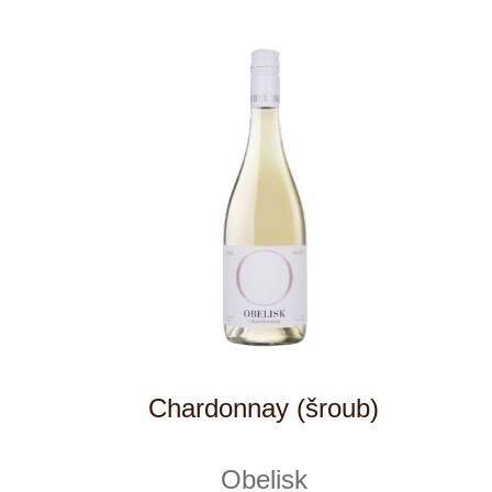
Cuvée "448 s.l.m."
Girlan
skladem
329 Kč