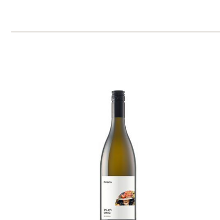
Chardonnay
Zlati Grič
3 ks skladem
299 Kč
ks