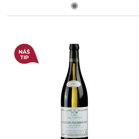
skladem
165 Kč
ks
Chardonnay "Village"