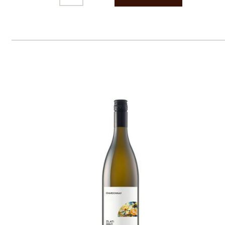
Prodej alkoholických nápojů je povolen
pouze osobám starším 18 let.
Le Panier, s.r.o. © 2017