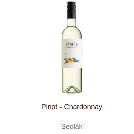
Cuvée Fusion
Zlati Grič
6 ks skladem
229 Kč
ks