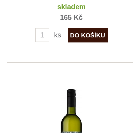
Chardonnay (šroub)
Obelisk
7 ks skladem
249 Kč
ks