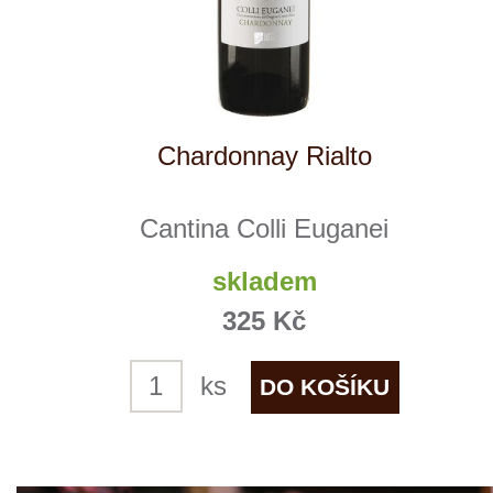
NÁŠ
TIP
Chablis 1er Cru "Vau Ligneau"
Alain Geoffroy
skladem
729 Kč