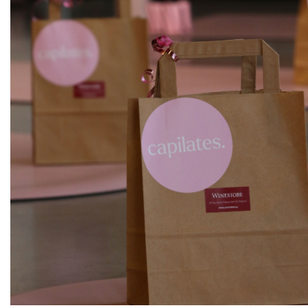
ks
Sauvignon "Stříbrný", pozdní sběr
Sonberk