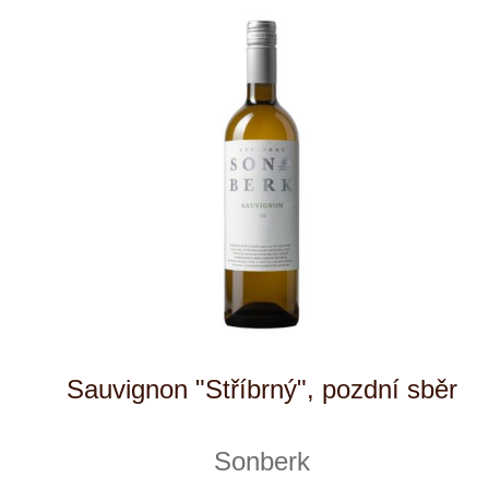
Pálava, slámové víno
Sonberk
4 ks skladem
549 Kč
ks