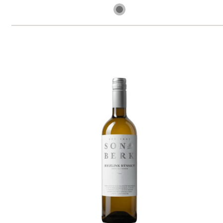
skladem
299 Kč
ks
Tramín červený "Stříbrný"