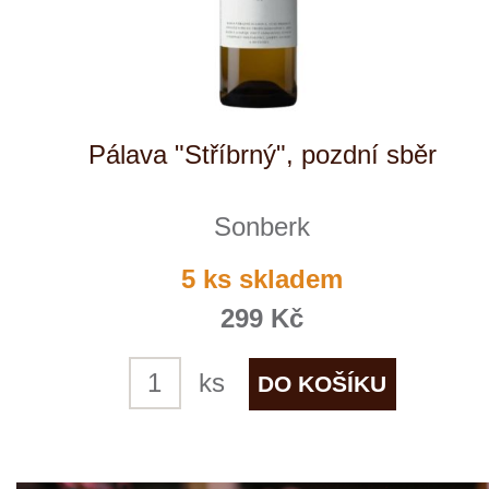
Ryzlink rýnský "Stříbrný", pozdní
sběr
Sonberk
10 ks skladem
299 Kč