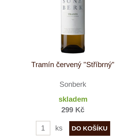
Ryzlink Rýnský
Sonberk
momentálně vyprodáno
770 Kč
1
◄
►