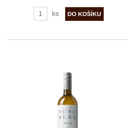
5 ks skladem
299 Kč
ks