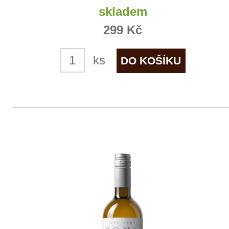
Merlot
Sonberk
skladem
699 Kč
ks