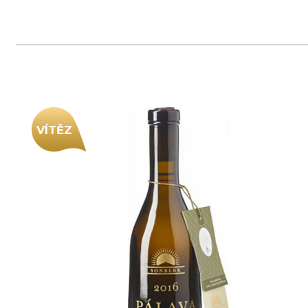
Domů
Naše služby
Vinařství v naší nabídce
Naši zákazníci
E-shop
Zpracování osobních údajů
Dodací a platební podmínky
Reklamační podmínky
Kontakty
Kde nás najdete
Winestore s.r.o.
OC Kunratice, Dobronická 504