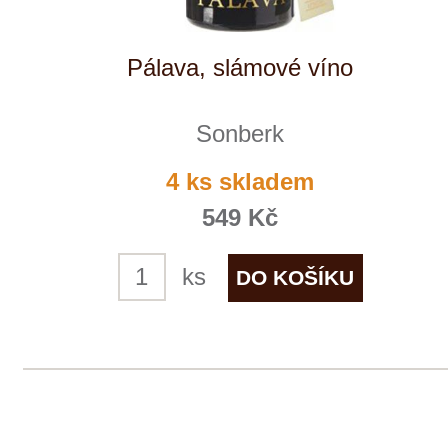
148 00 Praha 4
po–pá
od 11 do 19 hodin
+ 420 777 ­164
652
info@winestore.cz
Prodej alkoholických nápojů je povolen
pouze osobám starším 18 let.
Le Panier, s.r.o. © 2017