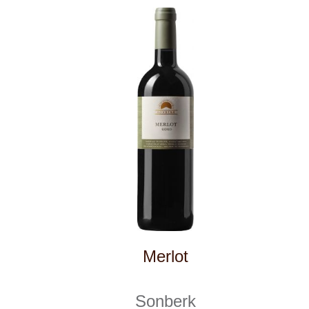
Tento web využívá k analýze návštěvnosti
soubory cookie a službu Google Analytics.
Používáním tohoto webu s tím souhlasíte
více informací