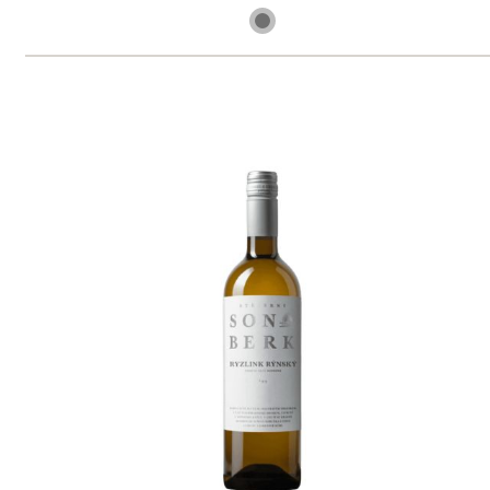
skladem
299 Kč
ks
Tramín červený "Stříbrný"