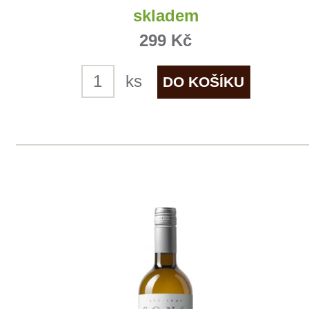
info@winestore.cz
Prodej alkoholických nápojů je povolen
pouze osobám starším 18 let.
Le Panier, s.r.o. © 2017
Tento web využívá k analýze návštěvnosti