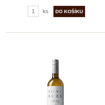
5 ks skladem
299 Kč
ks