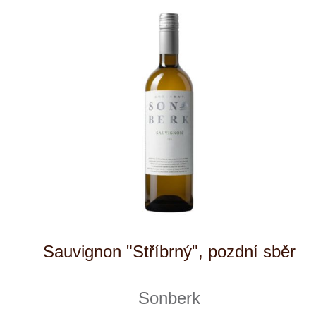
Vinařství v naší nabídce
Naši zákazníci
E-shop
Zpracování osobních údajů
Dodací a platební podmínky
Reklamační podmínky
Kontakty
Kde nás najdete
Winestore s.r.o.
OC Kunratice, Dobronická 504
148 00 Praha 4
po–pá
od 11 do 19 hodin
+ 420 777 ­164
652