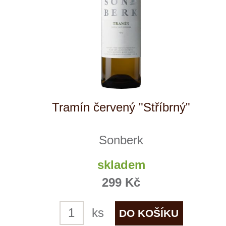
soubory cookie a službu Google Analytics.
Používáním tohoto webu s tím souhlasíte
více informací