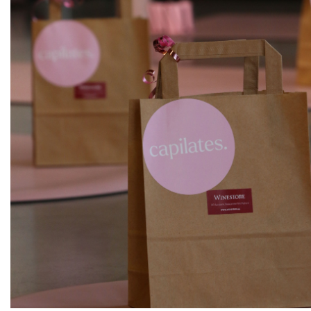
ks
Sauvignon "Stříbrný", pozdní sběr
Sonberk