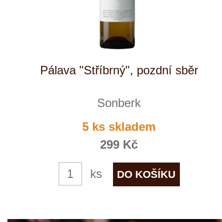
Ryzlink rýnský "Stříbrný", pozdní
sběr
Sonberk
10 ks skladem
299 Kč