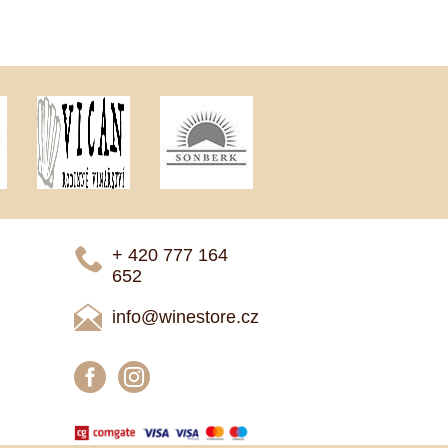
+ 420 777 ­164
652
info@winestore.cz