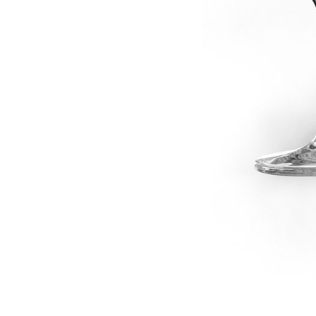
dské modré
dské šedé
k rýnský
k vlašský
gnon
vavřinecké
n červený
nské zelené
etrebe
it všechny odrůdy