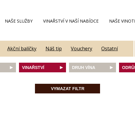
NAŠE SLUŽBY
VINAŘSTVÍ V NAŠÍ NABÍDCE
NAŠE VINOT
Akční balíčky
Náš tip
Vouchery
Ostatní
VINAŘSTVÍ
DRUH VÍNA
ODRŮ
Alain Geoffroy
bílé
Caber
Allimant - Laugner
červené
Frank
VYMAZAT FILTR
Aveleda
fortifikované
Chard
Botur
růžové
Merlot
ey
Cantina Colli Euganei
šumivé
Modrý
Castell
šumivé růžové
Mülle
Castello Vicchiomaggio
Mušká
De Faveri
Pálav
on
Decordi
Pinot 
DIVIN
Rulan