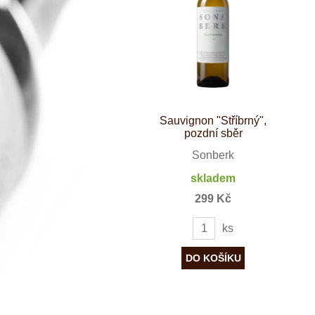
Španělsko
Douro
Franken
Chablis
Champagne
La Mancha
Loire
Lombardie
Marlborough
Minho
Sauvignon "Stříbrný",
Morava
pozdní sběr
Mosel
Pfalz
Sonberk
Piemonte
skladem
Puglia
Rhone
299 Kč
Ribera del D
Rioja
ks
Sicilie
Stellenbosch
Štajerska
Toscana
Veneto
Wagram
Wachau