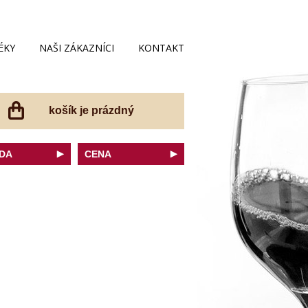
ÉKY
NAŠI ZÁKAZNÍCI
KONTAKT
košík je prázdný
DA
CENA
net Sauvignon
do 200 Kč
ovka
do 300 Kč
onnay
do 400 Kč
do 500 Kč
 portugal
do 600 Kč
r Thurgau
do 700 Kč
t moravský
do 800 Kč
a
do 900 Kč
Noir
do 1000 Kč
dské bílé
nad 1000 Kč