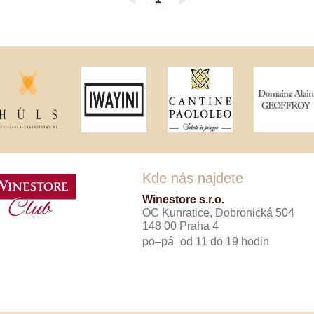
◄
►
Tenuta Fanti
THAYA
VANITA
Verýsek
Vican
Vidal - Fleury
Villebois
Vina Olabarri
Vinařství rodiny Špalkovy
VINSELEKT Michlovský
Weingut Fischer
Weingut HÜLS
Weingut STERN
Kde nás najdete
Zlati Grič
Winestore s.r.o.
OC Kunratice, Dobronická 504
148 00 Praha 4
po–pá
od 11 do 19 hodin