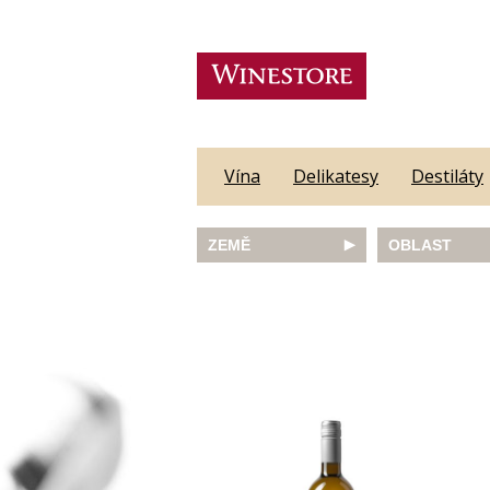
Vína
Delikatesy
Destiláty
ZEMĚ
OBLAST
Austrálie
Abruzzo
Česká republika
Algarve
Francie
Alsace
Itálie
Alto Adige
JAR
Barossa Vall
Německo
Bordeaux
Nový Zéland
Bourgogne
Portugalsko
Burgenland
Rakousko
Castilla y Le
Slovinsko
Constantia