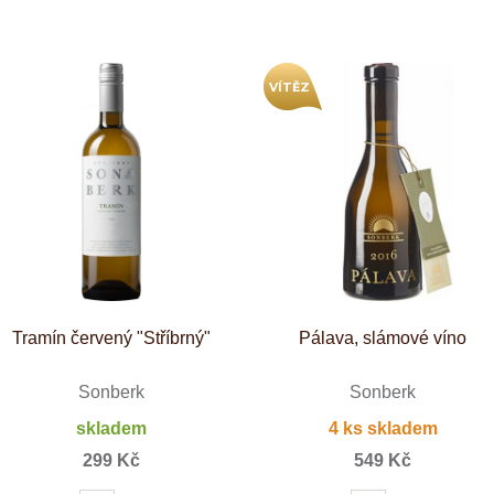
Tenuta Fanti
THAYA
VANITA
Verýsek
VÍTĚZ
Vican
Vidal - Fleury
Villebois
Vina Olabarri
Vinařství rodiny Špalkovy
VINSELEKT Michlovský
Weingut Fischer
Weingut HÜLS
Weingut STERN
Zlati Grič
Tramín červený "Stříbrný"
Pálava, slámové víno
Sonberk
Sonberk
skladem
4 ks skladem
299 Kč
549 Kč