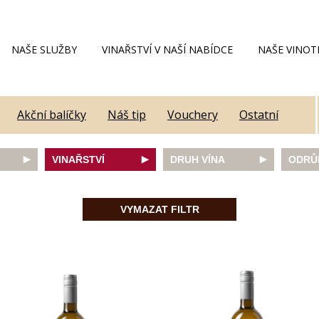
NAŠE SLUŽBY
VINAŘSTVÍ V NAŠÍ NABÍDCE
NAŠE VINOT
Akční balíčky
Náš tip
Vouchery
Ostatní
VINAŘSTVÍ
DRUH VÍNA
ODRŮ
Alain Geoffroy
bílé
Caber
Allimant - Laugner
červené
Frank
VYMAZAT FILTR
Aveleda
fortifikované
Chard
Botur
růžové
Merlot
ey
Cantina Colli Euganei
šumivé
Modrý
Castell
šumivé růžové
Mülle
Castello Vicchiomaggio
Mušká
De Faveri
Pálav
on
Decordi
Pinot 
DIVIN
Rulan