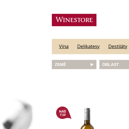
Vína
Delikatesy
Destiláty
ZEMĚ
OBLAST
Austrálie
Abruzzo
Česká republika
Algarve
Francie
Alsace
Itálie
Alto Adige
JAR
Barossa Vall
Německo
Bordeaux
Nový Zéland
Bourgogne
NÁŠ
Portugalsko
Burgenland
TIP
Rakousko
Castilla y Le
Slovinsko
Constantia