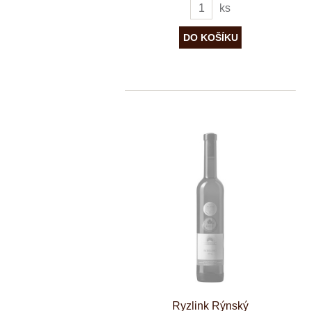
ks
Ryzlink Rýnský