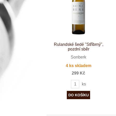
Španělsko
Douro
Franken
Chablis
Champagne
La Mancha
Loire
Lombardie
Marlborough
Minho
Rulandské šedé "Stříbrný",
Morava
pozdní sběr
Mosel
Pfalz
Sonberk
Piemonte
4 ks skladem
Puglia
Rhone
299 Kč
Ribera del D
Rioja
ks
Sicilie
Stellenbosch
Štajerska
Toscana
Veneto
Wagram
Wachau