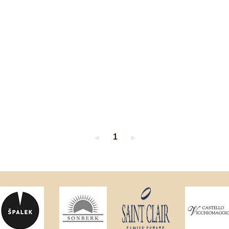
1
◄
►