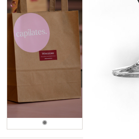
dské modré
dské šedé
k rýnský
k vlašský
gnon
vavřinecké
n červený
nské zelené
etrebe
it všechny odrůdy