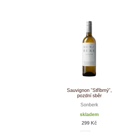
Weinviertel
Sauvignon "Stříbrný",
pozdní sběr
Sonberk
skladem
299 Kč