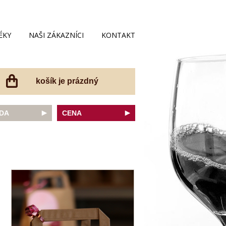
ÉKY
NAŠI ZÁKAZNÍCI
KONTAKT
košík je prázdný
DA
CENA
net Sauvignon
do 200 Kč
ovka
do 300 Kč
onnay
do 400 Kč
do 500 Kč
 portugal
do 600 Kč
r Thurgau
do 700 Kč
t moravský
do 800 Kč
a
do 900 Kč
Noir
do 1000 Kč
dské bílé
nad 1000 Kč