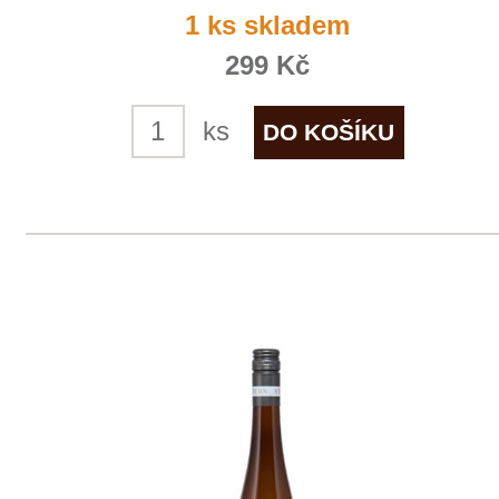
Pinot Blanc
Allimant - Laugner
skladem
345 Kč
ks