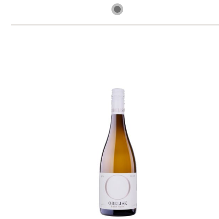
1 ks skladem
299 Kč
ks
Weisser Burgunder