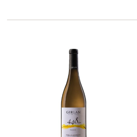
Cuvée "448 s.l.m." MAGNUM
Girlan
momentálně vyprodáno
699 Kč