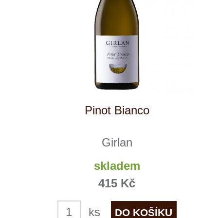
Winestore s.r.o.
OC Kunratice, Dobronická 504
148 00 Praha 4
po–pá
od 11 do 19 hodin
+ 420 777 ­164
652
info@winestore.cz
Prodej alkoholických nápojů je povolen
pouze osobám starším 18 let.
Le Panier, s.r.o. © 2017