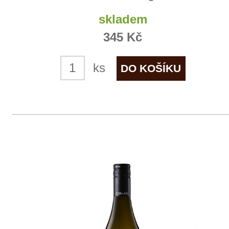
Domů
Naše služby
Vinařství v naší nabídce
Naši zákazníci
E-shop
Zpracování osobních údajů
Dodací a platební podmínky
Reklamační podmínky
Kontakty
Kde nás najdete