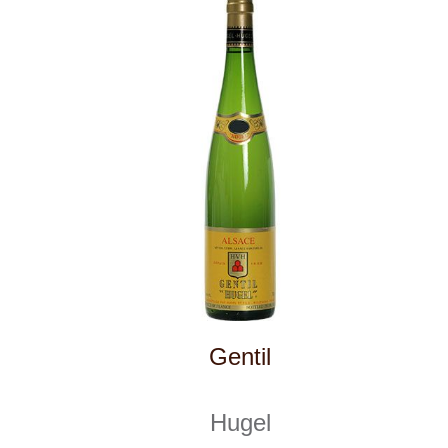
Cuvée "448 s.l.m."
Girlan
skladem
329 Kč
ks