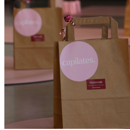
ks
Gentil
Hugel