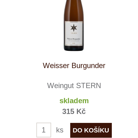
Pinot Bianco
Girlan
skladem
415 Kč
ks
NÁŠ
TIP