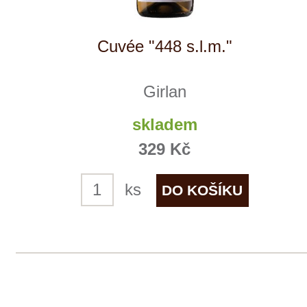
Rulandské bílé
Vinařství rodiny Špalkovy
momentálně vyprodáno
179 Kč