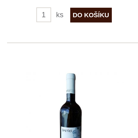
2 ks skladem
239 Kč
ks