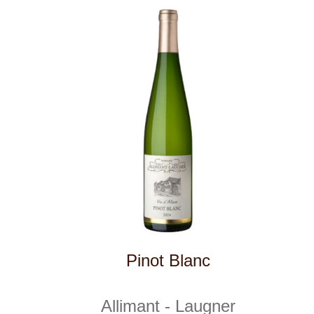
Chardonnay - Pinot, zemské víno
Krásná hora
momentálně vyprodáno
249 Kč
1
2
◄
►