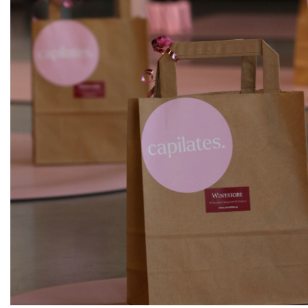
ks
Rulandské šedé, zemské víno
Sedlák