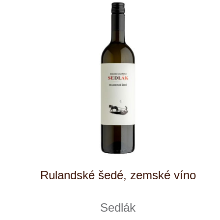
Donauriesling
Vinařství rodiny Špalkovy
1 ks skladem
217 Kč
ks