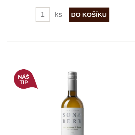
4 ks skladem
299 Kč
ks