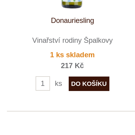
Grauer Burgunder
Weingut STERN
skladem
315 Kč
ks