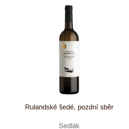
Gentil
Allimant - Laugner
skladem
335 Kč