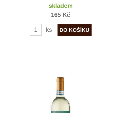
Rulandské šedé, pozdní sběr
Sedlák
5 ks skladem
255 Kč
ks