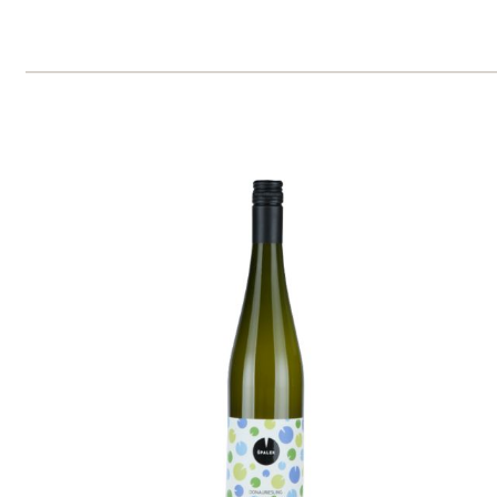
Sivi Pinot
Zlati Grič
6 ks skladem
299 Kč
ks