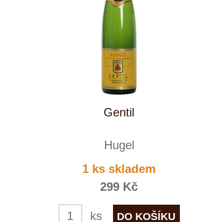
Reklamační podmínky
Kontakty
Kde nás najdete
Winestore s.r.o.
OC Kunratice, Dobronická 504
148 00 Praha 4
po–pá
od 11 do 19 hodin
+ 420 777 ­164
652
info@winestore.cz