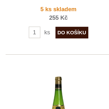
ks
1
2
◄
►
Domů
Naše služby
Vinařství v naší nabídce
Naši zákazníci
E-shop
Zpracování osobních údajů
Dodací a platební podmínky