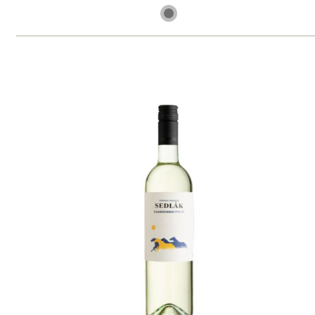
skladem
165 Kč
ks
Pinot Grigio