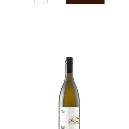
Prodej alkoholických nápojů je povolen
pouze osobám starším 18 let.
Le Panier, s.r.o. © 2017