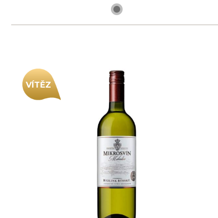
1 ks skladem
169 Kč
ks
VÍTĚZ
Ryzlink vlašský, jakostní