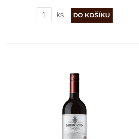
6 ks skladem
169 Kč
ks