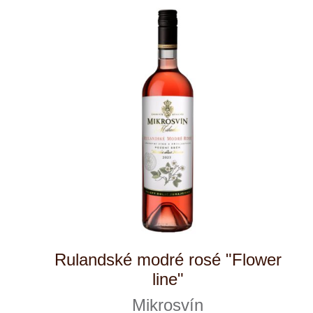
Chardonnay "Flower line"
Mikrosvín
momentálně vyprodáno
269 Kč
1
◄
►