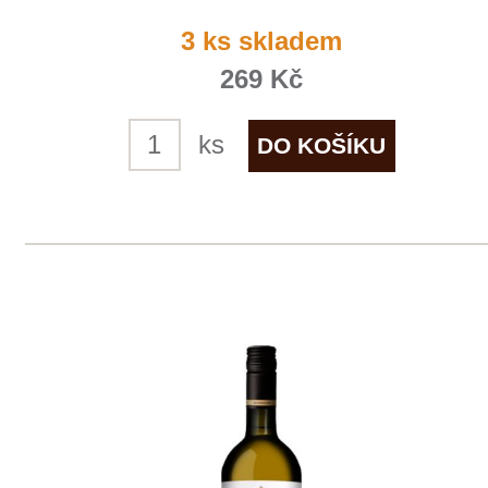
Domů
Naše služby
Vinařství v naší nabídce
Naši zákazníci
E-shop
Zpracování osobních údajů
Dodací a platební podmínky
Reklamační podmínky
Kontakty
Kde nás najdete