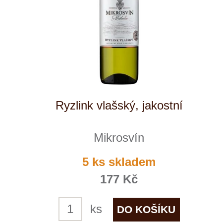
Sauvignon "Flower line"
Mikrosvín
4 ks skladem
269 Kč
ks
VÍTĚZ