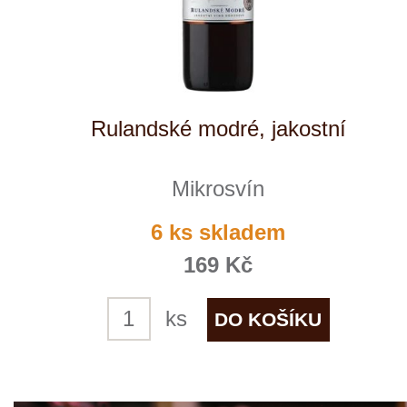
VÍTĚZ
Ryzlink rýnský, jakostní
Mikrosvín
skladem
169 Kč