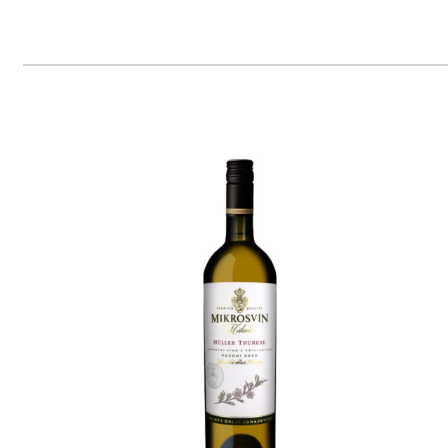
Veltlínské zelené "Flower line",
pozdní sběr
Mikrosvín
momentálně vyprodáno
217 Kč
VÍTĚZ