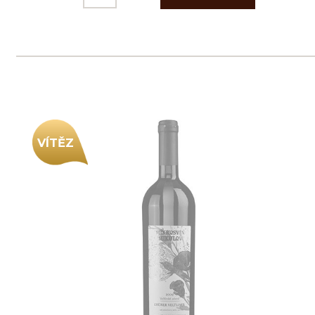
Tento web využívá k analýze návštěvnosti
soubory cookie a službu Google Analytics.
Používáním tohoto webu s tím souhlasíte
více informací