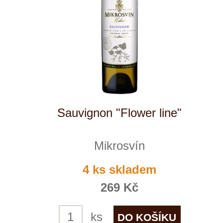
Winestore s.r.o.
OC Kunratice, Dobronická 504
148 00 Praha 4
po–pá
od 11 do 19 hodin
+ 420 777 ­164
652
info@winestore.cz
Prodej alkoholických nápojů je povolen
pouze osobám starším 18 let.
Le Panier, s.r.o. © 2017