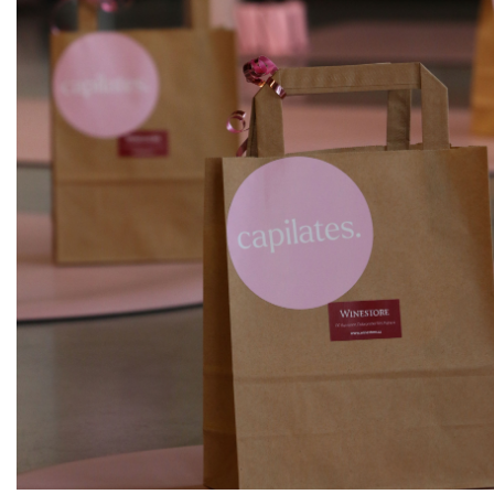
ks
Tramín červený
Mikrosvín