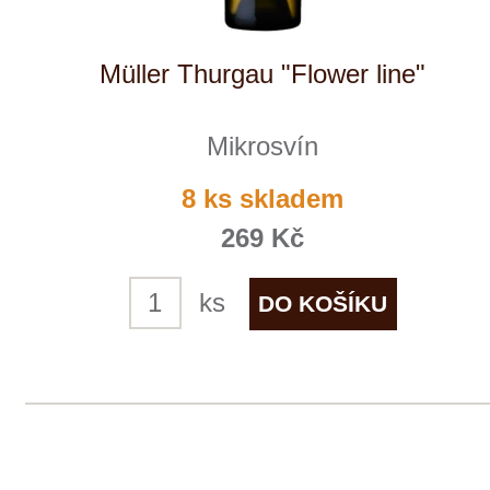
Ryzlink vlašský "Flower line"
Mikrosvín
momentálně vyprodáno
268 Kč