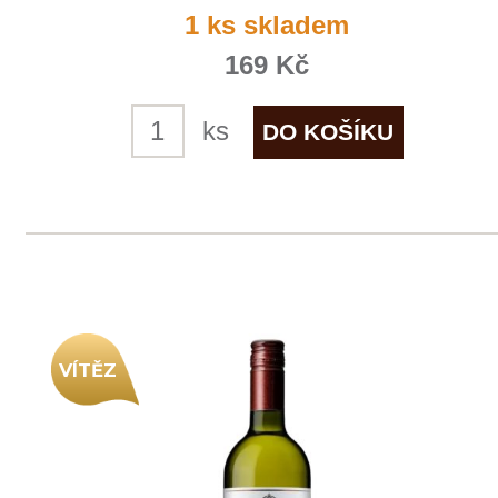
Rulandské modré rosé "Flower
line"
Mikrosvín
3 ks skladem
269 Kč
ks