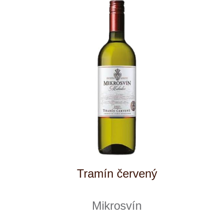
Müller Thurgau "Flower line"
Mikrosvín
8 ks skladem
269 Kč
ks