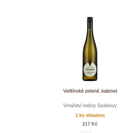
Weinviertel
Veltlínské zelené, kabinet
Vinařství rodiny Špalkovy
1 ks skladem
217 Kč