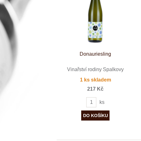
Španělsko
Douro
Franken
Chablis
Champagne
La Mancha
Loire
Lombardie
Marlborough
Minho
Donauriesling
Morava
Mosel
Pfalz
Vinařství rodiny Špalkovy
Piemonte
1 ks skladem
Puglia
Rhone
217 Kč
Ribera del D
Rioja
ks
Sicilie
Stellenbosch
Štajerska
Toscana
Veneto
Wagram
Wachau