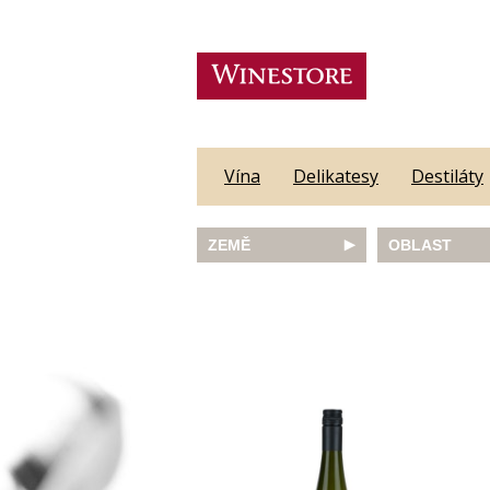
Vína
Delikatesy
Destiláty
ZEMĚ
OBLAST
Austrálie
Abruzzo
Česká republika
Algarve
Francie
Alsace
Itálie
Alto Adige
JAR
Barossa Vall
Německo
Bordeaux
Nový Zéland
Bourgogne
Portugalsko
Burgenland
Rakousko
Castilla y Le
Slovinsko
Constantia