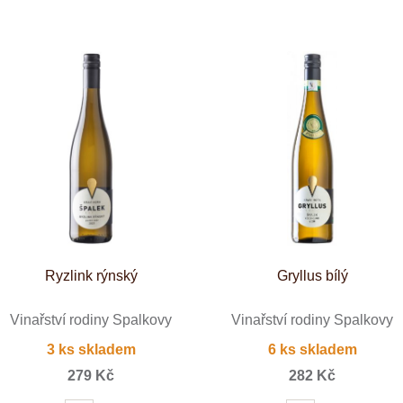
Tenuta Fanti
THAYA
VANITA
Verýsek
Vican
Vidal - Fleury
Villebois
Vina Olabarri
Vinařství rodiny Špalkovy
VINSELEKT Michlovský
Weingut Fischer
Weingut HÜLS
Weingut STERN
Zlati Grič
Ryzlink rýnský
Gryllus bílý
Vinařství rodiny Špalkovy
Vinařství rodiny Špalkovy
3 ks skladem
6 ks skladem
279 Kč
282 Kč