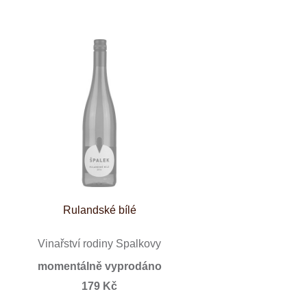
Rulandské bílé
Vinařství rodiny Špalkovy
momentálně vyprodáno
179 Kč