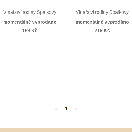
Vinařství rodiny Špalkovy
Vinařství rodiny Špalkovy
momentálně vyprodáno
momentálně vyprodáno
189 Kč
219 Kč
1
◄
►