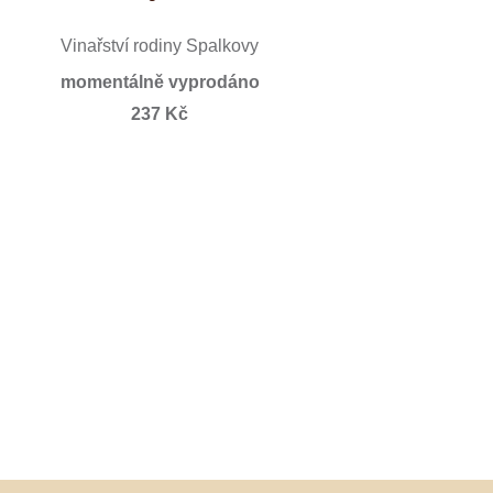
Vinařství rodiny Špalkovy
momentálně vyprodáno
237 Kč