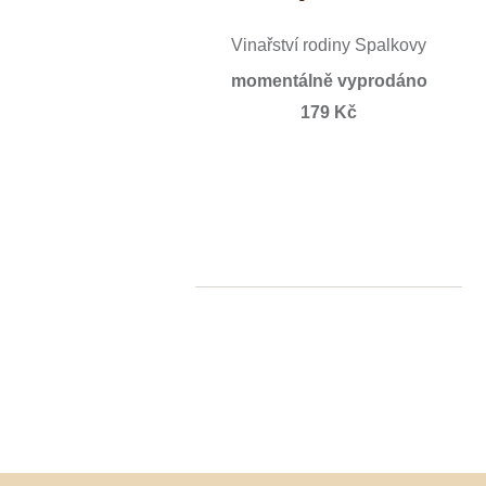
Vinařství rodiny Špalkovy
momentálně vyprodáno
179 Kč