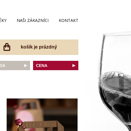
ÉKY
NAŠI ZÁKAZNÍCI
KONTAKT
košík je prázdný
DA
CENA
net Sauvignon
do 200 Kč
ovka
do 300 Kč
onnay
do 400 Kč
do 500 Kč
 portugal
do 600 Kč
r Thurgau
do 700 Kč
t moravský
do 800 Kč
a
do 900 Kč
Noir
do 1000 Kč
dské bílé
nad 1000 Kč