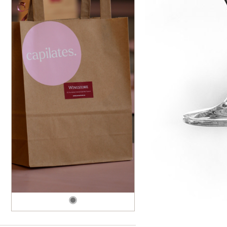
dské modré
dské šedé
k rýnský
k vlašský
gnon
vavřinecké
n červený
nské zelené
etrebe
it všechny odrůdy