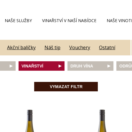
NAŠE SLUŽBY
VINAŘSTVÍ V NAŠÍ NABÍDCE
NAŠE VINOT
Akční balíčky
Náš tip
Vouchery
Ostatní
VINAŘSTVÍ
DRUH VÍNA
ODRŮ
Alain Geoffroy
bílé
Caber
Allimant - Laugner
červené
Frank
VYMAZAT FILTR
Aveleda
fortifikované
Chard
Botur
růžové
Merlot
ey
Cantina Colli Euganei
šumivé
Modrý
Castell
šumivé růžové
Mülle
Castello Vicchiomaggio
Mušká
De Faveri
Pálav
on
Decordi
Pinot 
DIVIN
Rulan