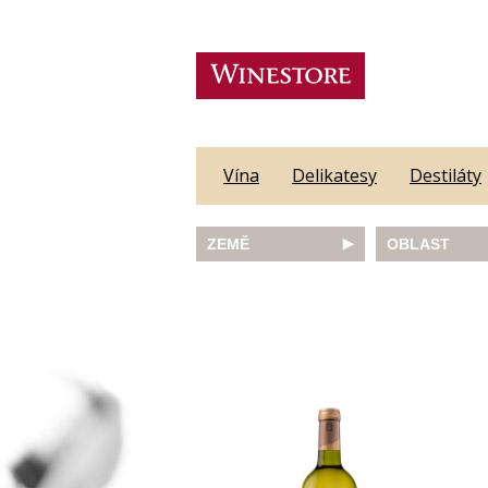
Vína
Delikatesy
Destiláty
ZEMĚ
OBLAST
Austrálie
Abruzzo
Česká republika
Algarve
Francie
Alsace
Itálie
Alto Adige
JAR
Barossa Vall
Německo
Bordeaux
Nový Zéland
Bourgogne
Portugalsko
Burgenland
Rakousko
Castilla y Le
Slovinsko
Constantia