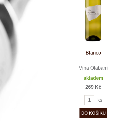
Španělsko
Douro
Franken
Chablis
Champagne
La Mancha
Loire
Lombardie
Marlborough
Minho
Blanco
Morava
Mosel
Pfalz
Vina Olabarri
Piemonte
skladem
Puglia
Rhone
269 Kč
Ribera del D
Rioja
ks
Sicilie
Stellenbosch
Štajerska
Toscana
Veneto
Wagram
Wachau