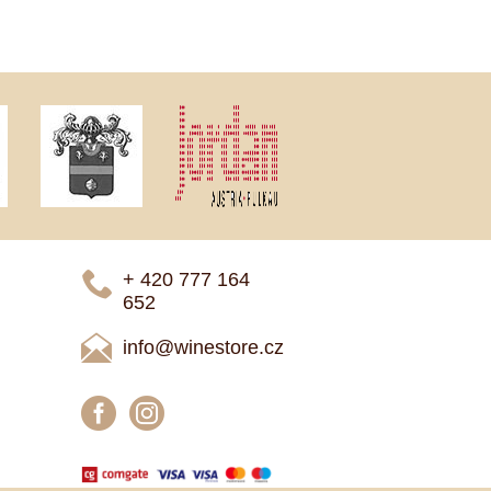
+ 420 777 ­164
652
info@winestore.cz