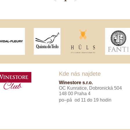
◄
►
Tenuta Fanti
THAYA
VANITA
Verýsek
Vican
Vidal - Fleury
Villebois
Vina Olabarri
Vinařství rodiny Špalkovy
VINSELEKT Michlovský
Weingut Fischer
Weingut HÜLS
Weingut STERN
Kde nás najdete
Zlati Grič
Winestore s.r.o.
OC Kunratice, Dobronická 504
148 00 Praha 4
po–pá
od 11 do 19 hodin