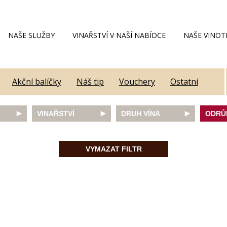
NAŠE SLUŽBY
VINAŘSTVÍ V NAŠÍ NABÍDCE
NAŠE VINOT
Akční balíčky
Náš tip
Vouchery
Ostatní
VINAŘSTVÍ
DRUH VÍNA
ODRŮ
Alain Geoffroy
bílé
Caber
Allimant - Laugner
červené
Frank
VYMAZAT FILTR
Aveleda
fortifikované
Chard
Botur
růžové
Merlot
ey
Cantina Colli Euganei
šumivé
Modrý
Castell
šumivé růžové
Mülle
Castello Vicchiomaggio
Mušká
De Faveri
Pálav
on
Decordi
Pinot 
DIVIN
Rulan