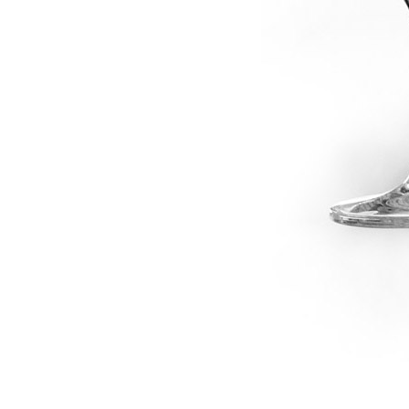
dské modré
dské šedé
k rýnský
k vlašský
gnon
vavřinecké
n červený
nské zelené
etrebe
it všechny odrůdy