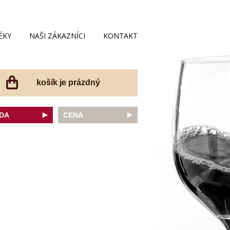
ÉKY
NAŠI ZÁKAZNÍCI
KONTAKT
košík je prázdný
DA
CENA
net Sauvignon
do 200 Kč
ovka
do 300 Kč
onnay
do 400 Kč
do 500 Kč
 portugal
do 600 Kč
r Thurgau
do 700 Kč
t moravský
do 800 Kč
a
do 900 Kč
Noir
do 1000 Kč
dské bílé
nad 1000 Kč